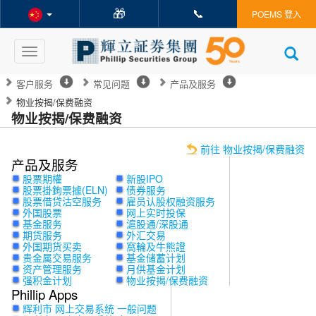
🎁
📞
POEMS 登入
Toggle
navigation
客户服务
常见问题
产品及服务
物业按揭/保费融资
物业按揭/保费融资
前往 物业按揭/保费融资
产品及服务
股票期權
新股IPO
股票掛鉤票據(ELN)
债券服务
股票借贷沽空服务
雇员认股权融资服务
外国股票
网上实时投保
基金服务
滬股通/深股通
期货服务
外汇交易
外国期货买卖
窩輪及牛熊證
贵金属交易服务
基金储蓄计划
资产管理服务
月供基金计划
强积金计划
物业按揭/保费融资
Phillip Apps
辉利市 网上交易系统 一般问题