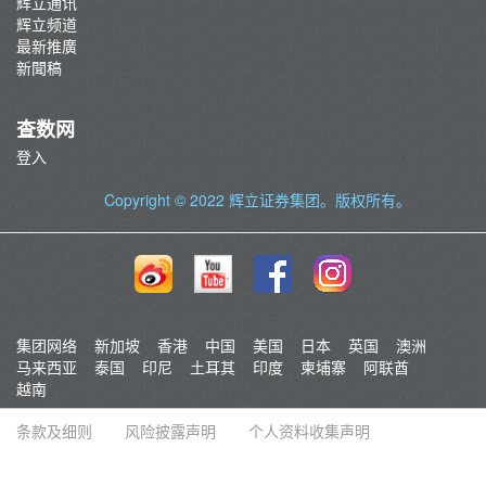
辉立通讯
辉立频道
最新推廣
新聞稿
查数网
登入
Copyright © 2022
辉立证券集团
。版权所有。
集团网络
新加坡
香港
中国
美国
日本
英国
澳洲
马来西亚
泰国
印尼
土耳其
印度
柬埔寨
阿联酋
越南
条款及细则
风险披露声明
个人资料收集声明