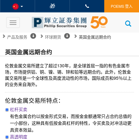
🎁
📞
POEMS 登入
Toggle
navigation
产品及服务
环球期货
英国金属远期合约
英国金属远期合约
伦敦金属交易所建立了超过130年，是全球首屈一指的有色金属市
场，市场提供铝、铜、镍、锡、锌和铅等远期合约。此外，伦敦金
属交易所是一个全球性及高度流动性的市场，国际成员和95％以上
的业务来自海外。
伦敦金属交易所特点：
杠杆买卖
有色金属合约以按金形式交易，而按金金额通常只占合约总值的
一小部份，这种具有低按金高杠杆的特性，令买卖及对冲活动更
具资本效益。
高透明度