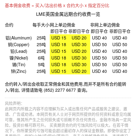
基本佣金收费 = 买入/沽出价格 x 合约大小 x 指定百分比
LME英国金属远期合约收费一览
合约
每手大小
网上单边佣金
非网上单边佣金
即日平仓
非即日平仓
即日平仓
非即日平仓
铝(Aluminum)
25吨
USD 15
USD 20
USD 40
USD 40
铜(Copper)
25吨
USD 18
USD 30
USD 50
USD 50
铅(Lead)
25吨
USD 15
USD 20
USD 40
USD 40
镍(Nickel)
6吨
USD 18
USD 30
USD 50
USD 50
锡(Tin)
5吨
USD 18
USD 30
USD 50
USD 50
锌(Zinc)
25吨
USD 15
USD 20
USD 40
USD 40
合约转入/转出会收取正常佣金和其他费用,而并不是所有合约能转
入/转出, 详情请致电 (852) 2277 6677 查询。
风险声明：
此网页内所载之内容不应理解为买入或出售任何产品或服务之建议、邀
请、广告或劝诱。本网页有关人士对于网页所提供的任何资料或意见均属
可靠，惟其所产生之任何损失或亏损概不负任何责任。金融市场具一定风
险，投资价格可跌可升。 买卖期货合约的亏蚀风险可以极大。在若干情
况下，你所蒙受的亏蚀可能会超过最初存入的保证金数额。即使你设定了
备用指示，例如“止蚀”或“限价”等指示，亦未必能够避免损失。市场情况