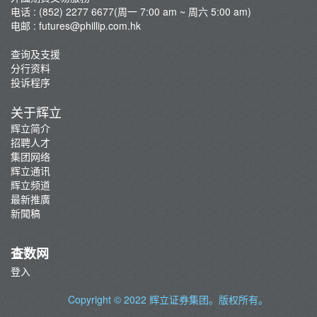
交易系統
电话 : (852) 2277 6677(周一 7:00 am ~ 周六 5:00 am)
电邮 :
futures@phillip.com.hk
外国市况/商品期货评论
重要通知
查询及支援
分行资料
最新推广
投诉程序
芝商所新闻
关于辉立
期货应用程序界面(API)
辉立简介
环球期权买卖简介
招聘人才
集团网络
辉立通讯
辉立频道
最新推廣
新聞稿
查数网
登入
Copyright © 2022
辉立证券集团
。版权所有。