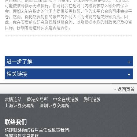
可能使该等指示无法执行。你可能会在短时间内被要求存入额外的保证
金。假如未能在指定的时间内提供所需数额，你的未平仓合约可能会被平
仓。然而，你仍然要对你的帐户内任何因此而出现的短欠数额负责。因
此，你在买卖前应研究及理解期货合约，以及根据本身的财政状况及投资
目标，仔细考虑这种买卖是否适合你。
进一步了解
环球期货买卖简介
相关链接
环球期货期权简介
外国期货手册
黄金期货
返回页首
市况评论
新交所富时A50 指数期货
友情连结
香港交易所
中金在线港股
腾讯港股
常见问题
上海证券交易所
深圳证券交易所
摩根台湾指数期货
开设户口
指数期货
存款/提款/账户转账
联络我们
外汇期货
請即聯絡你的客戶主任或致電我們。
外国期货买卖
外國期貨交易服務