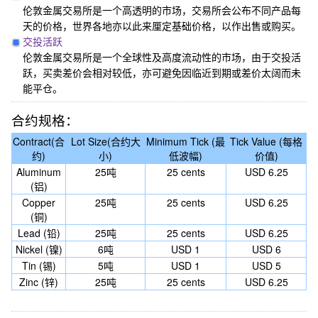
伦敦金属交易所是一个高透明的市场，交易所会公布不同产品每
天的价格，世界各地亦以此来厘定基础价格，以作出售或购买。
交投活跃
伦敦金属交易所是一个全球性及高度流动性的市场，由于交投活
跃，买卖差价会相对较低，亦可避免因临近到期或差价太阔而未
能平仓。
合约规格：
Contract(合
Lot Size(合约大
Minimum Tick (最
Tick Value (每格
约)
小)
低波幅)
价值)
Aluminum
25吨
25 cents
USD 6.25
(铝)
Copper
25吨
25 cents
USD 6.25
(铜)
Lead (铅)
25吨
25 cents
USD 6.25
Nickel (镍)
6吨
USD 1
USD 6
Tin (锡)
5吨
USD 1
USD 5
Zinc (锌)
25吨
25 cents
USD 6.25