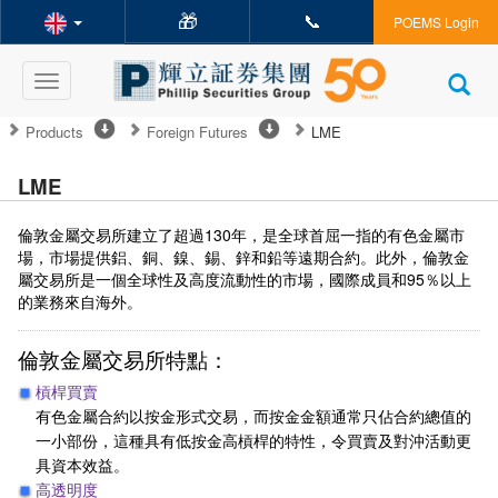
🎁
📞
POEMS Login
Toggle
navigation
Products
Foreign Futures
LME
LME
倫敦金屬交易所建立了超過130年，是全球首屈一指的有色金屬市
場，市場提供鋁、銅、鎳、錫、鋅和鉛等遠期合約。此外，倫敦金
屬交易所是一個全球性及高度流動性的市場，國際成員和95％以上
的業務來自海外。
倫敦金屬交易所特點：
槓桿買賣
有色金屬合約以按金形式交易，而按金金額通常只佔合約總值的
一小部份，這種具有低按金高槓桿的特性，令買賣及對沖活動更
具資本效益。
高透明度