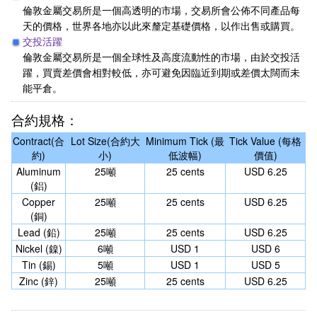
倫敦金屬交易所是一個高透明的市場，交易所會公佈不同產品每
天的價格，世界各地亦以此來釐定基礎價格，以作出售或購買。
交投活躍
倫敦金屬交易所是一個全球性及高度流動性的市場，由於交投活
躍，買賣差價會相對較低，亦可避免因臨近到期或差價太闊而未
能平倉。
合約規格：
Contract(合
Lot Size(合約大
Minimum Tick (最
Tick Value (每格
約)
小)
低波幅)
價值)
Aluminum
25噸
25 cents
USD 6.25
(鋁)
Copper
25噸
25 cents
USD 6.25
(銅)
Lead (鉛)
25噸
25 cents
USD 6.25
Nickel (鎳)
6噸
USD 1
USD 6
Tin (錫)
5噸
USD 1
USD 5
Zinc (鋅)
25噸
25 cents
USD 6.25