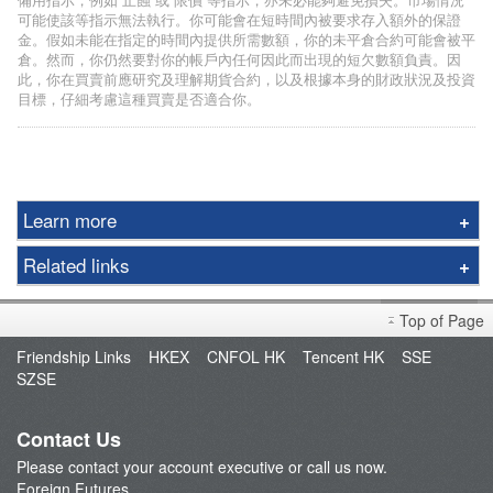
可能使該等指示無法執行。你可能會在短時間內被要求存入額外的保證
金。假如未能在指定的時間內提供所需數額，你的未平倉合約可能會被平
倉。然而，你仍然要對你的帳戶內任何因此而出現的短欠數額負責。因
此，你在買賣前應研究及理解期貨合約，以及根據本身的財政狀況及投資
目標，仔細考慮這種買賣是否適合你。
Learn more
Futures
Related links
Options
Foreign Futures Handbook
Gold
Top of Page
Market Brief
FTSE China A50 Index
Friendship Links
HKEX
CNFOL HK
Tencent HK
SSE
FAQ
SZSE
Taiwan Stock Index
Open an Account
Index Futures
Fund Management
Contact Us
Currency Futures
Please contact your account executive or call us now.
Our Service
Foreign Futures