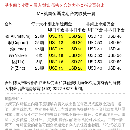
基本佣金收費 = 買入/沽出價格 x 合約大小 x 指定百分比
LME英國金屬遠期合約收費一覽
合約
每手大小
網上單邊佣金
非網上單邊佣金
即日平倉
非即日平倉
即日平倉
非即日平倉
鋁(Aluminum)
25噸
USD 15
USD 20
USD 40
USD 40
銅(Copper)
25噸
USD 18
USD 30
USD 50
USD 50
鉛(Lead)
25噸
USD 15
USD 20
USD 40
USD 40
鎳(Nickel)
6噸
USD 18
USD 30
USD 50
USD 50
錫(Tin)
5噸
USD 18
USD 30
USD 50
USD 50
鋅(Zinc)
25噸
USD 15
USD 20
USD 40
USD 40
合約轉入/轉出會收取正常佣金和其他費用,而並不是所有合約能轉
入/轉出, 詳情請致電 (852) 2277 6677 查詢。
風險聲明：
此網頁內所載之內容不應理解為買入或出售任何產品或服務之建議、邀
請、廣告或勸誘。本網頁有關人士對於網頁所提供的任何資料或意見均屬
可靠，惟其所產生之任何損失或虧損概不負任何責任。金融市場具一定風
險，投資價格可跌可升。 買賣期貨合約的虧蝕風險可以極大。在若干情
況下，你所蒙受的虧蝕可能會超過最初存入的保證金數額。即使你設定了
備用指示，例如“止蝕”或“限價”等指示，亦未必能夠避免損失。市場情況