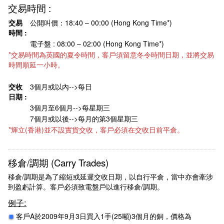
交易時間 :
交易
公開叫價：18:40 – 00:00 (Hong Kong Time*)
時間 :
電子盤 : 08:00 – 02:00 (Hong Kong Time*)
*交易時間為英國的夏令時間，客戶須留意冬令時間日期，並將交易
時間順延一小時。
交收
3個月或以內-->每日
日期 :
3個月至6個月-->每星期三
7個月或以後-->每月的第3個星期三
*輝立(香港)並不設實貨交收，客戶必須在交收日前平倉。
移倉/調期 (Carry Trades)
移倉/調期是為了縮短或延遲交收日期，以自行平倉，當中亦會牽涉
到盈虧計算。客戶必須致電盤戶以進行移倉/調期。
例子:
客戶A於2009年9月3日買入1手(25噸)3個月的銅，價格為