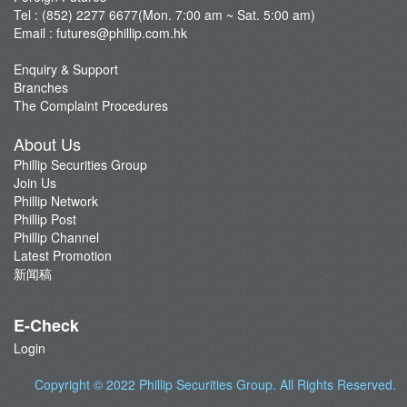
Trading Platform
Tel : (852) 2277 6677(Mon. 7:00 am ~ Sat. 5:00 am)
Email :
futures@phillip.com.hk
Commentary
Important Notes
Enquiry & Support
Branches
Foreign Futures Promotions
The Complaint Procedures
CME News
About Us
Futures API
Phillip Securities Group
Join Us
Phillip Network
Phillip Post
Phillip Channel
Latest Promotion
新闻稿
E-Check
Login
Copyright © 2022
Phillip Securities Group
. All Rights Reserved.