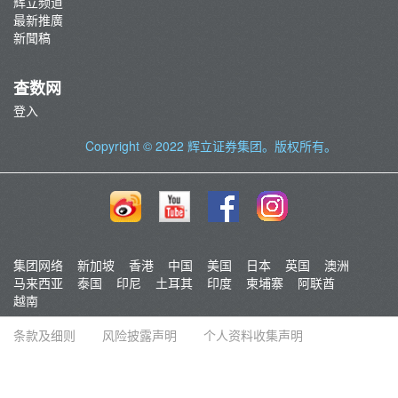
辉立频道
最新推廣
新聞稿
查数网
登入
Copyright © 2022
辉立证券集团
。版权所有。
集团网络
新加坡
香港
中国
美国
日本
英国
澳洲
马来西亚
泰国
印尼
土耳其
印度
柬埔寨
阿联酋
越南
条款及细则
风险披露声明
个人资料收集声明