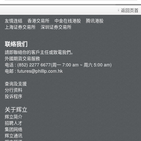
环球期货期权简介
外国期货手册
黄金期货
返回页首
市况评论
英国金属远期合约
友情连结
香港交易所
中金在线港股
腾讯港股
常见问题
上海证券交易所
深圳证券交易所
新交所富时A50 指数期货
开设户口
摩根台湾指数期货
存款/提款/账户转账
联络我们
指数期货
請即聯絡你的客戶主任或致電我們。
外汇期货
外國期貨交易服務
外国期货买卖
电话 : (852) 2277 6677(周一 7:00 am ~ 周六 5:00 am)
电邮 :
futures@phillip.com.hk
外国市况/商品期货评论
重要通知
查询及支援
分行资料
最新推广
投诉程序
芝商所新闻
关于辉立
期货应用程序界面(API)
辉立简介
环球期权买卖简介
招聘人才
集团网络
辉立通讯