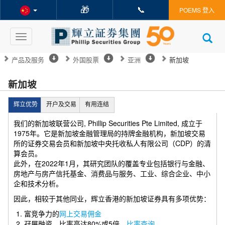
🎁
📞
POEMS 登入
Toggle
navigation
产品及服务
外国股票
亚洲
新加坡
新加坡
辉立优势
开户及交易
有用连结
我们的新加坡联营公司, Phillip Securities Pte Limited, 成立于
1975年。它是新加坡金融管理局的持牌金融机构，新加坡交易
所的证券交易会员和新加坡中央托收私人有限公司（CDP）的清
算会员。
此外，在2022年1月，其研究团队的覆盖专业包括银行与金融、
房地产与房产信托基金、消费品与服务、工业、综合企业、中小
企和技术分析。
因此，相较于其他同业，辉立香港的新加坡证券具有多项优势：
富竞争力的
网上交易佣金
孖展融资，比率高达80%或5倍，
比率查询