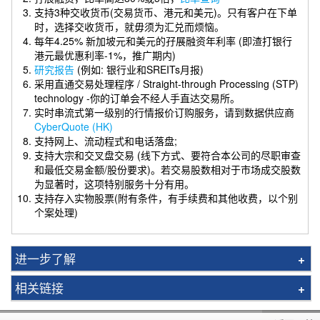
支持3种交收货币(交易货币、港元和美元)。只有客户在下单
时，选择交收货币，就毋须为汇兑而烦恼。
每年4.25% 新加坡元和美元的孖展融资年利率 (即渣打银行
港元最优惠利率-1%，推广期内)
研究报告
(例如: 银行业和SREITs月报)
采用直通交易处理程序 / Straight-through Processing (STP)
technology -你的订单会不经人手直达交易所。
实时串流式第一级别的行情报价订购服务，请到数据供应商
CyberQuote (HK)
支持网上、流动程式和电话落盘;
支持大宗和交叉盘交易 (线下方式、要符合本公司的尽职审查
和最低交易金额/股份要求)。若交易股数相对于市场成交股数
为显著时，这项特别服务十分有用。
支持存入实物股票(附有条件，有手续费和其他收费，以个别
个案处理)
进一步了解
日本股票
相关链接
韓國股票
汇率参考