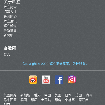
关于辉立
辉立简介
招聘人才
集团网络
辉立通讯
辉立频道
最新推廣
新聞稿
查数网
登入
Copyright © 2022
辉立证券集团
。版权所有。
集团网络
新加坡
香港
中国
美国
日本
英国
澳洲
马来西亚
泰国
印尼
土耳其
印度
柬埔寨
阿联酋
越南