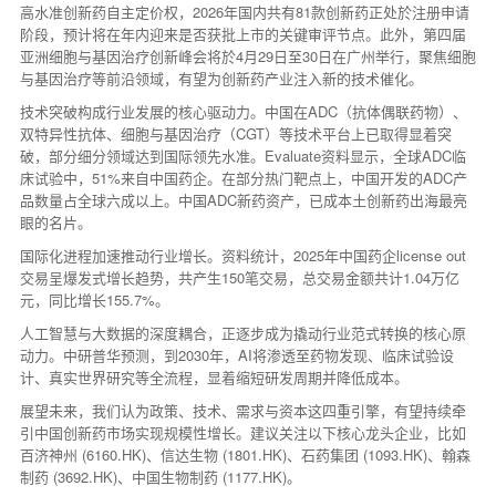
高水准创新药自主定价权，2026年国内共有81款创新药正处於注册申请
阶段，预计将在年内迎来是否获批上市的关键审评节点。此外，第四届
亚洲细胞与基因治疗创新峰会将於4月29日至30日在广州举行，聚焦细胞
与基因治疗等前沿领域，有望为创新药产业注入新的技术催化。
技术突破构成行业发展的核心驱动力。中国在ADC（抗体偶联药物）、
双特异性抗体、细胞与基因治疗（CGT）等技术平台上已取得显着突
破，部分细分领域达到国际领先水准。Evaluate资料显示，全球ADC临
床试验中，51%来自中国药企。在部分热门靶点上，中国开发的ADC产
品数量占全球六成以上。中国ADC新药资产，已成本土创新药出海最亮
眼的名片。
国际化进程加速推动行业增长。资料统计，2025年中国药企license out
交易呈爆发式增长趋势，共产生150笔交易，总交易金额共计1.04万亿
元，同比增长155.7%。
人工智慧与大数据的深度耦合，正逐步成为撬动行业范式转换的核心原
动力。中研普华预测，到2030年，AI将渗透至药物发现、临床试验设
计、真实世界研究等全流程，显着缩短研发周期并降低成本。
展望未来，我们认为政策、技术、需求与资本这四重引擎，有望持续牵
引中国创新药市场实现规模性增长。建议关注以下核心龙头企业，比如
百济神州 (6160.HK)、信达生物 (1801.HK)、石药集团 (1093.HK)、翰森
制药 (3692.HK)、中国生物制药 (1177.HK)。