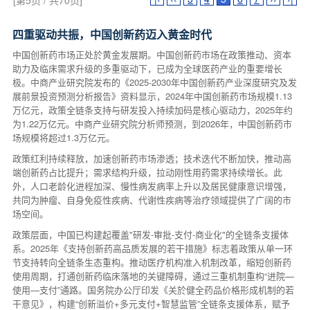
[第5页 / 共70页]
四重驱动共振，中国创新药迈入黄金时代
中国创新药市场正处於黄金发展期。中国创新药市场在政策推动、资本
助力及临床需求升级的多重驱动下，已成为全球医药产业的重要增长
极。中商产业研究院发布的《2025-2030年中国创新药产业深度研究及发
展前景投资预测分析报告》资料显示，2024年中国创新药市场规模1.13
万亿元，政策全链条支持与研发投入持续加码是核心驱动力，2025年约
为1.22万亿元。中商产业研究院分析师预测，到2026年，中国创新药市
场规模将超过1.3万亿元。
政策红利持续释放，加速创新药市场渗透；技术迭代不断加快，推动高
端创新药占比提升；需求结构升级，拉动刚性用药需求持续增长。此
外，人口老龄化进程加深、慢性病发病率上升以及居民健康意识增强，
共同为肿瘤、自身免疫性疾病、代谢性疾病等治疗领域提供了广阔的市
场空间。
政策层面，中国已构建起覆盖"研发-审批-支付-商业化"的全链条支援体
系。2025年《支持创新药高品质发展的若干措施》标志着政策从单一环
节支持转向全链条生态重构。推动医疗机构准入机制改革，缩短创新药
使用周期，打通创新药临床落地的关键障碍，通过三重机制重构“进院—
使用—支付”通路。国务院办公厅印发《关於健全药品价格形成机制的若
干意见》，构建“创新溢价+多元支付+智慧监管”全链条支援体系，赋予