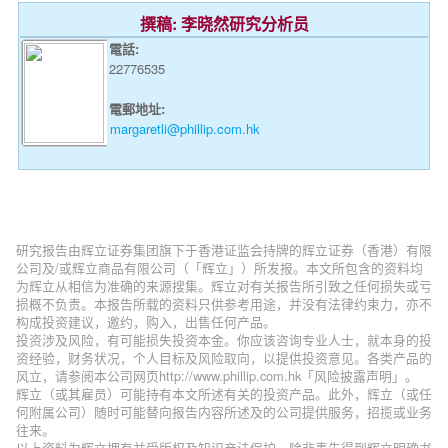
撰稿: 李晓然研究分析员
電話:
22776535
電郵地址:
margaretli@phillip.com.hk
研究报告由辉立证券集团旗下于香港证监会持牌的辉立证券（香港）有限
公司及/或辉立商品有限公司（「辉立」）所发报。本文所包含的资料均
为辉立从相信为准确的来源搜集。辉立对有关报告所引致之任何损失或亏
损概不负责。本报告所载的资料只供参考用途，并没有法律约束力，亦不
构成投资建议，邀约，购入，出售任何产品。
投资涉及风险，有可能损失投资本金。你应该咨询专业人士，就本身的投
资经验，财务状况，个人目标及风险取向，以提供投资意见。各类产品的
风立，请参阅本公司网页http://www.phillip.com.hk「风险披露声明」。
辉立（或其雇员）可能持有本文所述有关的投资产品。此外，辉立（或任
何附属公司）随时可能替向报告内容所述及的公司提供服务，招揽或业务
往来。
以上资料为辉立拥有并受版权及知识产法保护。除非事先得到辉立明确书