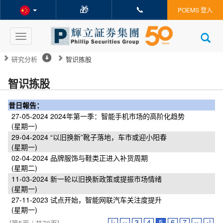
🎁
📞
POEMS 登入
Toggle
navigation
研究分析
智识拣股
智识拣股
昔日報告：
27-05-2024
2024年第一季：智能手机市场的高阶化趋势
(星期一)
29-04-2024
“以旧换新”靴子落地，车市或迎小阳春
(星期一)
02-04-2024
品牌服饰与鞋类正进入补货周期
(星期二)
11-03-2024
新一轮以旧换新政策或提振市场情绪
(星期一)
27-11-2023
试点开始，智能网联汽车关注度提升
(星期一)
|‹
‹‹
3
4
5
6
7
››
›|