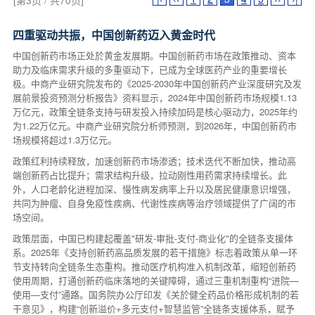
[第3页 / 共70页]
四重驱动共振，中国创新药迈入黄金时代
中国创新药市场正处於黄金发展期。中国创新药市场在政策推动、资本
助力及临床需求升级的多重驱动下，已成为全球医药产业的重要增长
极。中商产业研究院发布的《2025-2030年中国创新药产业深度研究及发
展前景投资预测分析报告》资料显示，2024年中国创新药市场规模1.13
万亿元，政策全链条支持与研发投入持续加码是核心驱动力，2025年约
为1.22万亿元。中商产业研究院分析师预测，到2026年，中国创新药市
场规模将超过1.3万亿元。
政策红利持续释放，加速创新药市场渗透；技术迭代不断加快，推动高
端创新药占比提升；需求结构升级，拉动刚性用药需求持续增长。此
外，人口老龄化进程加深、慢性病发病率上升以及居民健康意识增强，
共同为肿瘤、自身免疫性疾病、代谢性疾病等治疗领域提供了广阔的市
场空间。
政策层面，中国已构建起覆盖"研发-审批-支付-商业化"的全链条支援体
系。2025年《支持创新药高品质发展的若干措施》标志着政策从单一环
节支持转向全链条生态重构。推动医疗机构准入机制改革，缩短创新药
使用周期，打通创新药临床落地的关键障碍，通过三重机制重构“进院—
使用—支付”通路。国务院办公厅印发《关於健全药品价格形成机制的若
干意见》，构建“创新溢价+多元支付+智慧监管”全链条支援体系，赋予