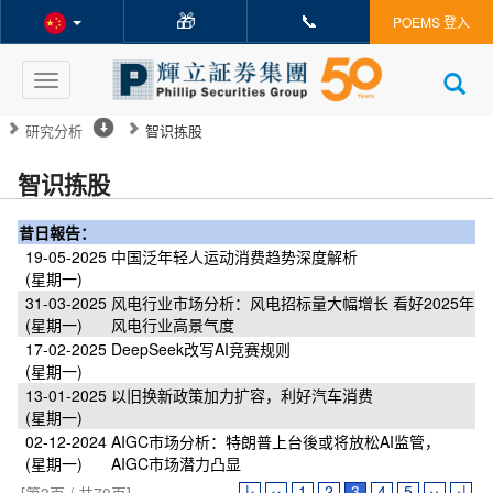
🎁
📞
POEMS 登入
Toggle
navigation
研究分析
智识拣股
智识拣股
昔日報告：
19-05-2025
中国泛年轻人运动消费趋势深度解析
(星期一)
31-03-2025
风电行业市场分析：风电招标量大幅增长 看好2025年
(星期一)
风电行业高景气度
17-02-2025
DeepSeek改写AI竞赛规则
(星期一)
13-01-2025
以旧换新政策加力扩容，利好汽车消费
(星期一)
02-12-2024
AIGC市场分析：特朗普上台後或将放松AI监管，
(星期一)
AIGC市场潜力凸显
|‹
‹‹
1
2
3
4
5
››
›|