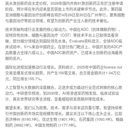
高水准创新药自主定价权，2026年国内共有81款创新药正处於注册申请
阶段，预计将在年内迎来是否获批上市的关键审评节点。此外，第四届
亚洲细胞与基因治疗创新峰会将於4月29日至30日在广州举行，聚焦细胞
与基因治疗等前沿领域，有望为创新药产业注入新的技术催化。
技术突破构成行业发展的核心驱动力。中国在ADC（抗体偶联药物）、
双特异性抗体、细胞与基因治疗（CGT）等技术平台上已取得显着突
破，部分细分领域达到国际领先水准。Evaluate资料显示，全球ADC临
床试验中，51%来自中国药企。在部分热门靶点上，中国开发的ADC产
品数量占全球六成以上。中国ADC新药资产，已成本土创新药出海最亮
眼的名片。
国际化进程加速推动行业增长。资料统计，2025年中国药企license out
交易呈爆发式增长趋势，共产生150笔交易，总交易金额共计1.04万亿
元，同比增长155.7%。
人工智慧与大数据的深度耦合，正逐步成为撬动行业范式转换的核心原
动力。中研普华预测，到2030年，AI将渗透至药物发现、临床试验设
计、真实世界研究等全流程，显着缩短研发周期并降低成本。
展望未来，我们认为政策、技术、需求与资本这四重引擎，有望持续牵
引中国创新药市场实现规模性增长。建议关注以下核心龙头企业，比如
百济神州 (6160.HK)、信达生物 (1801.HK)、石药集团 (1093.HK)、翰森
制药 (3692.HK)、中国生物制药 (1177.HK)。