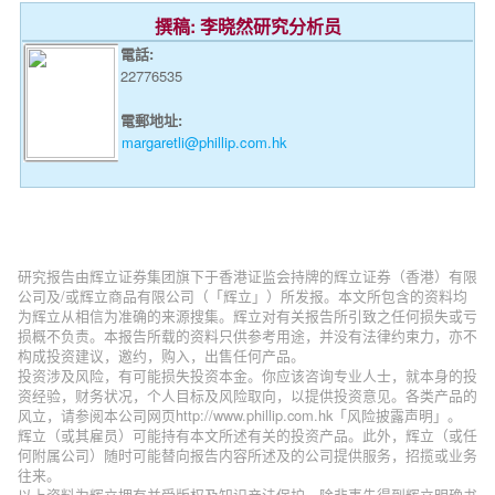
撰稿: 李晓然研究分析员
電話:
22776535
電郵地址:
margaretli@phillip.com.hk
研究报告由辉立证券集团旗下于香港证监会持牌的辉立证券（香港）有限
公司及/或辉立商品有限公司（「辉立」）所发报。本文所包含的资料均
为辉立从相信为准确的来源搜集。辉立对有关报告所引致之任何损失或亏
损概不负责。本报告所载的资料只供参考用途，并没有法律约束力，亦不
构成投资建议，邀约，购入，出售任何产品。
投资涉及风险，有可能损失投资本金。你应该咨询专业人士，就本身的投
资经验，财务状况，个人目标及风险取向，以提供投资意见。各类产品的
风立，请参阅本公司网页http://www.phillip.com.hk「风险披露声明」。
辉立（或其雇员）可能持有本文所述有关的投资产品。此外，辉立（或任
何附属公司）随时可能替向报告内容所述及的公司提供服务，招揽或业务
往来。
以上资料为辉立拥有并受版权及知识产法保护。除非事先得到辉立明确书