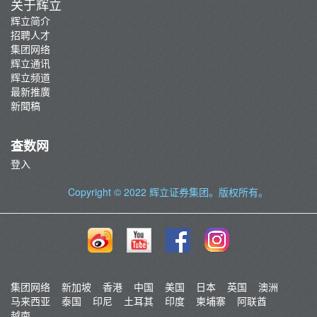
关于辉立
辉立简介
招聘人才
集团网络
辉立通讯
辉立频道
最新推廣
新聞稿
查数网
登入
Copyright © 2022
辉立证券集团
。版权所有。
集团网络
新加坡
香港
中国
美国
日本
英国
澳洲
马来西亚
泰国
印尼
土耳其
印度
柬埔寨
阿联酋
越南