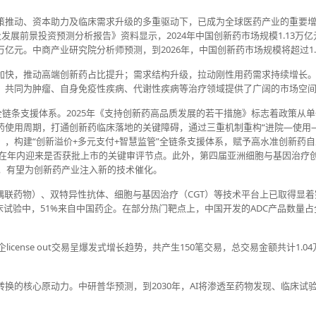
策推动、资本助力及临床需求升级的多重驱动下，已成为全球医药产业的重要
究及发展前景投资预测分析报告》资料显示，2024年中国创新药市场规模1.13万
2万亿元。中商产业研究院分析师预测，到2026年，中国创新药市场规模将超过1
加快，推动高端创新药占比提升；需求结构升级，拉动刚性用药需求持续增长
，共同为肿瘤、自身免疫性疾病、代谢性疾病等治疗领域提供了广阔的市场空
的全链条支援体系。2025年《支持创新药高品质发展的若干措施》标志着政策从
药使用周期，打通创新药临床落地的关键障碍，通过三重机制重构“进院—使用—
，构建“创新溢价+多元支付+智慧监管”全链条支援体系，赋予高水准创新药
计将在年内迎来是否获批上市的关键审评节点。此外，第四届亚洲细胞与基因治疗
域，有望为创新药产业注入新的技术催化。
偶联药物）、双特异性抗体、细胞与基因治疗（CGT）等技术平台上已取得显
C临床试验中，51%来自中国药企。在部分热门靶点上，中国开发的ADC产品数量
icense out交易呈爆发式增长趋势，共产生150笔交易，总交易金额共计1.0
换的核心原动力。中研普华预测，到2030年，AI将渗透至药物发现、临床试