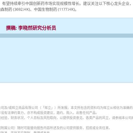
，有望持续牵引中国创新药市场实现规模性增长。建议关注以下核心龙头企业
翰森制药 (3692.HK)、中国生物制药 (1177.HK)。
撰稿: 李晓然研究分析员
公司及/或辉立商品有限公司（「辉立」）所发报。本文所包含的资料均为辉立从相信为准确的
并没有法律约束力，亦不构成投资建议，邀约，购入，出售任何产品。
资经验，财务状况，个人目标及风险取向，以提供投资意见。各类产品的风立，请参阅本公司
何附属公司）随时可能替向报告内容所述及的公司提供服务，招揽或业务往来。
面批准，否则不应复制，散播或发布。