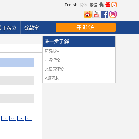
English
简体
繁體
开设账户
关于辉立
馀款宝
进一步了解
研究报告
市况评论
交易员评论
A股研报
5
6
››
›|