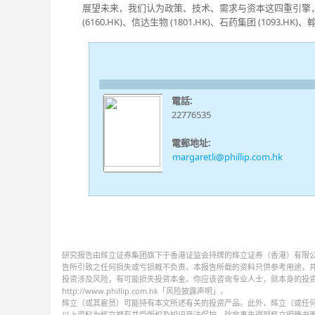
展望未来，我们认为政策、技术、需求与资本这四重引擎
(6160.HK)、信达生物 (1801.HK)、石药集团 (1093.HK)、
電話:
22776535
電郵地址:
margaretli@phillip.com.hk
研究报告由辉立证券集团旗下于香港证监会持牌的辉立证券（香港）有限
告所引致之任何损失或亏损概不负责。本报告所载的资料只供参考用途，
投资涉及风险，有可能损失投资本金。你应该咨询专业人士，就本身的投
http://www.phillip.com.hk「风险披露声明」。
辉立（或其雇员）可能持有本文所述有关的投资产品。此外，辉立（或任
以上资料为辉立拥有并受版权及知识产法保护。除非事先得到辉立明确书