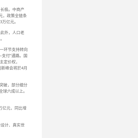
增长极。中商产
亿元，政策全链条
.3万亿元。
。此外，人口老
间。
单一环节支持转向
支付”通路。国
自主定价权，
创新峰会将於4月
着突破，部分细分
占全球六成以上。
4万亿元，同比增
验设计、真实世