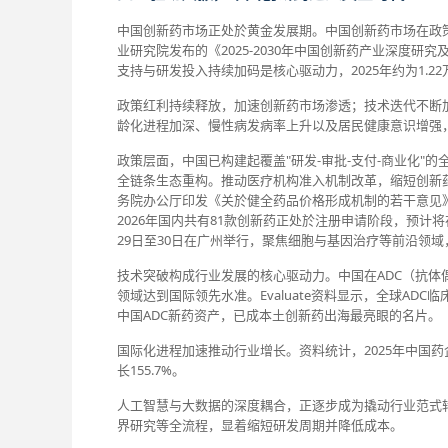
中国创新药市场正处於黄金发展期。中国创新药市场在政
业研究院发布的《2025-2030年中国创新药产业深度研
支持与研发投入持续加码是核心驱动力，2025年约为1.2
政策红利持续释放，加速创新药市场渗透；技术迭代不断
龄化进程加深、慢性病发病率上升以及居民健康意识增强
政策层面，中国已构建起覆盖"研发-审批-支付-商业化"
全链条生态重构。推动医疗机构准入机制改革，缩短创新
务院办公厅印发《关於健全药品价格形成机制的若干意见》
2026年国内共有81款创新药正处於注册申请阶段，预
29日至30日在广州举行，聚焦细胞与基因治疗等前沿领
技术突破构成行业发展的核心驱动力。中国在ADC（抗体
领域达到国际领先水准。Evaluate资料显示，全球AD
中国ADC新药资产，已成本土创新药出海最亮眼的名片。
国际化进程加速推动行业增长。资料统计，2025年中国药企l
长155.7%。
人工智慧与大数据的深度耦合，正逐步成为撬动行业范式转
界研究等全流程，显着缩短研发周期并降低成本。