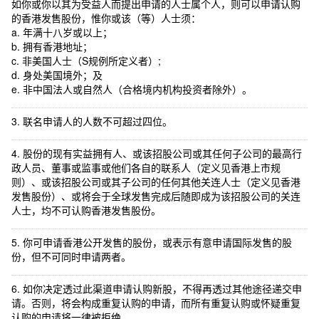
如你或你以其为受益人而提出申请的人士属个人，则可以申请认购
的香港发售股份，惟你或该（等）人士须：
a. 年满十八岁或以上；
b. 拥有香港地址；
c. 非美国人士（S规例所定义者）;
d. 身处美国境外；及
e. 非中国法人或自然人（合格境内机构投资者除外）。
3. 联名申请人的人数不可超过四位。
4. 股份的现有实益拥有人、或该招股公司或其任何子公司的最高行
政人员、董事或监事或他们各自的联系人（定义见香港上市规
则）、或该招股公司或其子公司的任何其他关连人士（定义见香港
发售股份）、或将会于全球发售完成后随即成为该招股公司的关连
人士，均不可认购香港发售股份。
5. 你可申请香港公开发售的股份，或表示有意申请国际发售的股
份，但不可同时申请两者。
6. 如你决定透过此渠道申请认购新股，不得再透过其他途径递交申
请。否则，将会构成重复认购的申请，而所有重复认购或怀疑重复
认购的申请将一律被拒绝。