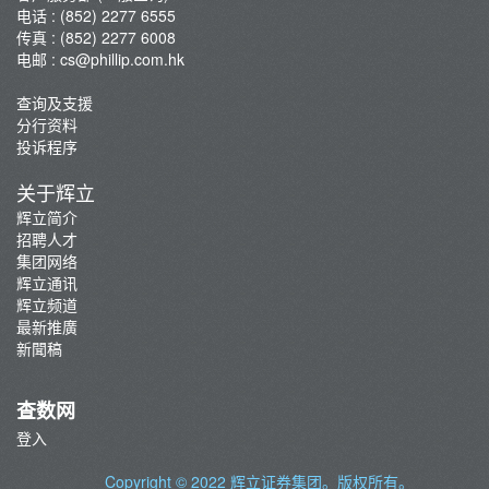
电话 : (852) 2277 6555
香港期货
传真 : (852) 2277 6008
环球期货及期权
电邮 :
cs@phillip.com.hk
黄金及贵金属
查询及支援
基金
分行资料
杠杆式外汇交易
投诉程序
虚拟资产
关于辉立
辉立简介
招聘人才
集团网络
辉立通讯
辉立频道
最新推廣
新聞稿
查数网
登入
Copyright © 2022
辉立证券集团
。版权所有。