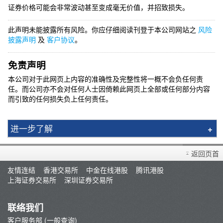
证券价格可能会非常波动甚至变成毫无价值，并招致损失。
此声明未能披露所有风险。你应仔细阅读刊登于本公司网站之
风险
披露声明
及
客户协议
。
免责声明
本公司对于此网页上内容的准确性及完整性将一概不会负任何责
任。而公司亦不会对任何人士因倚赖此网页上全部或任何部分内容
而引致的任何损失负上任何责任。
进一步了解
一般风险
返回页首
香港股票
友情连结
香港交易所
中金在线港股
腾讯港股
沪港通
上海证券交易所
深圳证券交易所
环球股票
股票期权
联络我们
辉立交易场
客户服务部 (一般查询)