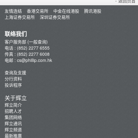
返回页首
香港股票
友情连结
香港交易所
中金在线港股
腾讯港股
沪港通
上海证券交易所
深圳证券交易所
环球股票
认购新股
联络我们
辉立交易场
客户服务部 (一般查询)
电话 : (852) 2277 6555
香港期货
传真 : (852) 2277 6008
环球期货及期权
电邮 :
cs@phillip.com.hk
黄金及贵金属
查询及支援
基金
分行资料
杠杆式外汇交易
投诉程序
虚拟资产
关于辉立
辉立简介
招聘人才
集团网络
辉立通讯
辉立频道
最新推廣