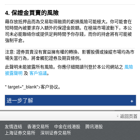
4. 保證金買賣的風險
藉存放抵押品而為交易取得融資的虧損風險可能極大。你可能會在
短時間內被要求存入額外的保證金款額。在極端市場波動下，本公
司未必能聯絡你或提供足夠時間予你存錢，而你的持倉將有可能被
強制平倉。
注意: 證券買賣沒有實益擁有權的轉換、影響股價或操縱市場均為市
場失當行為，將會觸犯證券及期貨條例。
此聲明未能披露所有風險。你應仔細閱讀刊登於本公司網站之
風險
披露聲明
及
客戶協議
。
" target="_blank">客户协议。
进一步了解
一般风险
返回页首
沪港通
友情连结
香港交易所
中金在线港股
腾讯港股
环球股票
上海证券交易所
深圳证券交易所
股票期权