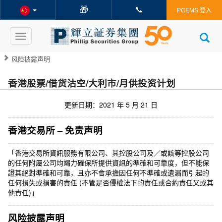
🎁
📞
POEMS 登入
Toggle
navigation
风险披露声明
香港股票/借货沽空/大利市/月供投资计划
更新日期：2021 年 5 月 21 日
香港交易所 – 免责声明
「香港交易所資訊服務有限公司、其控股公司及／或該等控股公司
的任何附屬公司均竭力確保所提供資訊的準確和可靠度，但不能保
證其絕對準確和可靠，且亦不會承擔因任何不準確或遺漏而引起的
任何損失或損害的責任 (不管是否侵權法下的責任或合約責任又或其
他責任)」
风险披露声明