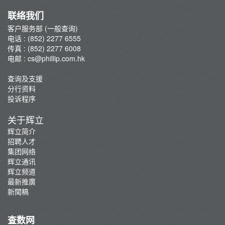
认购新股
联络我们
辉立交易场
客户服务部 (一般查询)
电话 : (852) 2277 6555
香港期货
传真 : (852) 2277 6008
环球期货及期权
电邮 :
cs@phillip.com.hk
黄金及贵金属
查询及支援
基金
分行资料
杠杆式外汇交易
投诉程序
虚拟资产
关于辉立
辉立简介
招聘人才
集团网络
辉立通讯
辉立频道
最新推廣
新聞稿
查数网