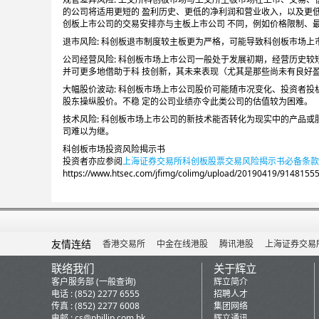
的公司将适用更短的 盈利历史、更低的净利润和营业收入，以及更
创板上市公司的交易安排亦与主板上市公司 不同，例如价格限制、
退市风险: 科创板退市制度较主板更为严格，可能导致科创板市场
公司经营风险: 科创板市场上市公司一般处于发展初期，经营历史
并可更多地借助于科 技创新，其未来表现（尤其是那些尚未有良好
大幅股价波动: 科创板市场上市公司股价可能随市况变化、投资者
股东操纵股价。不稳 定的公司业绩亦令此类公司的估值较为困难。
技术风险: 科创板市场上市公司的新技术能否转化为现实中的产品
司难以为继。
科创板市场投资风险揭示书
投资者亦应参阅
上海证券交易所科创板股票交易风险揭示书必备条款
https://www.htsec.com/jfimg/colimg/upload/20190419/9148155
友情连结
香港交易所
中金在线港股
腾讯港股
上海证券交易
联络我们
关于辉立
客户服务部 (一般查询)
辉立简介
电话 : (852) 2277 6555
招聘人才
传真 : (852) 2277 6008
集团网络
电邮 :
cs@phillip.com.hk
辉立通讯