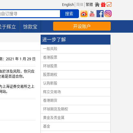
English
简体
繁體
开设账户
关于辉立
馀款宝
进一步了解
一般风险
香港股票
2021 年 1 月 29 日
环球股票
。由於涉及风险，你只应
股票期权
交易是否适合你。
认购新股
为上海证券交易所之上
网站。
辉立交易场
香港期货
环球期货及期权
黄金及贵金属
基金