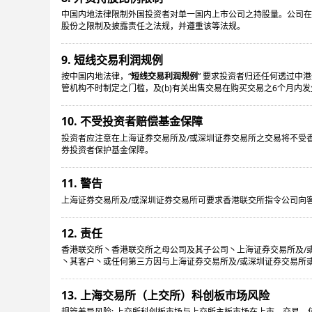
中国内地法律限制外国投资者对单一国内上市公司之持股量。公司在
股份之限制及披露责任之法规，并遵重该等法规。
9. 短线交易利润规例
按中国内地法律，“
短线交易利润规例
” 要求投资者归还任何透过中
管机构不时制定之门槛，及(b)有关出售交易在购买交易之6个月内
10. 不受投资者赔偿基金保障
投资者应注意在上海证券交易所及/或深圳证券交易所之交易将不受
券投资者保护基金保障。
11. 警告
上海证券交易所及/或深圳证券交易所可要求香港联交所指令公司向客
12. 责任
香港联交所丶香港联交所之母公司及其子公司丶上海证券交易所及/
丶其客户丶或任何第三方因与上海证券交易所及/或深圳证券交易所
13. 上海交易所（上交所）科创板市场风险
规管差异风险: 上交所科创板市场与上交所主板市场在上市、交易