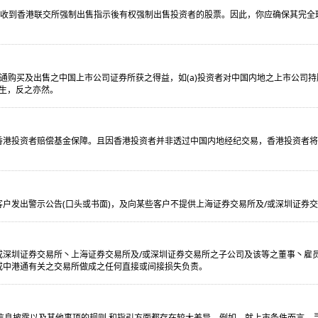
收到香港联交所强制出售指示後有权强制出售投资者的股票。因此，你应确保其完全
港通购买及出售之中国上市公司证券所获之得益，如(a)投资者对中国内地之上市公司
发生，反之亦然。
香港投资者赔偿基金保障。且因香港投资者并非透过中国内地经纪交易，香港投资者
户发出警示公告(口头或书面)，及向某些客户不提供上海证券交易所及/或深圳证券
或深圳证券交易所丶上海证券交易所及/或深圳证券交易所之子公司及该等之董事丶雇
或中港通有关之交易所做成之任何直接或间接损失负责。
、信息披露以及其他事项的规则 和指引方面都存在较大差异。例如，就上市条件而言，