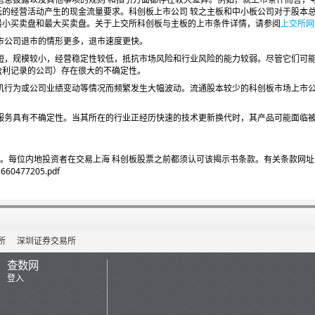
低的经营活动产生的现金流量要求。科创板上市公司 较之主板和中小板公司对于股本
最小买卖盘和最大买卖盘。关于上交所科创板与主板的上市条件详情，请参阅
上交所网
上市公司退市的情形更多，退市速度更快。
较短，规模较小，经营稳定性较低，抵抗市场风险和行业风险的能力较弱。尽管它们可
盈利记录的公司）存在很大的不确定性。
投机行为或公司业绩变动等情况而频繁发生大幅波动。流通股本较少的科创板市场上市
或服务具有不确定性。当其所在的行业正经历快速的技术更新换代时，其产品可能面临
。每位内地投资者在交易上海 科创板股票之前都须认可该揭示书条款。有关条款网址
5660477205.pdf
所
深圳证券交易所
查数网
登入