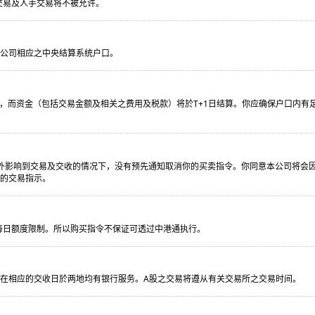
交易及人手交易将不被允许。
到公司相应之中央结算系统户口。
行，而资金（包括交易金额及相关之费用及税款）将於T+1日结算。你应确保户口内有
外影响到交易及交收的情况下，没有预先通知取消你的买卖指令。你同意本公司将会
的交易指示。
每日额度限制。所以购买指令不保证可透过中港通执行。
在相应的交收日於两地均有银行服务。A股之交易将遵从有关交易所之交易时间。