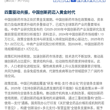
[第2页 / 共70页]
四重驱动共振，中国创新药迈入黄金时代
中国创新药市场正处於黄金发展期。中国创新药市场在政策推动、资本
助力及临床需求升级的多重驱动下，已成为全球医药产业的重要增长
极。中商产业研究院发布的《2025-2030年中国创新药产业深度研究及发
展前景投资预测分析报告》资料显示，2024年中国创新药市场规模1.13
万亿元，政策全链条支持与研发投入持续加码是核心驱动力，2025年约
为1.22万亿元。中商产业研究院分析师预测，到2026年，中国创新药市
场规模将超过1.3万亿元。
政策红利持续释放，加速创新药市场渗透；技术迭代不断加快，推动高
端创新药占比提升；需求结构升级，拉动刚性用药需求持续增长。此
外，人口老龄化进程加深、慢性病发病率上升以及居民健康意识增强，
共同为肿瘤、自身免疫性疾病、代谢性疾病等治疗领域提供了广阔的市
场空间。
政策层面，中国已构建起覆盖"研发-审批-支付-商业化"的全链条支援体
系。2025年《支持创新药高品质发展的若干措施》标志着政策从单一环
节支持转向全链条生态重构。推动医疗机构准入机制改革，缩短创新药
使用周期，打通创新药临床落地的关键障碍，通过三重机制重构“进院—
使用—支付”通路。国务院办公厅印发《关於健全药品价格形成机制的若
干意见》，构建“创新溢价+多元支付+智慧监管”全链条支援体系，赋予