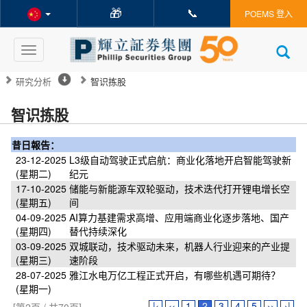
🎁
📞
POEMS 登入
Toggle
navigation
研究分析
智识拣股
智识拣股
昔日報告：
23-12-2025
L3级自动驾驶正式启航：商业化落地开启智能驾驶新
(星期二)
纪元
17-10-2025
储能与新能源车双轮驱动，技术迭代打开锂电增长空
(星期五)
间
04-09-2025
AI算力基建需求高增、应用端商业化逐步落地、国产
(星期四)
替代持续深化
03-09-2025
双城联动，技术驱动未来，机器人行业迎来的产业提
(星期三)
速阶段
28-07-2025
雅江水电万亿工程正式开启，有哪些机遇可期待？
(星期一)
|‹
‹‹
1
2
3
4
5
››
›|