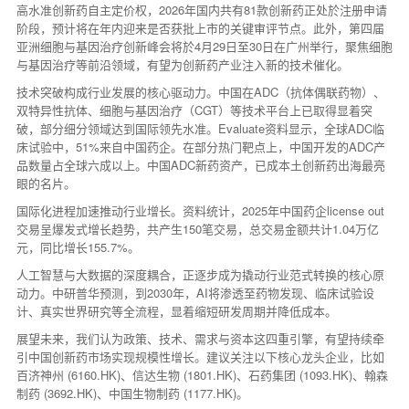
高水准创新药自主定价权，2026年国内共有81款创新药正处於注册申请
阶段，预计将在年内迎来是否获批上市的关键审评节点。此外，第四届
亚洲细胞与基因治疗创新峰会将於4月29日至30日在广州举行，聚焦细胞
与基因治疗等前沿领域，有望为创新药产业注入新的技术催化。
技术突破构成行业发展的核心驱动力。中国在ADC（抗体偶联药物）、
双特异性抗体、细胞与基因治疗（CGT）等技术平台上已取得显着突
破，部分细分领域达到国际领先水准。Evaluate资料显示，全球ADC临
床试验中，51%来自中国药企。在部分热门靶点上，中国开发的ADC产
品数量占全球六成以上。中国ADC新药资产，已成本土创新药出海最亮
眼的名片。
国际化进程加速推动行业增长。资料统计，2025年中国药企license out
交易呈爆发式增长趋势，共产生150笔交易，总交易金额共计1.04万亿
元，同比增长155.7%。
人工智慧与大数据的深度耦合，正逐步成为撬动行业范式转换的核心原
动力。中研普华预测，到2030年，AI将渗透至药物发现、临床试验设
计、真实世界研究等全流程，显着缩短研发周期并降低成本。
展望未来，我们认为政策、技术、需求与资本这四重引擎，有望持续牵
引中国创新药市场实现规模性增长。建议关注以下核心龙头企业，比如
百济神州 (6160.HK)、信达生物 (1801.HK)、石药集团 (1093.HK)、翰森
制药 (3692.HK)、中国生物制药 (1177.HK)。