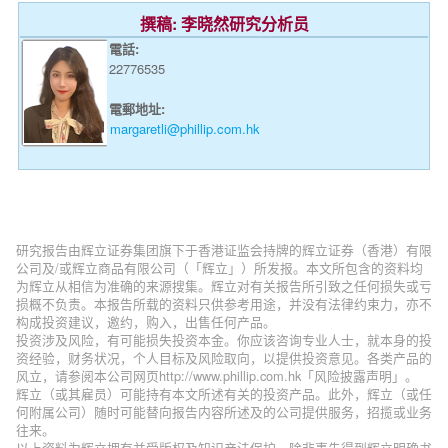
撰稿: 李晓然研究分析员
電話:
22776535
電郵地址:
margaretli@phillip.com.hk
研究报告由辉立证券集团旗下于香港证监会持牌的辉立证券（香港）有限
公司及/或辉立商品有限公司（「辉立」）所发报。本文所包含的资料均
为辉立从相信为准确的来源搜集。辉立对有关报告所引致之任何损失或亏
损概不负责。本报告所载的资料只供参考用途，并没有法律约束力，亦不
构成投资建议，邀约，购入，出售任何产品。
投资涉及风险，有可能损失投资本金。你应该咨询专业人士，就本身的投
资经验，财务状况，个人目标及风险取向，以提供投资意见。各类产品的
风立，请参阅本公司网页http://www.phillip.com.hk「风险披露声明」。
辉立（或其雇员）可能持有本文所述有关的投资产品。此外，辉立（或任
何附属公司）随时可能替向报告内容所述及的公司提供服务，招揽或业务
往来。
以上资料为辉立拥有并受版权及知识产法保护。除非事先得到辉立明确书