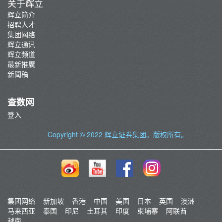
关于辉立
辉立简介
招聘人才
集团网络
辉立通讯
辉立频道
最新推廣
新聞稿
查数网
登入
Copyright © 2022
辉立证券集团
。版权所有。
集团网络
新加坡
香港
中国
美国
日本
英国
澳洲
马来西亚
泰国
印尼
土耳其
印度
柬埔寨
阿联酋
越南