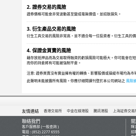
2. 證券交易的風險
證券價格可能會非常波動甚至變成毫無價值，並招致損失。
3. 衍生產品交易的風險
衍生工具交易的風險非常高，並不適合每一位投資者。衍生工具的
4. 保證金買賣的風險
藉存放抵押品而為交易取得融資的虧損風險可能極大。你可能會在短
而你的持倉將有可能被強制平倉。
注意: 證券買賣沒有實益擁有權的轉換、影響股價或操縱市場均為
此聲明未能披露所有風險。你應仔細閱讀刊登於本公司網站之
風險
友情連結
香港交易所
中金在線港股
騰訊港股
上海証券交易
聯絡我們
關
客戶服務部 (一般查詢 )
輝
電話 : (852) 2277 6555
招