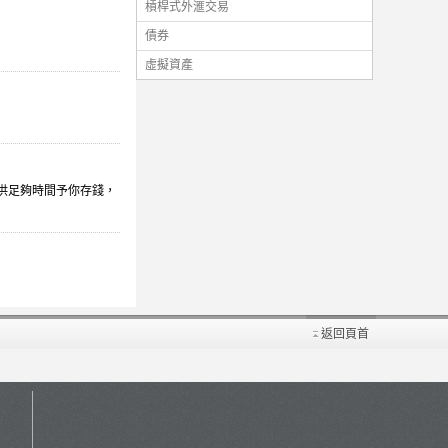
槓桿式外滙交易
債券
虛擬資產
供足夠時間予你存錢，
返回頁首