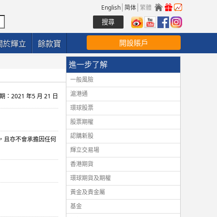
English
简体
繁體
開設賬戶
關於輝立
餘款寶
進一步了解
一般風險
滬港通
：2021 年5 月 21 日
環球股票
股票期權
認購新股
，且亦不會承擔因任何
輝立交易場
香港期貨
環球期貨及期權
黃金及貴金屬
基金