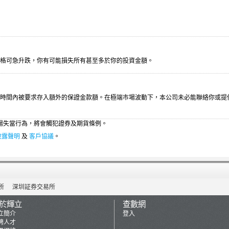
價格可急升跌，你有可能損失所有甚至多於你的投資金額。
時間內被要求存入額外的保證金款額。在極端市場波動下，本公司未必能聯絡你或提
市場失當行為，將會觸犯證券及期貨條例。
披露聲明
及
客戶協議
。
所
深圳証券交易所
於輝立
查數網
立簡介
登入
聘人才