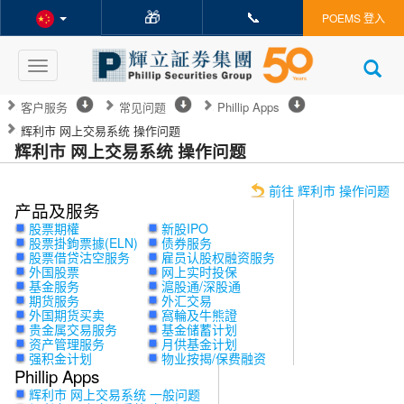
🎁
📞
POEMS 登入
Toggle
navigation
客户服务
常见问题
Phillip Apps
辉利市 网上交易系统 操作问题
辉利市 网上交易系统 操作问题
前往 辉利市 操作问题
产品及服务
股票期權
新股IPO
股票掛鉤票據(ELN)
债券服务
股票借贷沽空服务
雇员认股权融资服务
外国股票
网上实时投保
基金服务
滬股通/深股通
期货服务
外汇交易
外国期货买卖
窩輪及牛熊證
贵金属交易服务
基金储蓄计划
资产管理服务
月供基金计划
强积金计划
物业按揭/保费融资
Phillip Apps
辉利市 网上交易系统 一般问题