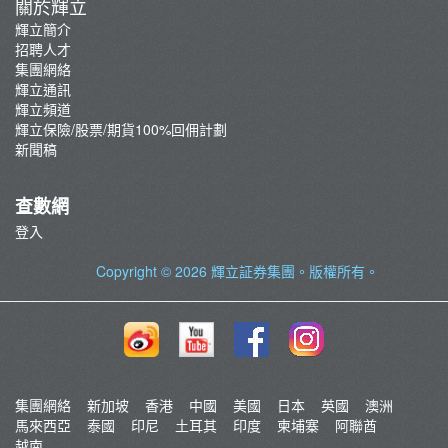
關於輝立
輝立簡介
招聘人才
集團網絡
輝立通訊
輝立頻道
輝立保險/股票/期貨100%回佣計劃
新聞稿
查數網
登入
Copyright © 2026
輝立証券集團
。版權所有。
集團網絡
新加坡
香港
中國
美國
日本
英國
澳洲
馬來西亞
泰國
印尼
土耳其
印度
柬埔寨
阿聯酋
越南