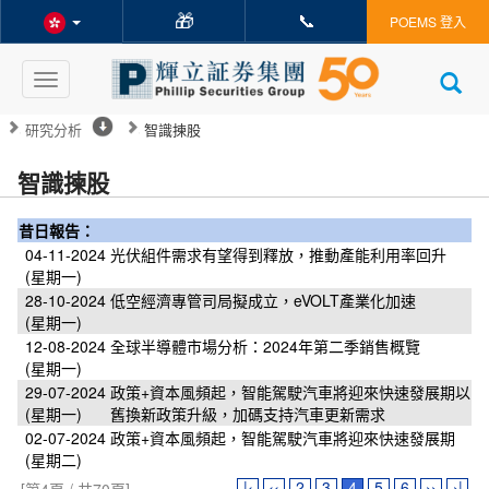
🎁
📞
POEMS 登入
Toggle
navigation
研究分析
智識揀股
智識揀股
昔日報告：
04-11-2024
光伏組件需求有望得到釋放，推動產能利用率回升
(星期一)
28-10-2024
低空經濟專管司局擬成立，eVOLT產業化加速
(星期一)
12-08-2024
全球半導體市場分析：2024年第二季銷售概覽
(星期一)
29-07-2024
政策+資本風頻起，智能駕駛汽車將迎來快速發展期以
(星期一)
舊換新政策升級，加碼支持汽車更新需求
02-07-2024
政策+資本風頻起，智能駕駛汽車將迎來快速發展期
(星期二)
|‹
‹‹
2
3
4
5
6
››
›|