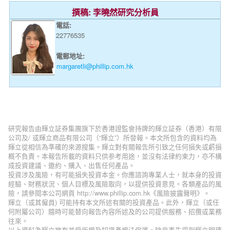
撰稿: 李曉然研究分析員
電話:
22776535
電郵地址:
margaretli@phillip.com.hk
研究報告由輝立証券集團旗下於香港證監會持牌的輝立証券（香港）有限
公司及/ 或輝立商品有限公司（“輝立”）所發報。本文所包含的資料均為
輝立從相信為準確的來源搜集。輝立對有關報告所引致之任何損失或虧損
概不負責。本報告所載的資料只供参考用途，並沒有法律約束力，亦不構
成投資建議、邀約、購入、出售任何產品。
投資涉及風險，有可能損失投資本金。你應諮詢專業人士，就本身的投資
經驗、財務狀況、個人目標及風險取向，以提供投資意見。各類產品的風
險，請參閱本公司網頁 http://www.phillip.com.hk《風險披露聲明》。
輝立（或其僱員) 可能持有本文所述有關的投資產品。此外，輝立（或任
何附屬公司）隨時可能替向報告內容所述及的公司提供服務、招攬或業務
往來。
以上資料為輝立擁有並受版權及知識產權法保護。除非事先得到輝立明確