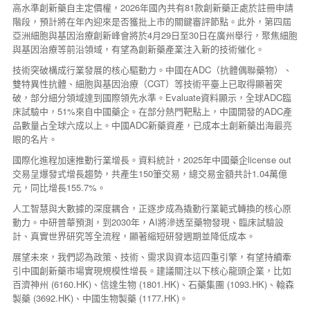
高水準創新藥自主定價權，2026年國內共有81款創新藥正處於註冊申請
階段，預計將在年內迎來是否獲批上市的關鍵審評節點。此外，第四屆
亞洲細胞與基因治療創新峰會將於4月29日至30日在廣州舉行，聚焦細胞
與基因治療等前沿領域，有望為創新藥產業注入新的技術催化。
技術突破構成行業發展的核心驅動力。中國在ADC（抗體偶聯藥物）、
雙特異性抗體、細胞與基因治療（CGT）等技術平臺上已取得顯著突
破，部分細分領域達到國際領先水準。Evaluate資料顯示，全球ADC臨
床試驗中，51%來自中國藥企。在部分熱門靶點上，中國開發的ADC產
品數量占全球六成以上。中國ADC新藥資產，已成本土創新藥出海最亮
眼的名片。
國際化進程加速推動行業增長。資料統計，2025年中國藥企license out
交易呈爆發式增長趨勢，共產生150筆交易，總交易金額共計1.04萬億
元，同比增長155.7%。
人工智慧與大數據的深度耦合，正逐步成為撬動行業範式轉換的核心原
動力。中研普華預測，到2030年，AI將滲透至藥物發現、臨床試驗設
計、真實世界研究等全流程，顯著縮短研發週期並降低成本。
展望未來，我們認為政策、技術、需求與資本這四重引擎，有望持續牽
引中國創新藥市場實現規模性增長。建議關注以下核心龍頭企業，比如
百濟神州 (6160.HK)、信達生物 (1801.HK)、石藥集團 (1093.HK)、翰森
製藥 (3692.HK)、中國生物製藥 (1177.HK)。