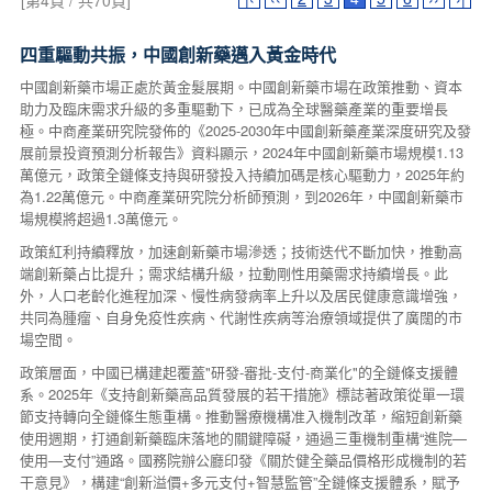
[第4頁 / 共70頁]
四重驅動共振，中國創新藥邁入黃金時代
中國創新藥市場正處於黃金髮展期。中國創新藥市場在政策推動、資本
助力及臨床需求升級的多重驅動下，已成為全球醫藥產業的重要增長
極。中商產業研究院發佈的《2025-2030年中國創新藥產業深度研究及發
展前景投資預測分析報告》資料顯示，2024年中國創新藥市場規模1.13
萬億元，政策全鏈條支持與研發投入持續加碼是核心驅動力，2025年約
為1.22萬億元。中商產業研究院分析師預測，到2026年，中國創新藥市
場規模將超過1.3萬億元。
政策紅利持續釋放，加速創新藥市場滲透；技術迭代不斷加快，推動高
端創新藥占比提升；需求結構升級，拉動剛性用藥需求持續增長。此
外，人口老齡化進程加深、慢性病發病率上升以及居民健康意識增強，
共同為腫瘤、自身免疫性疾病、代謝性疾病等治療領域提供了廣闊的市
場空間。
政策層面，中國已構建起覆蓋"研發-審批-支付-商業化"的全鏈條支援體
系。2025年《支持創新藥高品質發展的若干措施》標誌著政策從單一環
節支持轉向全鏈條生態重構。推動醫療機構准入機制改革，縮短創新藥
使用週期，打通創新藥臨床落地的關鍵障礙，通過三重機制重構“進院—
使用—支付”通路。國務院辦公廳印發《關於健全藥品價格形成機制的若
干意見》，構建“創新溢價+多元支付+智慧監管”全鏈條支援體系，賦予