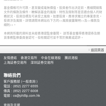
基金價格可升可跌，甚至變成毫無價值。投資者作出決定前，應細閱銷售
文件的條款及條件，瞭解該基金的風險、特性及限制等是否適合個人的財
務狀況、投資目標及可承受之風險。如要投資，應尋求獨立的專業意見。
投資涉及風險，詳情請閱本網站右下方的<<風險披露聲明>>及<<條款及
細則>>。
本網頁所載的資料並未經香港證監會審閱。 該等基金獲得香港證券及期
貨事務監察委員會認可，但有關認可並不等於推薦或認許。
返回頁首
友情連結
香港交易所
中金在線港股
騰訊港股
上海証券交易所
深圳証券交易所
聯絡我們
客戶服務部 (一般查詢 )
電話 : (852) 2277 6555
傳真 : (852) 2277 6008
電郵 :
cs@phillip.com.hk
查詢及支援