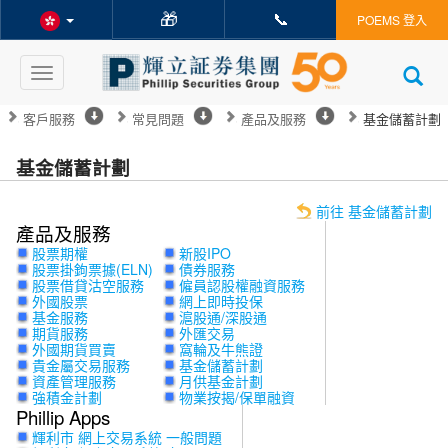
🎁
📞
POEMS 登入
Toggle
navigation
客戶服務
常見問題
產品及服務
基金儲蓄計劃
基金儲蓄計劃
前往 基金儲蓄計劃
產品及服務
股票期權
新股IPO
股票掛鉤票據(ELN)
債券服務
股票借貸沽空服務
僱員認股權融資服務
外國股票
網上即時投保
基金服務
滬股通/深股通
期貨服務
外匯交易
外國期貨買賣
窩輪及牛熊證
貴金屬交易服務
基金儲蓄計劃
資產管理服務
月供基金計劃
強積金計劃
物業按揭/保單融資
Phillip Apps
輝利市 網上交易系統 一般問題