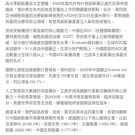
高水準創新藥自主定價權，2026年國內共有81款創新藥正處於註冊申請
階段，預計將在年內迎來是否獲批上市的關鍵審評節點。此外，第四屆
亞洲細胞與基因治療創新峰會將於4月29日至30日在廣州舉行，聚焦細胞
與基因治療等前沿領域，有望為創新藥產業注入新的技術催化。
技術突破構成行業發展的核心驅動力。中國在ADC（抗體偶聯藥物）、
雙特異性抗體、細胞與基因治療（CGT）等技術平臺上已取得顯著突
破，部分細分領域達到國際領先水準。Evaluate資料顯示，全球ADC臨
床試驗中，51%來自中國藥企。在部分熱門靶點上，中國開發的ADC產
品數量占全球六成以上。中國ADC新藥資產，已成本土創新藥出海最亮
眼的名片。
國際化進程加速推動行業增長。資料統計，2025年中國藥企license out
交易呈爆發式增長趨勢，共產生150筆交易，總交易金額共計1.04萬億
元，同比增長155.7%。
人工智慧與大數據的深度耦合，正逐步成為撬動行業範式轉換的核心原
動力。中研普華預測，到2030年，AI將滲透至藥物發現、臨床試驗設
計、真實世界研究等全流程，顯著縮短研發週期並降低成本。
展望未來，我們認為政策、技術、需求與資本這四重引擎，有望持續牽
引中國創新藥市場實現規模性增長。建議關注以下核心龍頭企業，比如
百濟神州 (6160.HK)、信達生物 (1801.HK)、石藥集團 (1093.HK)、翰森
製藥 (3692.HK)、中國生物製藥 (1177.HK)。