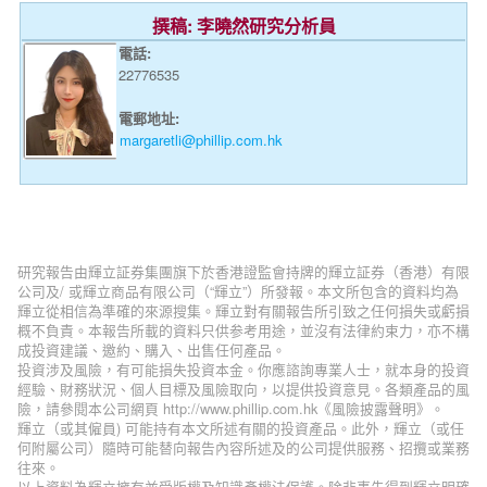
撰稿: 李曉然研究分析員
電話:
22776535
電郵地址:
margaretli@phillip.com.hk
研究報告由輝立証券集團旗下於香港證監會持牌的輝立証券（香港）有限
公司及/ 或輝立商品有限公司（“輝立”）所發報。本文所包含的資料均為
輝立從相信為準確的來源搜集。輝立對有關報告所引致之任何損失或虧損
概不負責。本報告所載的資料只供参考用途，並沒有法律約束力，亦不構
成投資建議、邀約、購入、出售任何產品。
投資涉及風險，有可能損失投資本金。你應諮詢專業人士，就本身的投資
經驗、財務狀況、個人目標及風險取向，以提供投資意見。各類產品的風
險，請參閱本公司網頁 http://www.phillip.com.hk《風險披露聲明》。
輝立（或其僱員) 可能持有本文所述有關的投資產品。此外，輝立（或任
何附屬公司）隨時可能替向報告內容所述及的公司提供服務、招攬或業務
往來。
以上資料為輝立擁有並受版權及知識產權法保護。除非事先得到輝立明確