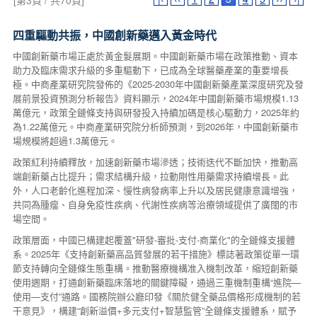
[第3頁 / 共70頁]
四重驅動共振，中國創新藥邁入黃金時代
中國創新藥市場正處於黃金髮展期。中國創新藥市場在政策推動、資本
助力及臨床需求升級的多重驅動下，已成為全球醫藥產業的重要增長
極。中商產業研究院發佈的《2025-2030年中國創新藥產業深度研究及發
展前景投資預測分析報告》資料顯示，2024年中國創新藥市場規模1.13
萬億元，政策全鏈條支持與研發投入持續加碼是核心驅動力，2025年約
為1.22萬億元。中商產業研究院分析師預測，到2026年，中國創新藥市
場規模將超過1.3萬億元。
政策紅利持續釋放，加速創新藥市場滲透；技術迭代不斷加快，推動高
端創新藥占比提升；需求結構升級，拉動剛性用藥需求持續增長。此
外，人口老齡化進程加深、慢性病發病率上升以及居民健康意識增強，
共同為腫瘤、自身免疫性疾病、代謝性疾病等治療領域提供了廣闊的市
場空間。
政策層面，中國已構建起覆蓋"研發-審批-支付-商業化"的全鏈條支援體
系。2025年《支持創新藥高品質發展的若干措施》標誌著政策從單一環
節支持轉向全鏈條生態重構。推動醫療機構准入機制改革，縮短創新藥
使用週期，打通創新藥臨床落地的關鍵障礙，通過三重機制重構“進院—
使用—支付”通路。國務院辦公廳印發《關於健全藥品價格形成機制的若
干意見》，構建“創新溢價+多元支付+智慧監管”全鏈條支援體系，賦予