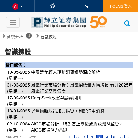
🎁
📞
POEMS 登入
Toggle
navigation
研究分析
智識揀股
智識揀股
昔日報告：
19-05-2025
中國泛年輕人運動消費趨勢深度解析
(星期一)
31-03-2025
風電行業市場分析：風電招標量大幅增長 看好2025年
(星期一)
風電行業高景氣度
17-02-2025
DeepSeek改寫AI競賽規則
(星期一)
13-01-2025
以舊換新政策加力擴容，利好汽車消費
(星期一)
02-12-2024
AIGC市場分析：特朗普上臺後或將放鬆AI監管，
(星期一)
AIGC市場潛力凸顯
|‹
‹‹
1
2
3
4
5
››
›|