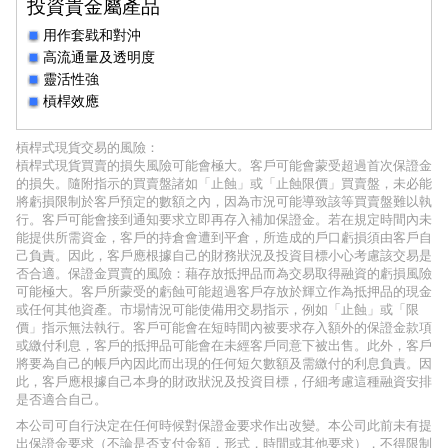
投資貴金屬產品
用作套戥和對沖
高流通量及透明度
靈活性強
槓桿效應
槓桿式現貨交易的風險：
槓桿式現貨買賣的損失風險可能會極大。客戶可能會蒙受超過首次保證金
的損失。隨附指示的買賣盤諸如「止蝕」或「止蝕限價」買賣盤，未必能
將虧損限制於客戶預定的數額之內，因為市況可能導致該等買賣盤難以執
行。客戶可能會接到通知要求立即再存入補加保證金。若在規定時間內未
能提供所需資金，客戶的持倉會遭到平倉，所造成的戶口虧損須由客戶自
己負責。因此，客戶應根據自己的財務狀況及投資目標小心考慮該交易是
否合適。保證金買賣的風險：藉存放抵押品而為交易取得融資的虧損風險
可能極大。客戶所蒙受的虧蝕可能超過客戶存放於輝立作為抵押品的現金
或任何其他資產。市場情況可能使備用交易指示，例如「止蝕」或「限
價」指示無法執行。客戶可能會在短時間內被要求存入額外的保證金款項
或繳付利息，客戶的抵押品可能會在未經客戶同意下被出售。此外，客戶
將要為自己的帳戶內因此而出現的任何短欠數額及需繳付的利息負責。因
此，客戶應根據自己本身的財政狀況及投資目標，仔細考慮這種融資安排
是否適合自己。
本公司可自行決定在任何時候對保證金要求作出改變。本公司此前未有提
出保證金要求（不論是否支付金額，形式，時間或其他要求），不得限制