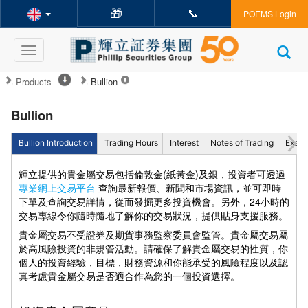
🎁
📞
POEMS Login
Toggle
navigation
Products
Bullion
Bullion
Bullion Introduction
Trading Hours
Interest
Notes of Trading
Examp
輝立提供的貴金屬交易包括倫敦金(紙黃金)及銀，投資者可透過
專業網上交易平台
查詢最新報價、新聞和市場資訊，並可即時
下單及查詢交易詳情，從而發掘更多投資機會。另外，24小時的
交易專線令你隨時隨地了解你的交易狀況，提供貼身支援服務。
貴金屬交易不受證券及期貨事務監察委員會監管。貴金屬交易屬
於高風險投資的非規管活動。請確保了解貴金屬交易的性質，你
個人的投資經驗，目標，財務資源和你能承受的風險程度以及認
真考慮貴金屬交易是否適合作為您的一個投資選擇。