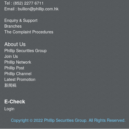
Tel : (852) 2277 6711
Local Futures
Email :
bullion@phillip.com.hk
Foreign Futures
Enquiry & Support
Forex
Branches
Bullion
The Complaint Procedures
Commentary
About Us
Realtime Quotes
Phillip Securities Group
Important Notes
Join Us
Phillip Network
Promotion
Phillip Post
Insurance Services
Phillip Channel
Latest Promotion
Bond
新闻稿
Monthly Investment Plan
Mortgage
E-Check
Other Services
Login
Surplus Cash Facility
Copyright © 2022
Phillip Securities Group
. All Rights Reserved.
Phillip Premier