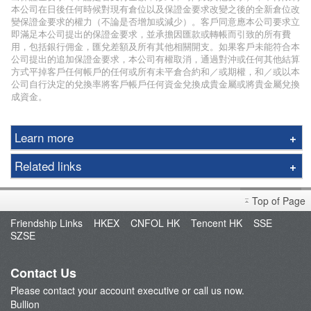
本公司在日後任何時候對現有倉位以及保證金要求改變之後的全新倉位改
變保證金要求的權力（不論是否增加或減少）。客戶同意應本公司要求立
即滿足本公司提出的保證金要求，並承擔因匯款或轉帳而引致的所有費
用，包括銀行佣金，匯兌差額及所有其他相關開支。如果客戶未能符合本
公司提出的追加保證金要求，本公司有權取消，通過對沖或任何其他結算
方式平掉客戶任何帳戶的任何或所有未平倉合約和／或期權，和／或以本
公司自行決定的兌換率將客戶帳戶任何資金兌換成貴金屬或將貴金屬兌換
成資金。
Learn more
Local Securities
Related links
China Connect
Fund Management
Grade Based Margin
Top of Page
POEMS
Stock Borrowing & Lending
Friendship Links
HKEX
CNFOL HK
Tencent HK
SSE
BATS
SZSE
IPO
FAQ
Stock Options
Contact Us
Foreign Stocks
Please contact your account executive or call us now.
Unit Trust
Bullion