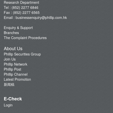
Research Department
Tel : (852) 2277 6846
Fax : (852) 2277 6565
Email :
businessenquiry@phillip.com.hk
Enquiry & Support
Branches
The Complaint Procedures
About Us
Phillip Securities Group
Join Us
Phillip Network
Phillip Post
Phillip Channel
Latest Promotion
新闻稿
E-Check
Login