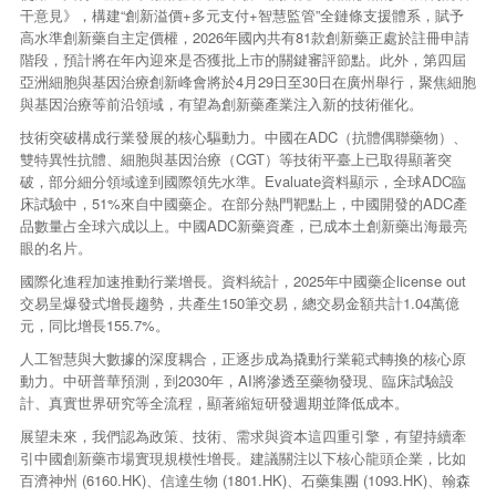
干意見》，構建“創新溢價+多元支付+智慧監管”全鏈條支援體系，賦予
高水準創新藥自主定價權，2026年國內共有81款創新藥正處於註冊申請
階段，預計將在年內迎來是否獲批上市的關鍵審評節點。此外，第四屆
亞洲細胞與基因治療創新峰會將於4月29日至30日在廣州舉行，聚焦細胞
與基因治療等前沿領域，有望為創新藥產業注入新的技術催化。
技術突破構成行業發展的核心驅動力。中國在ADC（抗體偶聯藥物）、
雙特異性抗體、細胞與基因治療（CGT）等技術平臺上已取得顯著突
破，部分細分領域達到國際領先水準。Evaluate資料顯示，全球ADC臨
床試驗中，51%來自中國藥企。在部分熱門靶點上，中國開發的ADC產
品數量占全球六成以上。中國ADC新藥資產，已成本土創新藥出海最亮
眼的名片。
國際化進程加速推動行業增長。資料統計，2025年中國藥企license out
交易呈爆發式增長趨勢，共產生150筆交易，總交易金額共計1.04萬億
元，同比增長155.7%。
人工智慧與大數據的深度耦合，正逐步成為撬動行業範式轉換的核心原
動力。中研普華預測，到2030年，AI將滲透至藥物發現、臨床試驗設
計、真實世界研究等全流程，顯著縮短研發週期並降低成本。
展望未來，我們認為政策、技術、需求與資本這四重引擎，有望持續牽
引中國創新藥市場實現規模性增長。建議關注以下核心龍頭企業，比如
百濟神州 (6160.HK)、信達生物 (1801.HK)、石藥集團 (1093.HK)、翰森