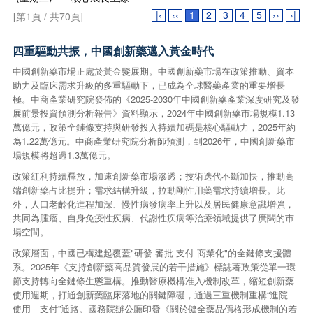
|‹
‹‹
1
2
3
4
5
››
›|
[第1頁 / 共70頁]
四重驅動共振，中國創新藥邁入黃金時代
中國創新藥市場正處於黃金髮展期。中國創新藥市場在政策推動、資本
助力及臨床需求升級的多重驅動下，已成為全球醫藥產業的重要增長
極。中商產業研究院發佈的《2025-2030年中國創新藥產業深度研究及發
展前景投資預測分析報告》資料顯示，2024年中國創新藥市場規模1.13
萬億元，政策全鏈條支持與研發投入持續加碼是核心驅動力，2025年約
為1.22萬億元。中商產業研究院分析師預測，到2026年，中國創新藥市
場規模將超過1.3萬億元。
政策紅利持續釋放，加速創新藥市場滲透；技術迭代不斷加快，推動高
端創新藥占比提升；需求結構升級，拉動剛性用藥需求持續增長。此
外，人口老齡化進程加深、慢性病發病率上升以及居民健康意識增強，
共同為腫瘤、自身免疫性疾病、代謝性疾病等治療領域提供了廣闊的市
場空間。
政策層面，中國已構建起覆蓋"研發-審批-支付-商業化"的全鏈條支援體
系。2025年《支持創新藥高品質發展的若干措施》標誌著政策從單一環
節支持轉向全鏈條生態重構。推動醫療機構准入機制改革，縮短創新藥
使用週期，打通創新藥臨床落地的關鍵障礙，通過三重機制重構“進院—
使用—支付”通路。國務院辦公廳印發《關於健全藥品價格形成機制的若