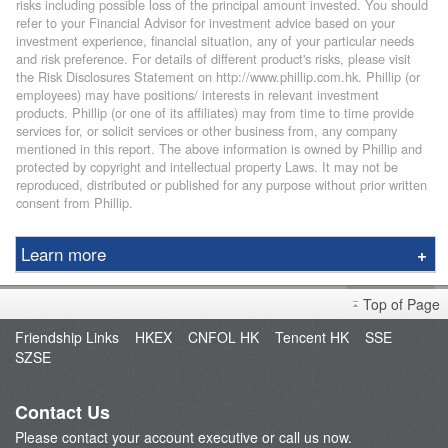
risks including possible loss of the principal amount invested. You should
refer to your Financial Advisor for investment advice based on your
investment experience, financial situation, any of your particular needs
and risk preference. For details of different product's risks, please visit
the Risk Disclosures Statement on http://www.phillip.com.hk. Phillip (or
employees) may have positions/ interests in relevant investment
products. Phillip (or one of its affiliates) may from time to time provide
services for, or solicit services or other business from, any company
mentioned in this report. The above information is owned by Phillip and
protected by copyright and intellectual property Laws. It may not be
reproduced, distributed or published for any purpose without prior written
consent from Phillip.
Learn more
Research Report
Top of Page
Market Brief
Friendship Links
HKEX
CNFOL HK
Tencent HK
SSE
Dealer's Market Brief
SZSE
A-Share Research Report
Contact Us
Please contact your account executive or call us now.