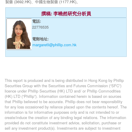
製藥 (3692.HK)、中國生物製藥 (1177.HK)。
撰稿: 李曉然研究分析員
電話:
22776535
電郵地址:
margaretli@phillip.com.hk
This report is produced and is being distributed in Hong Kong by Phillip
Securities Group with the Securities and Futures Commission (“SFC”)
licence under Phillip Securities (HK) LTD and/ or Phillip Commodities
(HK) LTD (“Phillip”). Information contained herein is based on sources
that Phillip believed to be accurate. Phillip does not bear responsibility
for any loss occasioned by reliance placed upon the contents hereof. The
information is for informative purposes only and is not intended to or
create/induce the creation of any binding legal relations. The information
provided do not constitute investment advice, solicitation, purchase or
sell any investment product(s). Investments are subject to investment