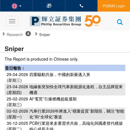
🎁
📞
POEMS Login
Toggle
navigation
Research
Sniper
Sniper
The Report is produced in Chinese only.
昔日報告：
29-04-2026
四重驅動共振，中國創新藥邁入黃
(星期三)
23-04-2026
地緣衝突加快全球汽車新能源化進程，自主品牌迎來
(星期四)
機遇
25-02-2026
AI“電荒”引爆燃機超級週期
(星期三)
02-02-2026
汽車行業2026年將進入“穩量提質”新階段，關注“智能
(星期一)
化”和“全球化”賽道
30-12-2025
PCB行業迎來多重需求共振，高端化與國產替代構築
(星期二)
核心成長主線