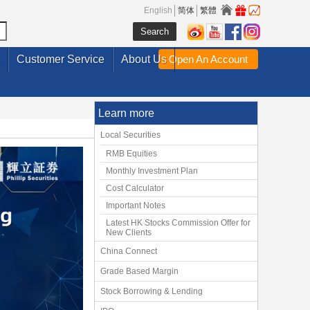
English
简体
繁體
Customer Service
About Us
Open An Account
Learn more
Local Securities
RMB Equities
Monthly Investment Plan
Cost Calculator
Important Notes
Latest HK Stocks Commission Offer for
New Clients
China Connect
Grade Based Margin
Stock Borrowing & Lending