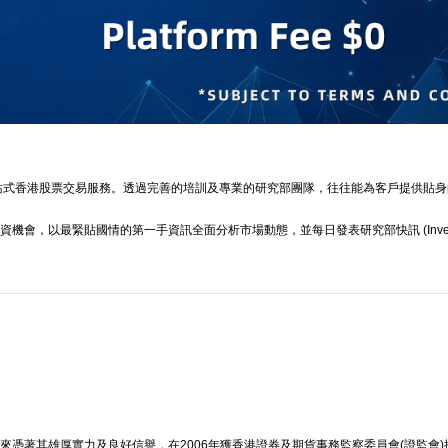
一站式香港股票交易服務。透過完善的培訓及專業的研究部團隊，往往能為客戶提供貼
，以最緊貼國情的第一手資訊全面分析市場動態，並每日發表研究部快訊 (Investor
憑著其雄厚實力及良好信譽，在2006年獲香港證券及期貨事務監察委員會(證監會