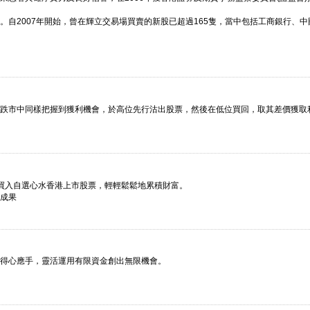
自2007年開始，曾在輝立交易場買賣的新股已超過165隻，當中包括工商銀行、
跌市中同樣把握到獲利機會，於高位先行沽出股票，然後在低位買回，取其差價獲取
0買入自選心水香港上市股票，輕輕鬆鬆地累積財富。
成果
得心應手，靈活運用有限資金創出無限機會。