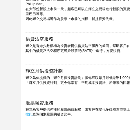
PhillipMart。
在大部份新股上市前一天，顧客已可以在輝立交易場進行新股的買賣。
里巴巴等等。
因此輝立交易場可作為股票上市前的指標，捕捉投資先機。
借貨沽空服務
輝立是香港少數積極為投資者提供借貨沽空服務的券商，幫助客戶在
其中的借貨及沽空程序更可於股票易(SATS)中進行，方便快捷。
輝立月供投資計劃
輝立為你提供的「輝立月供投資計劃」讓你可以每月最低港幣1,00
「輝立月供投資計劃」更令你享有「平均成本投資法」所帶來的回報
股票融資服務
輝立為客戶提供彈性的股票融資服務，讓客戶在變化多端股票市場上
按此
查詢個別股票的融資比率。