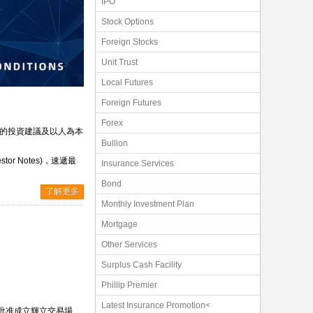
IPO
Stock Options
Foreign Stocks
Unit Trust
Local Futures
Foreign Futures
Forex
身的投資建議及以人為本
Bullion
 Notes)，速遞最
Insurance Services
Bond
了解更多
Monthly Investment Plan
Mortgage
Other Services
Surplus Cash Facility
Phillip Premier
Latest Insurance Promotion<
)批准成立輝立交易場