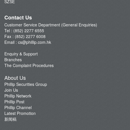
SZSE
Contact Us
Customer Service Department (General Enquiries)
Tel : (852) 2277 6555
Fax : (852) 2277 6008
Email :
cs@phillip.com.hk
Enquiry & Support
Branches
The Complaint Procedures
About Us
Phillip Securities Group
Join Us
Phillip Network
Phillip Post
Phillip Channel
Latest Promotion
新闻稿