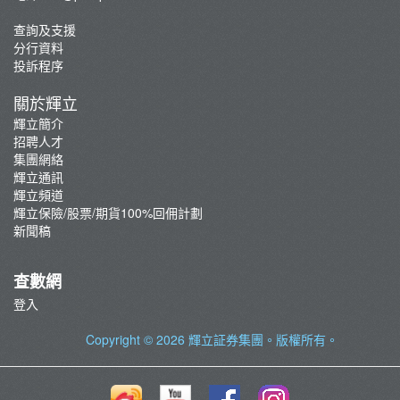
查詢及支援
分行資料
投訴程序
關於輝立
輝立簡介
招聘人才
集團網絡
輝立通訊
輝立頻道
輝立保險/股票/期貨100%回佣計劃
新聞稿
查數網
登入
Copyright © 2026
輝立証券集團
。版權所有。