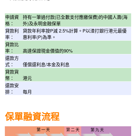
申請資
持有一筆過付款(已全數支付應繳保費)的中國人壽(海
格：
外)及永明金融
保單
貸款利
貸款年利率按P減 2.5%計算。P以渣打銀行港元最優
率：
惠利率(P)為準。
貸款比
率：
高達保證現金價值的90%
還款方
式：
僅償還利息/本金及利息
貸款貨
幣：
港元
還款安
排：
每月
保單融資流程