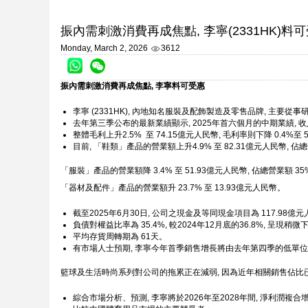
振內需刺激消費再成焦點, 李寧(2331HK)料
Monday, March 2, 2026
3612
振內需刺激消費再成焦點, 李寧料可受惠
李寧 (2331HK), 內地知名服裝及配飾製造及零售品牌, 主
去年第三季公布的最新業績顯示, 2025年首六個月的中期業績, 收入為
整體毛利上升2.5% 至 74.15億元人民幣, 毛利率則下降 0.4%至 
目前, 「鞋類」產品的營業額上升4.9% 至 82.31億元人民幣, 佔總
「服裝」產品的營業額降 3.4% 至 51.93億元人民幣, 佔總營業額 35
「器材及配件」產品的營業額升 23.7% 至 13.93億元人民幣。
截至2025年6月30日, 公司之現金及等同現金項目為 117.98億元
負債對權益比率為 35.4%, 較2024年12月底的36.8%, 呈現稍微
平均存貨周轉期為 61天。
有市場人士預期, 李寧今年首季銷售增長將由去年第四季的低單位
籃球及生活時尚系列對公司的拖累正在減弱, 因為近年相關銷售佔比
綜合市場分析、預測, 李寧將於2026年至2028年間, 淨利潤複合增長