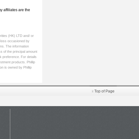
affiliates are the
rities (HK) LTD and/ or
ny loss occasioned by
ons. The information
ss of the principal amount
k preference. For details
estment products. Phillip
on is owned by Phillip
Top of Page