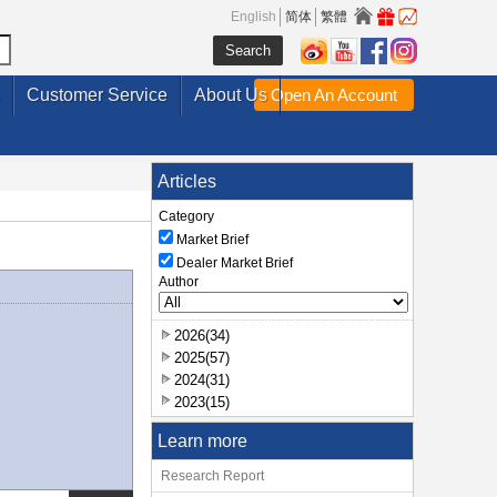
English
简体
繁體
Customer Service
About Us
Open An Account
Articles
Category
Market Brief
Dealer Market Brief
Author
2026(34)
2025(57)
2024(31)
2023(15)
Learn more
Research Report