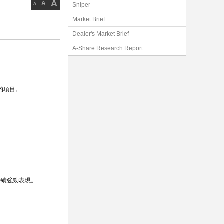
A
A
A
Sniper
Market Brief
Dealer's Market Brief
A-Share Research Report
量的項目。
持續強勁表現。