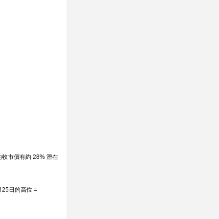
收市價有約 28% 潛在
月25日的高位 =