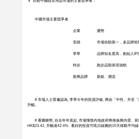
比較中國體育用品市場的主要競爭者：
中國市場主要競爭者
企業
優勢
安踏
市場份額第一，多品牌矩
李寧
品牌知名度高，創始人IP
特步
跑步品類表現強勁
新興品牌
新銳、潮流
# 市場人士普遍認為, 李寧今年的投資評級, 將由「中性」升至「跑嬴
升幅。
# 看圖睇勢, 自去年年底起, 市場憧憬內地政府將推振興內需、刺激消費政策,
HK$23.42, 升幅達42.4%. 看好的投資可吼日線圖的10天移動平均線為主