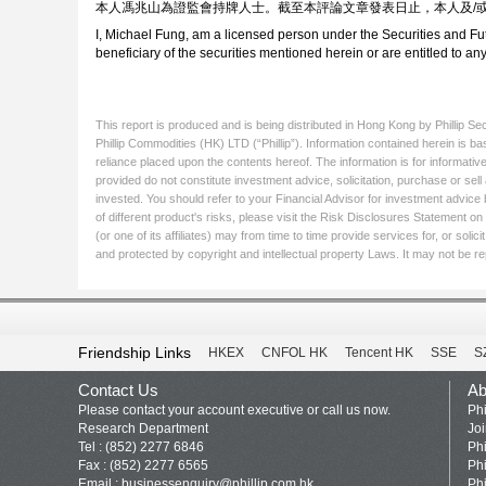
本人馮兆山為證監會持牌人士。截至本評論文章發表日止，本人及/
I, Michael Fung, am a licensed person under the Securities and Fut
beneficiary of the securities mentioned herein or are entitled to any 
This report is produced and is being distributed in Hong Kong by Phillip S
Phillip Commodities (HK) LTD (“Phillip”). Information contained herein is ba
reliance placed upon the contents hereof. The information is for informative
provided do not constitute investment advice, solicitation, purchase or sel
invested. You should refer to your Financial Advisor for investment advice 
of different product's risks, please visit the Risk Disclosures Statement on 
(or one of its affiliates) may from time to time provide services for, or so
and protected by copyright and intellectual property Laws. It may not be rep
Friendship Links
HKEX
CNFOL HK
Tencent HK
SSE
S
Contact Us
Ab
Please contact your account executive or call us now.
Phi
Research Department
Jo
Tel : (852) 2277 6846
Phi
Fax : (852) 2277 6565
Phi
Email :
businessenquiry@phillip.com.hk
Phi