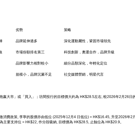
劣勢
策略
陣
品牌延伸過多
深化運動屬性，鞏固市場領先
強
市場份額排名第三
科技創新，奧運合作，品牌升級
品牌影響力相對較小
細分品類深化，年輕化定位
規模小，品牌沉澱不足
社交媒體營銷，明星代言
大市」或「買入」；坊間投行的目標價大約為 HK$28.5左右, 較2026年2月26日的
 李寧的股價亦由低位 (2025年12月4 日低位) = HK$16.45, 升至2026年2
要支持位 = HK$22, 作分段吸納, 目標價為 HK$28.5, 止蝕位為 HK$20.9。