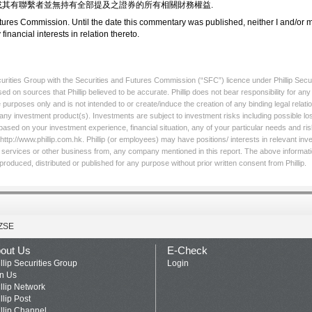
或其有聯繫者並無持有全部提及之證券的所有相關財務權益.
ures Commission. Until the date this commentary was published, neither I and/or my 
financial interests in relation thereto.
ecurities Group with the Securities and Futures Commission (“SFC”) licence under Phillip Secu
sed on sources that Phillip believed to be accurate. Phillip does not bear responsibility for a
 purposes only and is not intended to or create/induce the creation of any binding legal relati
l any investment product(s). Investments are subject to investment risks including possible lo
based on your investment experience, financial situation, any of your particular needs and ris
http://www.phillip.com.hk. Phillip (or employees) may have positions/ interests in relevant inv
licit services or other business from, any company mentioned in this report. The above informati
roduced, distributed or published for any purpose without prior written consent from Phillip.
ZSE
out Us
E-Check
llip Securities Group
Login
in Us
llip Network
llip Post
llip Channel