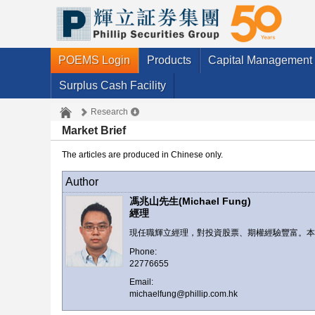
POEMS Login
Products
Capital Management
Surplus Cash Facility
Research
Market Brief
The articles are produced in Chinese only.
Author
馮兆山先生(Michael Fung)
經理
現任職輝立經理，對投資股票、期權經驗豐富。
Phone:
22776655
Email:
michaelfung@phillip.com.hk