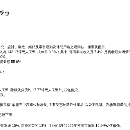
可受惠
要從事研究、設計、製造、經銷及零售運動及休閒用途之運動鞋、服裝及配件。
 148.17億元人民幣, 按年升 3.3%；其中, 電商渠道收入升 7.4%, 是貢獻最大增
50%。
營業額 55.6%；
%；
人民幣, 除租賃負債約 17.77億元人民幣外, 並無借貸。
下跌。
數跌幅, 改善至中高單位數增長, 主要受惠於新戶外產品, 以及羽毛球、跑步鞋類產品
已經下降。
率達 15%, 高於同業的 13%, 且公司現時2026年預測市盈率 16.5倍估值偏低。