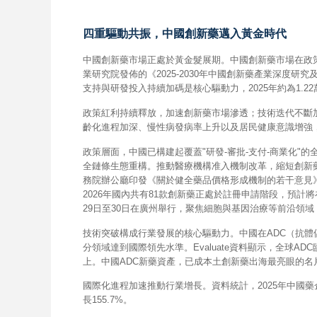
四重驅動共振，中國創新藥邁入黃金時代
中國創新藥市場正處於黃金髮展期。中國創新藥市場在政
業研究院發佈的《2025-2030年中國創新藥產業深度研
支持與研發投入持續加碼是核心驅動力，2025年約為1.2
政策紅利持續釋放，加速創新藥市場滲透；技術迭代不斷
齡化進程加深、慢性病發病率上升以及居民健康意識增強
政策層面，中國已構建起覆蓋"研發-審批-支付-商業化"
全鏈條生態重構。推動醫療機構准入機制改革，縮短創新藥
務院辦公廳印發《關於健全藥品價格形成機制的若干意見》
2026年國內共有81款創新藥正處於註冊申請階段，預
29日至30日在廣州舉行，聚焦細胞與基因治療等前沿領
技術突破構成行業發展的核心驅動力。中國在ADC（抗體
分領域達到國際領先水準。Evaluate資料顯示，全球A
上。中國ADC新藥資產，已成本土創新藥出海最亮眼的名
國際化進程加速推動行業增長。資料統計，2025年中國藥企l
長155.7%。