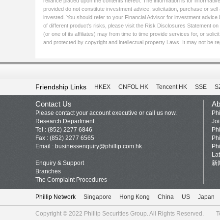
reliance placed upon the contents hereof. The information is for informative
provided do not constitute investment advice, solicitation, purchase or sel
invested. You should refer to your Financial Advisor for investment advice 
of different product's risks, please visit the Risk Disclosures Statement on 
(or one of its affiliates) may from time to time provide services for, or so
and protected by copyright and intellectual property Laws. It may not be rep
Friendship Links
HKEX
CNFOL HK
Tencent HK
SSE
S
Contact Us
Ab
Please contact your account executive or call us now.
Phi
Research Department
Jo
Tel : (852) 2277 6846
Phi
Fax : (852) 2277 6565
Phi
Email :
businessenquiry@phillip.com.hk
Phi
La
Enquiry & Support
新
Branches
The Complaint Procedures
Phillip Network
Singapore
Hong Kong
China
US
Japan
Copyright © 2022
Phillip Securities Group
. All Rights Reserved.
T