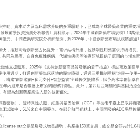
策推動、資本助力及臨床需求升級的多重驅動下，已成為全球醫藥產業的重要
究及發展前景投資預測分析報告》資料顯示，2024年中國創新藥市場規模1.13萬
2萬億元。中商產業研究院分析師預測，到2026年，中國創新藥市場規模將超過1
加快，推動高端創新藥占比提升；需求結構升級，拉動剛性用藥需求持續增長
，共同為腫瘤、自身免疫性疾病、代謝性疾病等治療領域提供了廣闊的市場空
的全鏈條支援體系。2025年《支持創新藥高品質發展的若干措施》標誌著政策從
使用週期，打通創新藥臨床落地的關鍵障礙，通過三重機制重構“進院—使用—
，構建“創新溢價+多元支付+智慧監管”全鏈條支援體系，賦予高水準創新藥
計將在年內迎來是否獲批上市的關鍵審評節點。此外，第四屆亞洲細胞與基因治療
域，有望為創新藥產業注入新的技術催化。
偶聯藥物）、雙特異性抗體、細胞與基因治療（CGT）等技術平臺上已取得顯
DC臨床試驗中，51%來自中國藥企。在部分熱門靶點上，中國開發的ADC產品數
片。
icense out交易呈爆發式增長趨勢，共產生150筆交易，總交易金額共計1.0