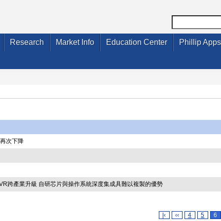
Research
Market Info
Education Center
Phillip Apps
貨量再次下降
速AR/VR跨產業升級 自研芯片與操作系統深度集成具難以複製的優勢
|‹
‹‹
4
5
6