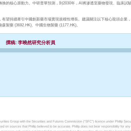
換的核心原動力。中研普華預測，到2030年，AI將滲透至藥物發現、臨床試
，有望持續牽引中國創新藥市場實現規模性增長。建議關注以下核心龍頭企業
、翰森製藥 (3692.HK)、中國生物製藥 (1177.HK)。
撰稿: 李曉然研究分析員
ecurities Group with the Securities and Futures Commission (“SFC”) licence under Phillip Secu
sed on sources that Phillip believed to be accurate. Phillip does not bear responsibility for a