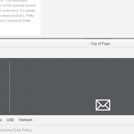
ons. The information
ss of the principal amount
k preference. For details
estment products. Phillip
on is owned by Phillip
Top of Page
a
UAE
Vietnam
ersonal Data Policy