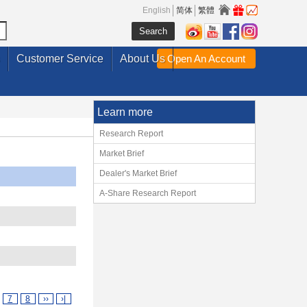
English
简体
繁體
Customer Service
About Us
Open An Account
Learn more
Research Report
Market Brief
Dealer's Market Brief
A-Share Research Report
7
8
››
›|