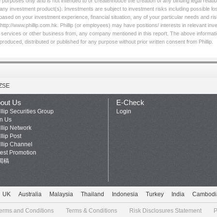
 purposes only and is not intended to or create/induce the creation of any binding legal relati
l any investment product(s). Investments are subject to investment risks including possible lo
based on your investment experience, financial situation, any of your particular needs and ris
http://www.phillip.com.hk. Phillip (or employees) may have positions/ interests in relevant inv
licit services or other business from, any company mentioned in this report. The above informati
roduced, distributed or published for any purpose without prior written consent from Phillip.
ZSE
out Us
E-Check
llip Securities Group
Login
in Us
llip Network
llip Post
llip Channel
test Promotion
闻稿
UK
Australia
Malaysia
Thailand
Indonesia
Turkey
India
Cambodi
erms and Conditions
Terms & Conditions
Risk Disclosures Statement
P