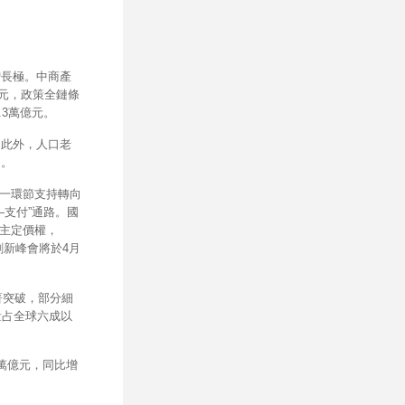
增長極。中商產
億元，政策全鏈條
.3萬億元。
。此外，人口老
間。
單一環節支持轉向
支付”通路。國
自主定價權，
創新峰會將於4月
著突破，部分細
量占全球六成以
4萬億元，同比增