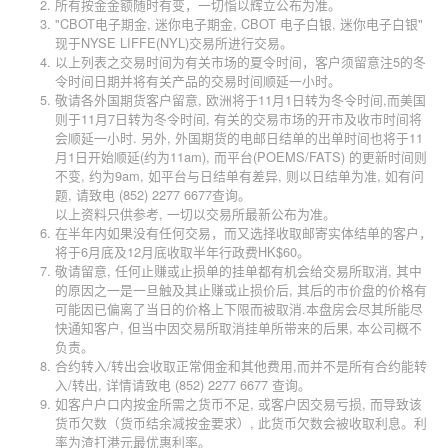
所有按金金额随时有变，一切恉以辉立公布为准。
"CBOT电子期金, 迷你电子期金, CBOT 电子白银, 迷你电子白银"
现于NYSE LIFFE(NYL)交易所进行交易。
以上列表之交易时间为有关市场的夏令时间，客户须留意注5的冬
令时间日期并将有关产品的交易时间顺延一小时。
敬请各外国期货客户留意, 欧洲将于11月1日转为冬令时间,而美国
则于11月7日转为冬令时间, 有关的交易市场的开市及收市时间将
会顺延一小时. 另外, 外国期货的电邮日结单的出单时间也将于11
月1日开始顺延(约为11am), 而平台(POEMS/FATS) 的更新时间则
不变, 约为9am, 如平台与日结单有差异, 则以日结单为准, 如有问
题, 请致电 (852) 2277 6677查询。
以上资料只供参考, 一切以交易所最新公布为准。
在半年内如果没有任何交易，而又选择收取邮寄实体结单的客户，
将于6月底及12月底收取半年行政费HK$60。
敬请留意, 任何止赚或止损单的挂单都有机会给交易所取消, 其中
的原因之一是一旦触及其止赚或止损价后, 其后的市价盘的价格有
可能因已偏离了当日的价格上下限而被取消.本盘房会尽其所能尽
快通知客户, 但当中因交易所取消挂单所带来的后果, 本公司概不
负责。
合约转入/转出会收取正常佣金和其他费用,而并不是所有合约能转
入/转出, 详情请致电 (852) 2277 6677 查询。
如客户户口内按金所需之货币不足
,
或客户因交易亏损
,
而导致该
货币欠数（货币结余减按金要求）
,
此货币欠数会被收取利息。利
率为渣打港元最优惠利率。