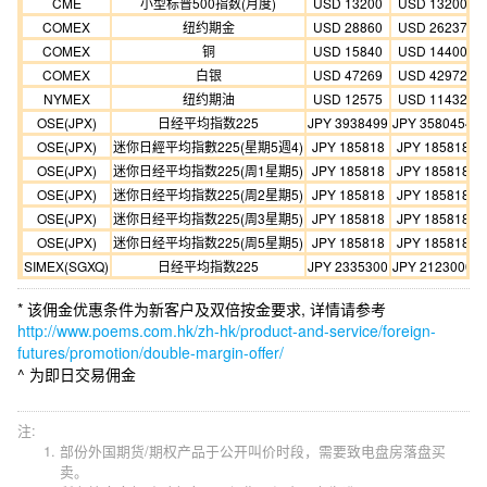
CME
小型标普500指数(月度)
USD 13200
USD 13200
COMEX
纽约期金
USD 28860
USD 26237
COMEX
铜
USD 15840
USD 14400
COMEX
白银
USD 47269
USD 42972
NYMEX
纽约期油
USD 12575
USD 11432
OSE(JPX)
日经平均指数225
JPY 3938499
JPY 3580454
Y
OSE(JPX)
迷你日經平均指數225(星期5週4)
JPY 185818
JPY 185818
OSE(JPX)
迷你 日经平均指数225(周1星期5)
JPY 185818
JPY 185818
OSE(JPX)
迷你 日经平均指数225(周2星期5)
JPY 185818
JPY 185818
OSE(JPX)
迷你 日经平均指数225(周3星期5)
JPY 185818
JPY 185818
OSE(JPX)
迷你 日经平均指数225(周5星期5)
JPY 185818
JPY 185818
SIMEX(SGXQ)
日经平均指数225
JPY 2335300
JPY 2123000
* 该佣金优惠条件为新客户及双倍按金要求, 详情请参考
http://www.poems.com.hk/zh-hk/product-and-service/foreign-
futures/promotion/double-margin-offer/
^ 为即日交易佣金
注:
部份外国期货/期权产品于公开叫价时段，需要致电盘房落盘买
卖。