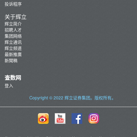
投诉程序
芝商所新闻
关于辉立
期货应用程序界面(API)
辉立简介
环球期权买卖简介
招聘人才
集团网络
辉立通讯
辉立频道
最新推廣
新聞稿
查数网
登入
Copyright © 2022
辉立证券集团
。版权所有。