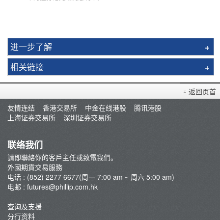
进一步了解
环球期货期权简介
相关链接
黄金期货
外国期货手册
英国金属远期合约
返回页首
市况评论
新交所富时A50 指数期货
友情连结
香港交易所
中金在线港股
腾讯港股
常见问题
上海证券交易所
深圳证券交易所
摩根台湾指数期货
开设户口
指数期货
存款/提款/账户转账
联络我们
外汇期货
請即聯絡你的客戶主任或致電我們。
外国期货买卖
外國期貨交易服務
交易系統
电话 : (852) 2277 6677(周一 7:00 am ~ 周六 5:00 am)
电邮 :
futures@phillip.com.hk
外国市况/商品期货评论
重要通知
查询及支援
分行资料
最新推广