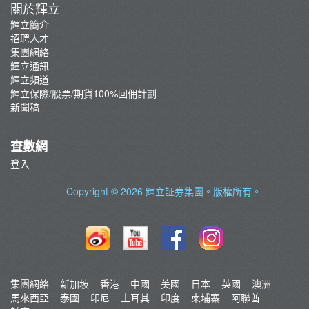
關於輝立
輝立簡介
招聘人才
集團網絡
輝立通訊
輝立頻道
輝立保險/股票/期貨100%回佣計劃
新聞稿
查數網
登入
Copyright © 2026
輝立証券集團
。版權所有。
集團網絡
新加坡
香港
中國
美國
日本
英國
澳洲
馬來西亞
泰國
印尼
土耳其
印度
柬埔寨
阿聯酋