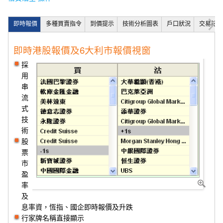
即時報價
多種買賣指令
到價提示
技術分析圖表
戶口狀況
交易記錄
即時港股報價及6大利市報價視窗
採
用
串
流
式
技
術
股
票
市
盈
率
及
息率資，恆指、國企即時報價及升跌
行家牌名稱直接顯示