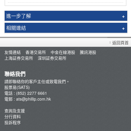
進一步了解
外期易(PATS)
相關連結
期貨易(FATS)
下載 股票易 系統
期權易(OATS)
返回頁首
下載 股票易 用戶指南
外匯易(XATS)
友情連結
香港交易所
中金在線港股
騰訊港股
常見問題
上海証券交易所
深圳証券交易所
聯絡我們
請即聯絡你的客戶主任或致電我們。
股票易(SATS)
電話 : (852) 2277 6661
電郵 :
ats@phillip.com.hk
查詢及支援
分行資料
投訴程序