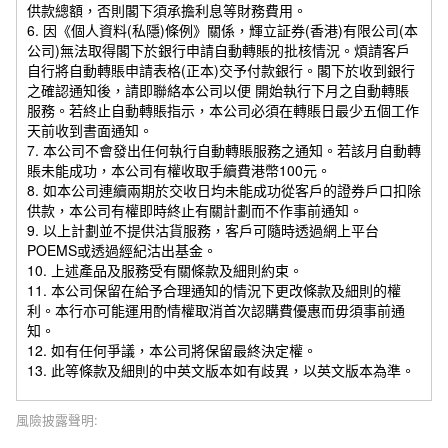
供款總額，否則閣下須承擔利息等財務費用。
6. 因《個人資料(私隱)條例》關係，輝立証券(香港)有限公司(本
公司)無法取得閣下於銀行申請自動轉賬的批核情況。煩請客戶
自行將自動轉賬申請表格(正本)交予付款銀行。閣下於收到銀行
之確認通知後，請即聯絡本公司以便 開始執行下月之自動轉賬
服務。若終止自動轉賬指示，本公司必須在轉賬日最少五個工作
天前收到書面通知。
7. 本公司不會發出任何執行自動轉賬服務之通知。若該月自動轉
賬未能成功，本公司有權收取手續費港幣100元。
8. 如本公司連續兩期於交收日均未能成功從客戶的證券戶口扣除
供款，本公司有權即時終止有關計劃而不作事前通知。
9. 以上計劃並不提供沽貨服務，客戶可隨時透過網上平台
POEMS或透過經紀沽出基金。
10. 上述產品及服務受有關條款及細則約束。
11. 本公司保留在給予合理通知的情況下更改條款及細則的權
利。本行亦可能運用酌情權取消首次認購費優惠而毋須事前通
知。
12. 如有任何爭議，本公司將保留最終決定權。
13. 此等條款及細則的中英文版本如有歧異，以英文版本為準。
風險披露聲明: