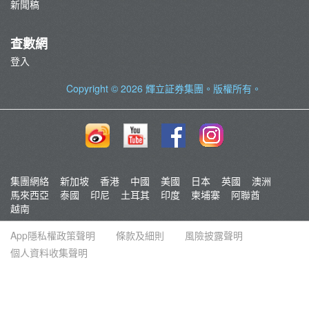
新聞稿
查數網
登入
Copyright © 2026
輝立証券集團
。版權所有。
集團網絡
新加坡
香港
中國
美國
日本
英國
澳洲
馬來西亞
泰國
印尼
土耳其
印度
柬埔寨
阿聯酋
越南
App隱私權政策聲明
條款及細則
風險披露聲明
個人資料收集聲明