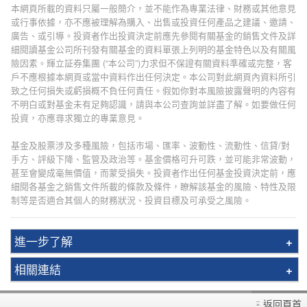
本網頁所載的資料只屬一般簡介，並不能作為專業法律、財務或其他意見
或行事依據，亦不應被理解為購入、出售或投資任何產品之建議、邀請、
廣告、或引導。投資者作出投資決定前應先參閱有關基金的銷售文件及詳
細閱讀基金公司所刊發有關基金的資料單張上列明的基金特色以及有關風
險因素。輝立証券集團 (“本公司”)力求但不保證有關資料準確或完整，客
戶不應根據本網頁或當中資料作出任何決定。本公司對此網頁內資料所引
致之任何損失或虧損概不負任何責任。假如你對本風險披露聲明的內容有
不明白或對基金未有足夠認識，請與本公司查詢並詳盡了解。如要做任何
投資，亦應尋求獨立的專業意見。
基金及股票涉及多種風險，包括市場、匯率、波動性、流動性、信貸/對
手方、評級下降、監管及政治等。基金價格可升可跌，並可能非常波動，
甚至會變成毫無價值，而蒙受損失。投資者作出任何基金投資決定前，應
細閱各基金之銷售文件所載的條款及條件，瞭解該基金的風險、特性及限
制等是否適合其個人的財務狀況、投資目標及可承受之風險。
進一步了解
輝立月供投資計劃
相關連結
網上月供基金教學
開戶查詢
返回頁首