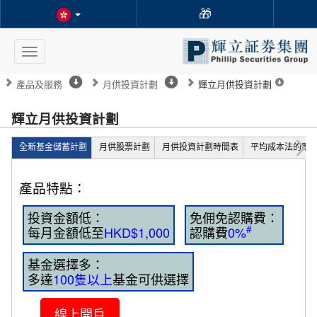
🎁
Toggle
navigation
產品及服務
月供投資計劃
輝立月供投資計劃
輝立月供投資計劃
全新基金儲蓄計劃
月供股票計劃
月供投資計劃時間表
平均成本法的應
產品特點：
投資金額低：
免佣免認購費：
#
每月金額低至
HKD$1,000
認購費
0%
基金選擇多：
多達
100隻以上
基金可供選擇
線上開戶