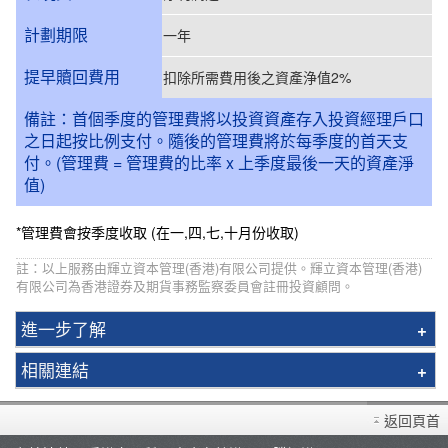
計劃期限
一年
提早贖回費用
扣除所需費用後之資產浄值2%
備註：首個季度的管理費將以投資資產存入投資經理戶口
之日起按比例支付。隨後的管理費將於每季度的首天支
付。(管理費 = 管理費的比率 x 上季度最後一天的資產淨
值)
*管理費會按季度收取 (在一,四,七,十月份收取)
註：以上服務由輝立資本管理(香港)有限公司提供。輝立資本管理(香港)
有限公司為香港證券及期貨事務監察委員會註冊投資顧問。
進一步了解
資本管理
相關連結
基金經理
開設戶口
新股指數ETF
返回頁首
存款/提款/賬戶轉賬