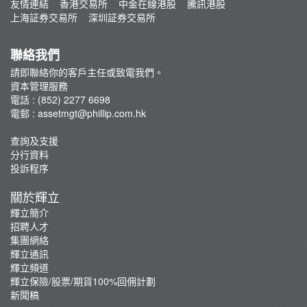
ETF通訊
友情連結
香港交易所
中金在線港股
騰訊港股
常見問題
上海証券交易所
深圳証券交易所
輝立豐盛基金
委托管理賬戶服務
聯絡我們
輝立委託帳戶服務 - 新股債券混合投資組合
請即聯絡你的客戶主任或致電我們。
資本管理服務
電話 : (852) 2277 6698
電郵 :
assetmgt@phillip.com.hk
查詢及支援
分行資料
投訴程序
關於輝立
輝立簡介
招聘人才
集團網絡
輝立通訊
輝立頻道
輝立保險/股票/期貨100%回佣計劃
新聞稿