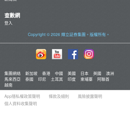
查數網
登入
Copyright © 2026
輝立証券集團
。版權所有。
集團網絡
新加坡
香港
中國
美國
日本
英國
澳洲
馬來西亞
泰國
印尼
土耳其
印度
柬埔寨
阿聯酋
越南
App隱私權政策聲明
條款及細則
風險披露聲明
個人資料收集聲明