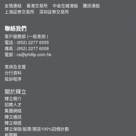
股票交易計算器
友情連結
香港交易所
中金在線港股
騰訊港股
上海証券交易所
深圳証券交易所
重要通知
聯絡我們
客戶服務部 (一般查詢 )
電話 : (852) 2277 6555
傳真 : (852) 2277 6008
電郵 :
cs@phillip.com.hk
查詢及支援
分行資料
投訴程序
關於輝立
輝立簡介
招聘人才
集團網絡
輝立通訊
輝立頻道
輝立保險/股票/期貨100%回佣計劃
新聞稿