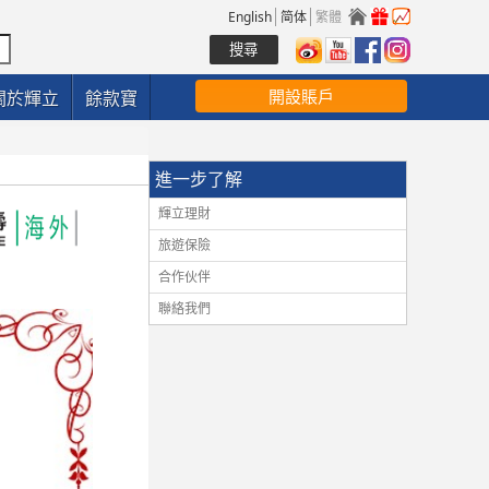
English
简体
繁體
開設賬戶
關於輝立
餘款寶
進一步了解
輝立理財
旅遊保險
合作伙伴
聯絡我們