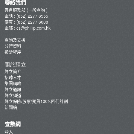
聯絡我們
客戶服務部 (一般查詢 )
電話 : (852) 2277 6555
傳真 : (852) 2277 6008
電郵 :
cs@phillip.com.hk
查詢及支援
分行資料
投訴程序
關於輝立
輝立簡介
招聘人才
集團網絡
輝立通訊
輝立頻道
輝立保險/股票/期貨100%回佣計劃
新聞稿
查數網
登入