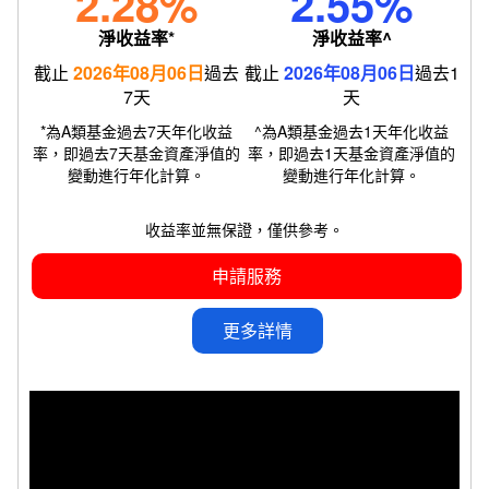
2.28%
2.55%
淨收益率
*
淨收益率
^
截止
2026年08月06日
過去
截止
2026年08月06日
過去1
7天
天
*
為
A
類基金過去
7
天年化收益
^
為
A
類基金過去
1
天年化收益
率，即過去
7
天基金資產淨值的
率，即過去
1
天基金資產淨值的
變動進行年化計算
。
變動進行年化計算。
收益率並無保證，僅供參考。
申請服務
更多詳情