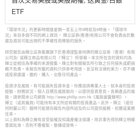
ETF
「環球市況」的更新時間逢星期一至五上市9時前及6時後。「環球市
況」來自多個不同的網上資訊。 輝立証券(香港)有限公司不會負責由於數
據及資訊可能出現的不準確性而導致的損失。
研究報告由輝立証券集團旗下於香港證監會持牌的輝立証券（香港）有限
公司及/ 或輝立商品有限公司（“輝立”）所發報。本文所包含的資料均為
輝立從相信為準確的來源搜集。輝立對有關報告所引致之任何損失或虧損
概不負責。本報告所載的資料只供参考用途，並沒有法律約束力，亦不構
成投資建議、邀約、購入、出售任何產品。
投資涉及風險，有可能損失投資本金。你應諮詢專業人士，就本身的投資
經驗、財務狀況、個人目標及風險取向，以提供投資意見。各類產品的風
險，請參閱本公司網頁 http://www.phillip.com.hk《風險披露聲明》。
輝立（或其僱員) 可能持有本文所述有關的投資產品。此外，輝立（或任
何附屬公司）隨時可能替向報告內容所述及的公司提供服務、招攬或業務
往來。
以上資料為輝立擁有並受版權及知識產權法保護。除非事先得到輝立明確
書面批准，否則不應複製、散播或發佈。