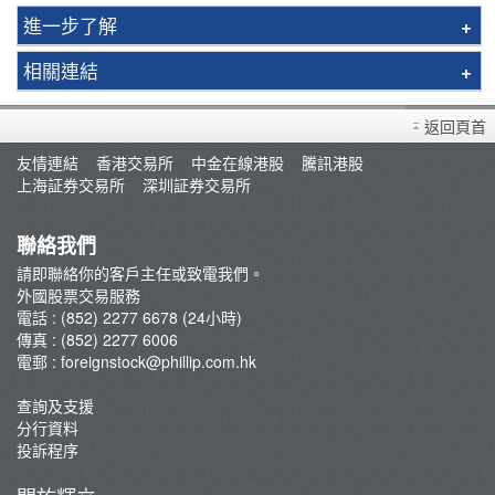
進一步了解
亞洲
相關連結
美洲
匯率參考
客戶須知
返回頁首
匯兌計算機
重要通知
友情連結
香港交易所
中金在線港股
騰訊港股
交易佣金及收費
上海証券交易所
深圳証券交易所
市場交易時間表
公眾假期表
聯絡我們
最新推廣
請即聯絡你的客戶主任或致電我們。
申請免費報價
外國股票交易服務
電話 : (852) 2277 6678 (24小時)
傳真 : (852) 2277 6006
電郵 :
foreignstock@phillip.com.hk
查詢及支援
分行資料
投訴程序