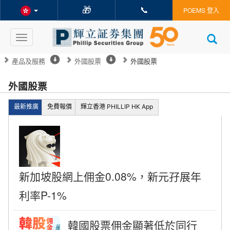
🎁
📞
POEMS 登入
Toggle
navigation
產品及服務
外國股票
外國股票
外國股票
最新推廣
免費報價
輝立香港 PHILLIP HK App
新加坡股網上佣金0.08%，新元孖展年
利率P-1%
韓國股票佣金顯著低於同行