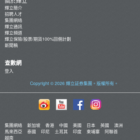
關於輝立
輝立簡介
招聘人才
集團網絡
輝立通訊
輝立頻道
輝立保險/股票/期貨100%回佣計劃
新聞稿
查數網
登入
Copyright © 2026
輝立証券集團
。版權所有。
集團網絡
新加坡
香港
中國
美國
日本
英國
澳洲
馬來西亞
泰國
印尼
土耳其
印度
柬埔寨
阿聯酋
越南