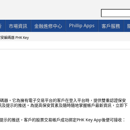
Phillip Apps
析
市場資訊
金融進修中心
客戶服務
編碼器 PHK Key
安編碼器。它為擁有電子交易平台的客戶在登入
平台
時
，
提供雙重認證保安
訊及提示的推送
。為提高保安質素及隨時隨地掌握帳戶最新資訊，立即下
及提示的推送，客戶的股票交易帳戶成功挷定PHK Key App後便可接收：