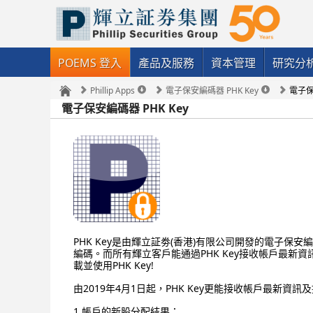
POEMS 登入
產品及服務
資本管理
研究分
Phillip Apps
電子保安編碼器 PHK Key
電子保安
電子保安編碼器 PHK Key
PHK Key是由輝立証劵(香港)有限公司開發的電子保
編碼
。
而所有
輝立
客戶
能通過
PHK Key
接收帳戶最新資
載並使用PHK Key!
由2019年4月1日起，PHK Key更能接收帳戶最新資訊
1.帳戶的新股分配結果；