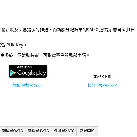
取相關新股及交易提示的推送，而新股分配結果的SMS訊息提示亦自5月1日
登記PHK Key。
綁定多於一個流動裝置，可致電客戶服務部申請。
或APK下載
獲取下載QR Code
按此下載PHK KEY
期權易OATS
期貨易 FATS
外匯易XATS
常見問題