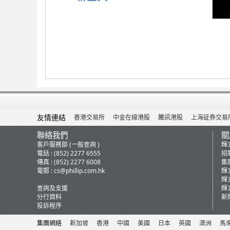
友情連結
香港交易所
中金在線港股
騰訊港股
上海証券交易
聯絡我們
關
客戶服務部 (一般查詢 )
輝
電話 : (852) 2277 6555
招
傳真 : (852) 2277 6008
集
電郵 :
cs@phillip.com.hk
輝
輝
查詢及支援
輝
分行資料
新
投訴程序
集團網絡
新加坡
香港
中國
美國
日本
英國
澳洲
馬