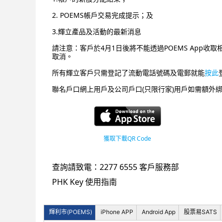
2. POEMS帳戶交易完成提示；及
3.輝立產品及活動的最新消息
請注意：客戶於4月1日後將不能透過POEMS App收
取消。
所有
輝立
客戶只需登記了
流動
電話號碼及電郵
就能
按此
聯名戶口網上用戶及公司戶口(只限行家)用戶如需額外
獲取下載QR Code
查詢請致電：2277 6555 客戶服務部
PHK Key 使用指南
輝利市(POEMS)
iPhone APP
Android App
股票易SATS