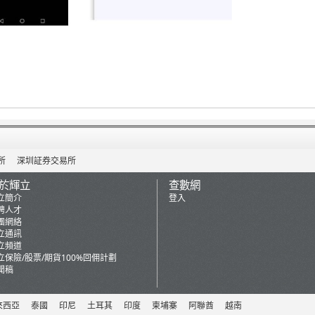
所
深圳証券交易所
於輝立
查數網
立簡介
登入
聘人才
團網絡
立通訊
立頻道
立保險/股票/期貨100%回佣計劃
聞稿
來西亞
泰國
印尼
土耳其
印度
柬埔寨
阿聯酋
越南