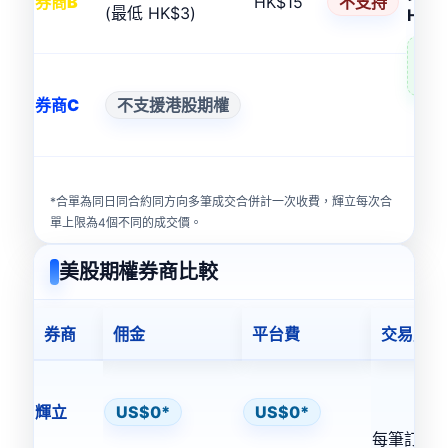
券商B
HK$15
不支持
(最低 HK$3)
HK$3
節
HK
券商C
不支援港股期權
*合單為同日同合約同方向多筆成交合併計一次收費，輝立每次合
單上限為4個不同的成交價。
美股期權券商比較
券商
佣金
平台費
交易成本
輝立
US$0*
US$0*
每筆訂單