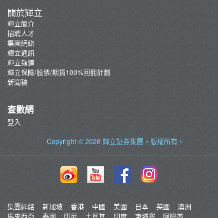
關於輝立
輝立簡介
招聘人才
集團網絡
輝立通訊
輝立頻道
輝立保險/股票/期貨100%回佣計劃
新聞稿
查數網
登入
Copyright © 2026
輝立証券集團
。版權所有。
集團網絡
新加坡
香港
中國
美國
日本
英國
澳洲
馬來西亞
泰國
印尼
土耳其
印度
柬埔寨
阿聯酋