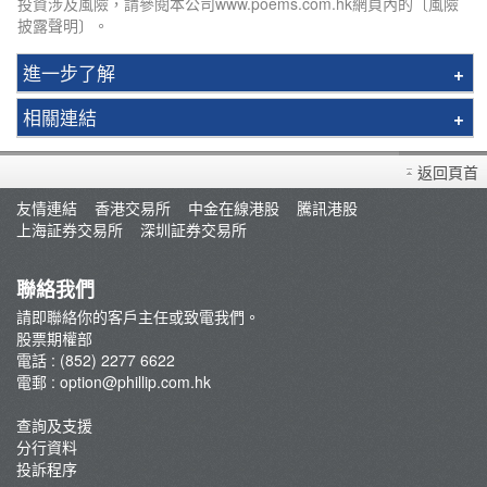
投資涉及風險，請參閱本公司www.poems.com.hk網頁內的〔風險
披露聲明〕。
進一步了解
期權最新優惠
相關連結
交易收費
輝立股票期權客戶手冊
手機App - 期權鏈
返回頁首
開設戶口
期權知識
友情連結
香港交易所
中金在線港股
騰訊港股
存款/提款/賬戶轉賬
上海証券交易所
深圳証券交易所
港股期權佣金收費
電子成交單及月結單
美股期權
OATS期權易
聯絡我們
期權教學
期權課程
請即聯絡你的客戶主任或致電我們。
股票期權部
交易所按金要求
電話 : (852) 2277 6622
電郵 :
option@phillip.com.hk
查詢及支援
分行資料
投訴程序