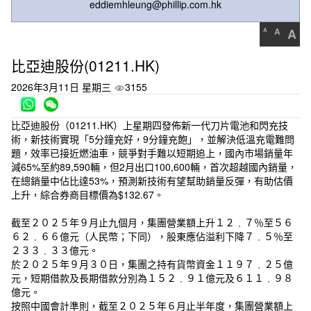
eddiemhleung@phillip.com.hk
A
A
A
比亞迪股份(01211.HK)
2026年3月11日 星期三
3155
比亞迪股份（01211.HK）上星期四發佈新一代刀片電池和閃充技
術，新技術實現「5分鐘充好，9分鐘充飽」，並解決低溫充電難問
題，效率已接近燃油車，競爭對手難以短期追上，國內市場銷量年
減65%至約89,590輛，但2月出口100,600輛，首次超越國內銷量，
在總銷量中佔比達53%，預測新技術有望幫助銷量反彈，有助估價
上升，綜合券商目標價為$132.67。
截至２０２５年９月止九個月，集團營業額上升１２﹒７％至５６
６２﹒６６億元（人民幣；下同），股東應佔溢利下降７﹒５％至
２３３﹒３３億元。
於２０２５年９月３０日，集團之持有貨幣資金１１９７﹒２５億
元，短期借款及長期借款分別為１５２﹒９１億元及６１１﹒９８
億元。
按照中國會計準則，截至２０２５年６月止半年度，集團營業額上