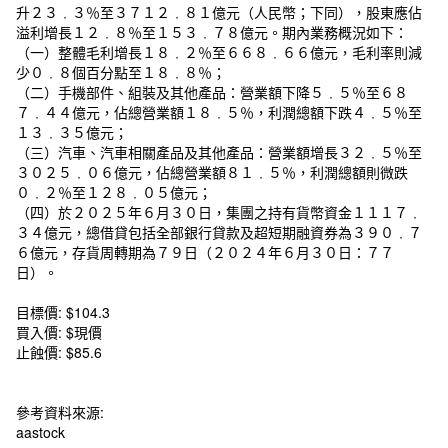
升２３﹒３％至３７１２﹒８１億元（人民幣；下同），股東應佔
溢利增長１２﹒８％至１５３﹒７８億元。期內業務概況如下：
（一）整體毛利增長１８﹒２％至６６８﹒６６億元，毛利率則減
少０﹒８個百分點至１８﹒８％；
（二）手機部件、組裝及其他產品：營業額下降５﹒５％至６８
７﹒４４億元，佔總營業額１８﹒５％，利潤總額下跌４﹒５％至
１３﹒３５億元；
（三）汽車、汽車相關產品及其他產品：營業額增長３２﹒５％至
３０２５﹒０６億元，佔總營業額８１﹒５％，利潤總額則微跌
０﹒２％至１２８﹒０５億元；
（四）於２０２５年６月３０日，集團之持有貨幣資金１１１７﹒
３４億元，總借貸包括全部銀行貸款及超短期融資券為３９０﹒７
６億元，存貨周轉期為７９日（２０２４年６月３０日：７７
日）。
目標價: $104.3
買入價: $現價
止蝕價: $85.6
參考資料來源:
aastock