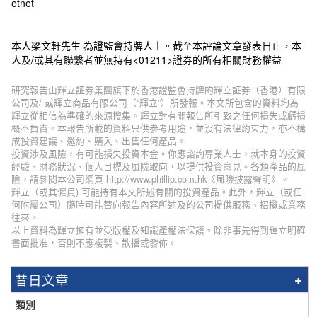
etnet
本人梁文軒先生 為證監會持牌人士。截至本評論文章發表日止，本
人及/或其有聯繫者並無持有<01211>證券的所有相關財務權益
研究報告由輝立証券集團旗下於香港證監會持牌的輝立証券（香港）有限
公司及/ 或輝立商品有限公司（“輝立”）所發報。本文所包含的資料均為
輝立從相信為準確的來源搜集。輝立對有關報告所引致之任何損失或虧損
概不負責。本報告所載的資料只供参考用途，並沒有法律約束力，亦不構
成投資建議、邀約、購入、出售任何產品。
投資涉及風險，有可能損失投資本金。你應諮詢專業人士，就本身的投資
經驗、財務狀況、個人目標及風險取向，以提供投資意見。各類產品的風
險，請參閱本公司網頁 http://www.phillip.com.hk《風險披露聲明》。
輝立（或其僱員) 可能持有本文所述有關的投資產品。此外，輝立（或任
何附屬公司）隨時可能替向報告內容所述及的公司提供服務、招攬或業務
往來。
以上資料為輝立擁有並受版權及知識產權法保護。除非事先得到輝立明確
書面批准，否則不應複製、散播或發佈。
昔日文章
類別