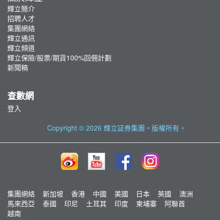
輝立簡介
招聘人才
集團網絡
輝立通訊
輝立頻道
輝立保險/股票/期貨100%回佣計劃
新聞稿
查數網
登入
Copyright © 2026
輝立証券集團
。版權所有。
集團網絡
新加坡
香港
中國
美國
日本
英國
澳洲
馬來西亞
泰國
印尼
土耳其
印度
柬埔寨
阿聯酋
越南