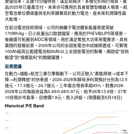
放電倍率，支援15分鐘快充，滿足高頻次、多樣化的飛行場景，產
品2025年已量產交付，未來亦可應用於具身智慧型機器人場景。航
空電池單位價值量與毛利率顯著高於動力電池，是未來利潤彈性最
大板塊。
在前沿電池技術領域，公司的鈉離子電池體系能量密度突破
170Wh/kg，已小批量出口歐盟國家，應用於PHEV和UPS等場景，
後續還可拓展到AIDC等領域，用於滿足暫態大功率用電需求，具有
廣闊的發展前景。2026年公司的全固態電池中試線將建成，可實現
100Ah級高比能鋰電池和60Ah以上全固態電池的製備，開啟從"技術
驗證"到"規模盈利"的關鍵躍遷。
投資建議
在動力+儲能+航空三重引擎驅動下，公司正馳入"產能爬坡→成本下
降→利潤釋放"的快車道，2026-2028年歸母淨利潤預計分別為12.5
億元、17.3億元、24.7億元，三年複合增長率超45%，對應2026-
2028年公司每股收益為0.49/0.68/0.97元，給予26年13.9倍，27年
10倍預計市盈率，目標價7.8元，買入評級。(現價截至6月18日)
Historical P/E Band