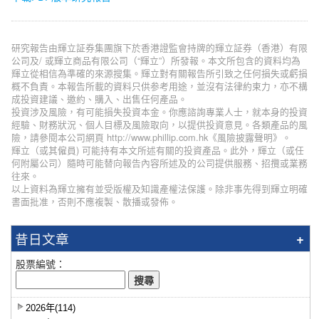
研究報告由輝立証券集團旗下於香港證監會持牌的輝立証券（香港）有限
公司及/ 或輝立商品有限公司（“輝立”）所發報。本文所包含的資料均為
輝立從相信為準確的來源搜集。輝立對有關報告所引致之任何損失或虧損
概不負責。本報告所載的資料只供参考用途，並沒有法律約束力，亦不構
成投資建議、邀約、購入、出售任何產品。
投資涉及風險，有可能損失投資本金。你應諮詢專業人士，就本身的投資
經驗、財務狀況、個人目標及風險取向，以提供投資意見。各類產品的風
險，請參閱本公司網頁 http://www.phillip.com.hk《風險披露聲明》。
輝立（或其僱員) 可能持有本文所述有關的投資產品。此外，輝立（或任
何附屬公司）隨時可能替向報告內容所述及的公司提供服務、招攬或業務
往來。
以上資料為輝立擁有並受版權及知識產權法保護。除非事先得到輝立明確
書面批准，否則不應複製、散播或發佈。
昔日文章
股票編號：
2026年(114)