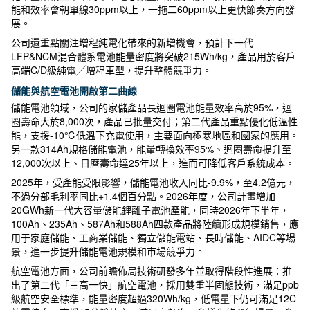
能和效率會朝單線30ppm以上，一拖二60ppm以上更快節奏方向發
展。
公司還重點關注增程純電化帶來的新增機會，預計下一代
LFP&NCM混合體系電池能量密度將突破215Wh/kg，產品用於客戶
高端C/D級純電╱增程車型，提升整體競爭力。
儲能與航空電池開啟第二曲線
儲能電池領域，公司的家儲產品長迴圈電池能量效率高於95%，迴
圈壽命大於8,000次，產品已批量交付；第二代產品重點優化低溫性
能，支援-10℃低溫下充電使用，主要面向極寒地區和國家的應用。
另一款314Ah規格儲能電池，能量轉換效率95%、迴圈壽命提升至
12,000次以上、日曆壽命達25年以上，進而可降低客戶系統成本。
2025年，受產能受限影響，儲能電池收入同比-9.9%，至4.2億元，
不過分部毛利率同比+1.4個百分點。2026年度，公司計畫增加
20GWh新一代大容量儲能鋰離子電池產能，同時2026年下半年，
100Ah、235Ah、587Ah和588Ah四款產品將陸續形成規模銷售，應
用于家庭儲能、工商業儲能、獨立儲能電站、長時儲能、AIDC等場
景，進一步提升儲能電池規模和市場競爭力。
航空電池方面，公司前瞻佈局技術研發多年並取得階段性進展：推
出了第二代「三高一快」航空電池，採用雙重半固態技術，滿足ppb
級航空安全標準，能量密度超過320Wh/kg，低電量下仍可滿足12C