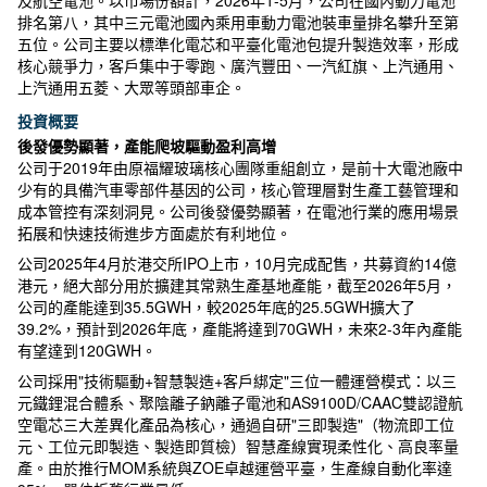
及航空電池。以市場份額計，2026年1-5月，公司在國內動力電池
排名第八，其中三元電池國內乘用車動力電池裝車量排名攀升至第
五位。公司主要以標準化電芯和平臺化電池包提升製造效率，形成
核心競爭力，客戶集中于零跑、廣汽豐田、一汽紅旗、上汽通用、
上汽通用五菱、大眾等頭部車企。
投資概要
後發優勢顯著，產能爬坡驅動盈利高增
公司于2019年由原福耀玻璃核心團隊重組創立，是前十大電池廠中
少有的具備汽車零部件基因的公司，核心管理層對生產工藝管理和
成本管控有深刻洞見。公司後發優勢顯著，在電池行業的應用場景
拓展和快速技術進步方面處於有利地位。
公司2025年4月於港交所IPO上市，10月完成配售，共募資約14億
港元，絕大部分用於擴建其常熟生產基地產能，截至2026年5月，
公司的產能達到35.5GWH，較2025年底的25.5GWH擴大了
39.2%，預計到2026年底，產能將達到70GWH，未來2-3年內產能
有望達到120GWH。
公司採用"技術驅動+智慧製造+客戶綁定"三位一體運營模式：以三
元鐵鋰混合體系、聚陰離子鈉離子電池和AS9100D/CAAC雙認證航
空電芯三大差異化產品為核心，通過自研"三即製造"（物流即工位
元、工位元即製造、製造即質檢）智慧產線實現柔性化、高良率量
產。由於推行MOM系統與ZOE卓越運營平臺，生產線自動化率達