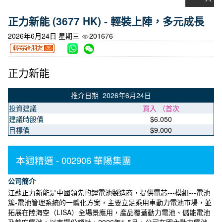
正力新能 (3677 HK) - 輕裝上陣，多元成長
2026年6月24日 星期三
201676
正力新能
推介日期 2026年6月24日
投資建議
買入 （首次
建議時股價
$6.050
目標價
$9.000
本週精選 - 002906 華陽集團
公司簡介
江蘇正力新能是中國領先的鋰電池製造商，提供電芯---模組---電池
簇-電池管理系統的一體化方案，主要立足乘用車動力電池市場，並
拓展在陸海空（LISA）全場景應用，產品覆蓋動力電池、儲能電池