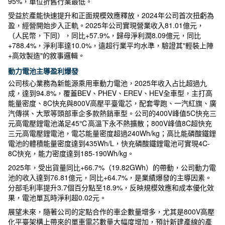
95%，單位折舊行業最低。
受益於產能快速提升和正面規模效應釋放，2024年公司首次扭虧為
盈，經營開始步入正軌。2025年公司實現營業收入81.01億元，
（人民幣，下同），同比+57.9%，歸母淨利潤8.09億元，同比
+788.4%，淨利率達10.0%，遠超行業平均水準，驗證其"輕裝上陣
+高效製造"的敘事邏輯。
動力電池主導盈利爆發
公司核心業務為新能源乘用車動力電池，2025年收入占比超過九
成，達到94.8%，覆蓋BEV、PHEV、EREV、HEV全車型，主打高
能量密度、8C快充與800V高壓平臺電芯，配套零跑、一汽紅旗、廣
汽傳祺、大眾等頭部車企多款熱銷車型。公司的400V峰值5C快充三
元高電壓鋰電池滿足45℃高溫下永不熱擴散；800V峰值8C超快充
三元高電壓鋰電池，電芯能量密度超過240Wh/kg；高比能磷酸鐵鋰
電池的體積能量密度達到435Wh/L，快充磷酸鐵鋰電池可實現4C-
8C快充，能力密度達到185-190Wh/kg。
2025年，受出貨量同比+66.7%（19.82GWh）的帶動，公司動力電
池的收入達到76.81億元，同比+64.7%，是業績爆發的主導因素。
分部毛利率提升3.7個百分點至18.9%，反映規模效應和成本優化效
果，電池單瓦時淨利超0.02元。
展望未來，隨著公司的定點合作的車企數量增多，尤其是800V高壓
化平臺架構上帶來的單車電芯數量大幅度增加，預計新建產線的產