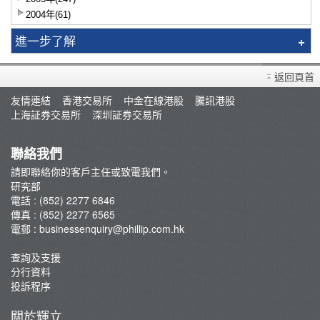
2004年(61)
進一步了解
智識揀股
返回頁首
市況評論
友情連結
香港交易所
中金在線港股
騰訊港股
交易員評論
上海証券交易所
深圳証券交易所
聯絡我們
請即聯絡你的客戶主任或致電我們。
研究部
電話 : (852) 2277 6846
傳真 : (852) 2277 6565
電郵 :
businessenquiry@phillip.com.hk
查詢及支援
分行資料
投訴程序
關於輝立