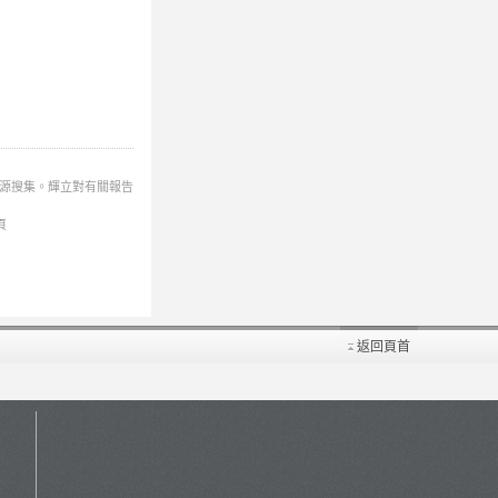
來源搜集。輝立對有關報告
頁
返回頁首