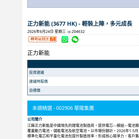
正力新能 (3677 HK) - 輕裝上陣，多元成長
2026年6月24日 星期三
204632
正力新能
投資建議
建議時股價
目標價
本週精選 - 002906 華陽集團
公司簡介
江蘇正力新能是中國領先的鋰電池製造商，提供電芯---模組---電
覆蓋動力電池、儲能電池及航空電池。以市場份額計，2026年1-
標準化電芯和平臺化電池包提升製造效率，形成核心競爭力，客戶集