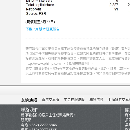
(現價截至6月23日)
下載PDF版本研究報告
研究報告由輝立証券集團旗下於香港證監會持牌的輝立証券（香港）有限公
所引致之任何損失或虧損概不負責。本報告所載的資料只供参考用途，並
投資涉及風險，有可能損失投資本金。你應諮詢專業人士，就本身的投資
http://www.phillip.com.hk《風險披露聲明》。
輝立（或其僱員) 可能持有本文所述有關的投資產品。此外，輝立（或任
以上資料為輝立擁有並受版權及知識產權法保護。除非事先得到輝立明確
友情連結
香港交易所
中金在線港股
騰訊港股
上海証券交易
聯絡我們
關
請即聯絡你的客戶主任或致電我們。
輝
研究部
招
電話 : (852) 2277 6846
集
傳真 : (852) 2277 6565
輝