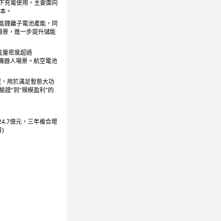
溫下充電使用，主要面向
成本。
量儲能鋰離子電池產能，同
等場景，進一步提升儲能
能量密度超過
型機器人場景。航空電池
領域，用於滿足暫態大功
證"到"規模盈利"的
24.7億元，三年複合增
)