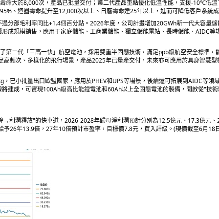
壽命大於8,000次，產品已批量交付；第二代產品重點優化低溫性能，支援-10℃低
95%、迴圈壽命提升至12,000次以上、日曆壽命達25年以上，進而可降低客戶系統
，不過分部毛利率同比+1.4個百分點。2026年度，公司計畫增加20GWh新一代大容
款產品將陸續形成規模銷售，應用于家庭儲能、工商業儲能、獨立儲能電站、長時儲能、AIDC
了第二代「三高一快」航空電池，採用雙重半固態技術，滿足ppb級航空安全標準，
充，滿足高頻次、多樣化的飛行場景，產品2025年已量產交付，未來亦可應用於具身智慧
kg，已小批量出口歐盟國家，應用於PHEV和UPS等場景，後續還可拓展到AIDC等
將建成，可實現100Ah級高比能鋰電池和60Ah以上全固態電池的製備，開啟從"技術驗
潤釋放"的快車道，2026-2028年歸母淨利潤預計分別為12.5億元、17.3億元、
7元，給予26年13.9倍，27年10倍預計市盈率，目標價7.8元，買入評級。(現價截至6月18日