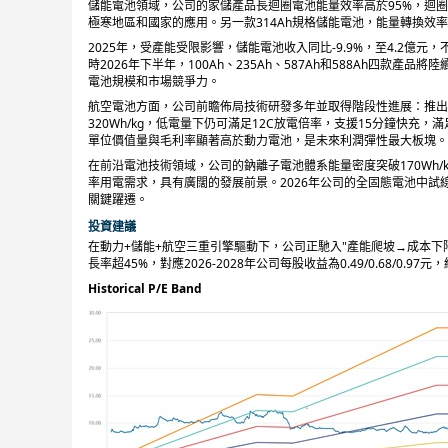
儲能電池領域，公司的家儲產品長迴圈電池能量效率高於95%，迴圈
極寒地區和國家的應用。另一款314Ah規格儲能電池，能量轉換效率
2025年，受產能受限影響，儲能電池收入同比-9.9%，至4.2億元
時2026年下半年，100Ah、235Ah、587Ah和588Ah四
電池規模和市場競爭力。
航空電池方面，公司前瞻佈局技術研發多年並取得階段性進展：推出
320Wh/kg，低電量下仍可滿足12C放電倍率，支援15分鐘快
單位價值量與毛利率顯著高於動力電池，是未來利潤彈性最大板塊。
在前沿電池技術領域，公司的鈉離子電池體系能量密度突破170Wh/
率用電需求，具有廣闊的發展前景。2026年公司的全固態電池中試線
關鍵躍遷。
投資建議
在動力+儲能+航空三重引擎驅動下，公司正馳入"產能爬坡→成本下降→利
長率超45%，對應2026-2028年公司每股收益為0.49/0.68/0.9
Historical P/E Band