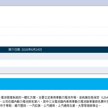
推介日期 2026年6月24日
池簇-電池管理系統的一體化方案，主要立足乘用車動力電池市場，並拓展在陸海空（LIS
5月，公司在國內動力電池排名第八，其中三元電池國內乘用車動力電池裝車量排名攀升
中于零跑、廣汽豐田、一汽紅旗、上汽通用、上汽通用五菱、大眾等頭部車企。