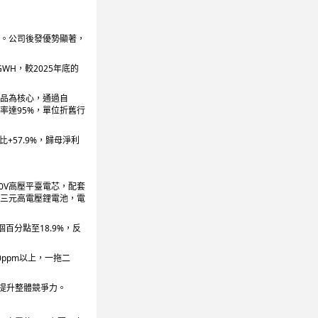
見。公司後發優勢顯著，
WH，較2025年底的
產品為核心，通過自
率達95%，單位折舊行
+57.9%，歸母淨利
00V高壓平臺電芯，配套
充三元高電壓鋰電池，電
個百分點至18.9%，反
ppm以上，一拖二
，提升整體競爭力。