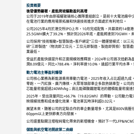
投資概要
後發優勢顯著，產能爬坡驅動盈利高增
公司于2019年由原福耀玻璃核心團隊重組創立，是前十大電池廠
在電池行業的應用場景拓展和快速技術進步方面處於有利地位。
公司2025年4月於港交所IPO上市，10月完成配售，共募資約14億
25.5GWH擴大了39.2%，預計到2026年底，產能將達到70GWH，
公司採用"技術驅動+智慧製造+客戶綁定"三位一體運營模式：以三元
研"三即製造"（物流即工位元、工位元即製造、製造即質檢）智慧產
業最低。
受益於產能快速提升和正面規模效應釋放，2024年公司首次扭虧為盈，
潤8.09億元，同比+788.4%，淨利率達10.0%，遠超行業平均水
動力電池主導盈利爆發
公司核心業務為新能源乘用車動力電池，2025年收入占比超過九成，達到
零跑、一汽紅旗、廣汽傳祺、大眾等頭部車企多款熱銷車型。公司的40
芯能量密度超過240Wh/kg；高比能磷酸鐵鋰電池的體積能量密度達到43
2025年，受出貨量同比+66.7%（19.82GWh）的帶動，公司動力
映規模效應和成本優化效果，電池單瓦時淨利超0.02元。
展望未來，隨著公司的定點合作的車企數量增多，尤其是800V高壓
60ppm以上更快節奏方向發展。
公司還重點關注增程純電化帶來的新增機會，預計下一代LFP&NCM
儲能與航空電池開啟第二曲線