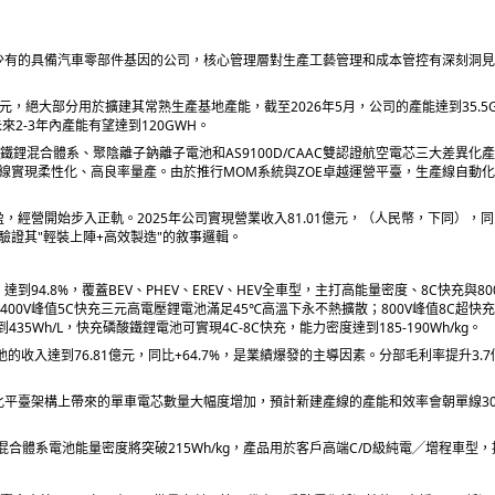
中少有的具備汽車零部件基因的公司，核心管理層對生產工藝管理和成本管控有深刻洞
港元，絕大部分用於擴建其常熟生產基地產能，截至2026年5月，公司的產能達到35.5G
未來2-3年內產能有望達到120GWH。
鐵鋰混合體系、聚陰離子鈉離子電池和AS9100D/CAAC雙認證航空電芯三大差異化
線實現柔性化、高良率量產。由於推行MOM系統與ZOE卓越運營平臺，生產線自動化
經營開始步入正軌。2025年公司實現營業收入81.01億元，（人民幣，下同），同比
準，驗證其"輕裝上陣+高效製造"的敘事邏輯。
94.8%，覆蓋BEV、PHEV、EREV、HEV全車型，主打高能量密度、8C快充與8
0V峰值5C快充三元高電壓鋰電池滿足45℃高溫下永不熱擴散；800V峰值8C超快
5Wh/L，快充磷酸鐵鋰電池可實現4C-8C快充，能力密度達到185-190Wh/kg。
電池的收入達到76.81億元，同比+64.7%，是業績爆發的主導因素。分部毛利率提升3.7
化平臺架構上帶來的單車電芯數量大幅度增加，預計新建產線的產能和效率會朝單線30
混合體系電池能量密度將突破215Wh/kg，產品用於客戶高端C/D級純電╱增程車型