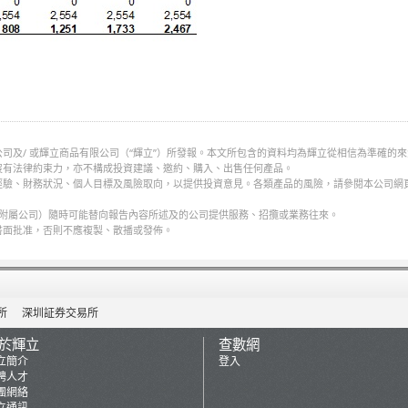
司及/ 或輝立商品有限公司（“輝立”）所發報。本文所包含的資料均為輝立從相信為準確的
沒有法律約束力，亦不構成投資建議、邀約、購入、出售任何產品。
經驗、財務狀況、個人目標及風險取向，以提供投資意見。各類產品的風險，請參閱本公司網
何附屬公司）隨時可能替向報告內容所述及的公司提供服務、招攬或業務往來。
書面批准，否則不應複製、散播或發佈。
所
深圳証券交易所
於輝立
查數網
立簡介
登入
聘人才
團網絡
立通訊