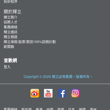
投訴程序
關於輝立
輝立簡介
招聘人才
集團網絡
輝立通訊
輝立頻道
輝立保險/股票/期貨100%回佣計劃
新聞稿
查數網
登入
Copyright © 2026
輝立証券集團
。版權所有。
集團網絡
新加坡
香港
中國
美國
日本
英國
澳洲