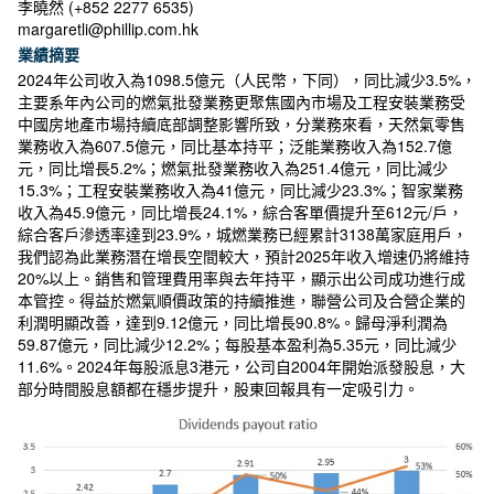
李曉然 (+852 2277 6535)
margaretli@phillip.com.hk
業績摘要
2024年公司收入為1098.5億元（人民幣，下同），同比減少3.5%，
主要系年內公司的燃氣批發業務更聚焦國內市場及工程安裝業務受
中國房地產市場持續底部調整影響所致，分業務來看，天然氣零售
業務收入為607.5億元，同比基本持平；泛能業務收入為152.7億
元，同比增長5.2%；燃氣批發業務收入為251.4億元，同比減少
15.3%；工程安裝業務收入為41億元，同比減少23.3%；智家業務
收入為45.9億元，同比增長24.1%，綜合客單價提升至612元/戶，
綜合客戶滲透率達到23.9%，城燃業務已經累計3138萬家庭用戶，
我們認為此業務潛在增長空間較大，預計2025年收入增速仍將維持
20%以上。銷售和管理費用率與去年持平，顯示出公司成功進行成
本管控。得益於燃氣順價政策的持續推進，聯營公司及合營企業的
利潤明顯改善，達到9.12億元，同比增長90.8%。歸母淨利潤為
59.87億元，同比減少12.2%；每股基本盈利為5.35元，同比減少
11.6%。2024年每股派息3港元，公司自2004年開始派發股息，大
部分時間股息額都在穩步提升，股東回報具有一定吸引力。