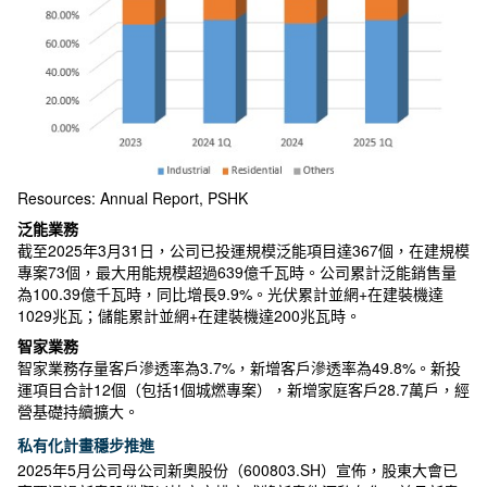
Resources: Annual Report, PSHK
泛能業務
截至2025年3月31日，公司已投運規模泛能項目達367個，在建規模
專案73個，最大用能規模超過639億千瓦時。公司累計泛能銷售量
為100.39億千瓦時，同比增長9.9%。光伏累計並網+在建裝機達
1029兆瓦；儲能累計並網+在建裝機達200兆瓦時。
智家業務
智家業務存量客戶滲透率為3.7%，新增客戶滲透率為49.8%。新投
運項目合計12個（包括1個城燃專案），新增家庭客戶28.7萬戶，經
營基礎持續擴大。
私有化計畫穩步推進
2025年5月公司母公司新奧股份（600803.SH）宣佈，股東大會已