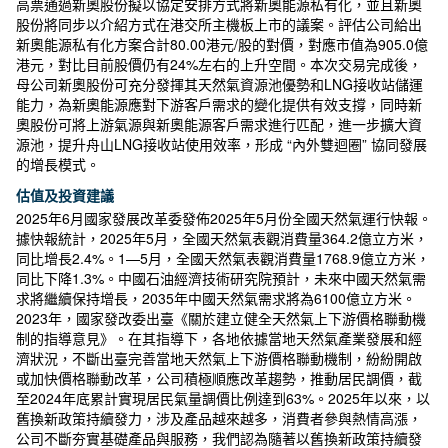
高票通過新奧股份擬以協定安排方式將新奧能源私有化，並且新奧
股份將同步以介紹方式在港交所主機板上市的議案。評估公司給出
新奧能源私有化方案合計80.00港元/股的對價，對應市值為905.0億
港元，對比目前股價仍有24%左右的上升空間。本次交易完成後，
母公司新奧股份可充分發揮其天然氣資源池優勢和LNG接收站儲運
能力，為新奧能源應對下游客戶需求的變化提供有效支撐，同時新
奧股份可將上游氣源與新奧能源客戶需求進行匹配，進一步擴大資
源池，提升舟山LNG接收站使用效率，形成 “內外雙迴圈” 協同發展
的增長模式。
估值及投資建議
2025年6月國家發展改革委發佈2025年5月份全國天然氣運行快報。
據快報統計，2025年5月，全國天然氣表觀消費量364.2億立方米，
同比增長2.4%。1—5月，全國天然氣表觀消費量1768.9億立方米，
同比下降1.3%。中國石油經濟技術研究院預計，未來中國天然氣需
求將繼續保持增長，2035年中國天然氣需求將為6100億立方米。
2023年，國家發改委出臺《關於建立健全天然氣上下游價格聯動機
制的指導意見》。在其指導下，各地依據當地天然氣產業發展和經
濟狀況，不斷出臺完善當地天然氣上下游價格聯動機制，紛紛開啟
或加快價格聯動改革，公司積極順應改革趨勢，推動居民調價，截
至2024年底累計實現居民氣量調價比例達到63%。2025年以來，以
舊換新政策持續發力，涉及產品越來越多，消費者參與熱情高漲，
公司不斷夯實基礎產品與服務，我們認為隨著以舊換新政策持續發