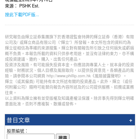
來源： PSHK Est.
按此下載PDF版...
研究報告由輝立証券集團旗下於香港證監會持牌的輝立証券（香港）有限
公司及/ 或輝立商品有限公司（“輝立”）所發報。本文所包含的資料均為
輝立從相信為準確的來源搜集。輝立對有關報告所引致之任何損失或虧損
概不負責。本報告所載的資料只供参考用途，並沒有法律約束力，亦不構
成投資建議、邀約、購入、出售任何產品。
投資涉及風險，有可能損失投資本金。你應諮詢專業人士，就本身的投資
經驗、財務狀況、個人目標及風險取向，以提供投資意見。各類產品的風
險，請參閱本公司網頁 http://www.phillip.com.hk《風險披露聲明》。
輝立（或其僱員) 可能持有本文所述有關的投資產品。此外，輝立（或任
何附屬公司）隨時可能替向報告內容所述及的公司提供服務、招攬或業務
往來。
以上資料為輝立擁有並受版權及知識產權法保護。除非事先得到輝立明確
書面批准，否則不應複製、散播或發佈。
昔日文章
股票編號：