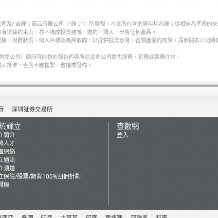
司及/ 或輝立商品有限公司（“輝立”）所發報。本文所包含的資料均為輝立從相信為準確的
沒有法律約束力，亦不構成投資建議、邀約、購入、出售任何產品。
經驗、財務狀況、個人目標及風險取向，以提供投資意見。各類產品的風險，請參閱本公司網
何附屬公司）隨時可能替向報告內容所述及的公司提供服務、招攬或業務往來。
書面批准，否則不應複製、散播或發佈。
所
深圳証券交易所
於輝立
查數網
立簡介
登入
聘人才
團網絡
立通訊
立頻道
立保險/股票/期貨100%回佣計劃
聞稿
來西亞
泰國
印尼
土耳其
印度
柬埔寨
阿聯酋
越南