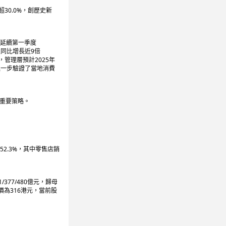
超30.0%，創歷史新
長（延續第一季度
入同比增長近9倍
效，管理層預計2025年
，進一步驗證了當地消費
為重要策略。
52.3%，其中零售店銷
77/480億元，歸母
標價為316港元，當前股