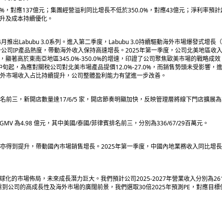
.0%，對應137億元；集團經營溢利同比增長不低於350.0%，對應43億元；淨利率預計
提升及成本持續優化。
4月推出Labubu 3.0系列。進入第二季度，Labubu 3.0持續驅動海外市場爆發式增
步推升公司IP產品熱度，帶動海外收入保持高速增長。2025年第一季度，公司北美地區收
5.0%），顯著高於東南亞地區345.0%-350.0%的增速，印證了公司聚焦歐美市場的戰略成
月中旬起，為應對關稅公司對北美市場產品提價12.0%-27.0%，而銷售勢頭未受影響
外市場收入占比持續提升，公司整體盈利能力有望進一步改善。
量排名前三，新開店數量達17/6/5 家，開店節奏明顯加快，反映管理層將線下門店擴展
計GMV 為4.98 億元，其中美國/泰國/菲律賓排名前三，分別為336/67/29百萬元。
影響力亦得到提升，帶動國內市場銷售增長。2025年第一季度，中國內地業務收入同比增長
的市場佈局，未來成長潛力巨大。我們預計公司2025-2027年營業收入分別為261/3
.32元。考慮到公司的高成長性及海外市場的廣闊前景，我們選取30倍2025年預測PE，對應目