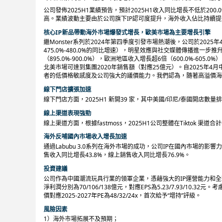
公司發佈2025H1業績預告，預計2025H1收入同比增長不低於200
高。業績波動主要由於公司旗下IP認可度提升，海外收入佔比持續
核心IP新品帶動海外市場爆發式增長，歐美市場為主要增長引擎
繼Monster系列於2024年第四季度引發市場熱潮後，公司於2025年
475.0%-480.0%的同比增速），明星效應與社交媒體傳播進一
（895.0%-900.0%），歐洲地區收入增長超6倍（600.0%-60
北美市場可達到集團2020年銷售額（對應25億元）。自2025年4
者的低價格敏感度及公司強大的議價能力。我們認為，隨著高溢價海
線下門店擴張加速
線下門店方面，2025H1 新開39 家，其中美國/印尼/泰國開店數
線上渠道表現強勁
線上渠道方面，根據fastmoss，2025H1公司整體在Tiktok 渠道合
海外反哺國內市場收入增長加速
通過Labubu 3.0系列在海外市場的成功，公司IP在國內市場的
售收入同比增長43.8%，線上銷售收入同比增長76.9%。
投資建議
公司作為中國潮流玩具行業的領軍企業，憑藉強大的IP運營能力和全球化
淨利潤分別為70/106/138億元，對應EPS為5.23/7.93/10
價對應2025-2027年PE為48/32/24x，首次給予“增持”評級。
風險因素
1）海外市場拓展不及預期；