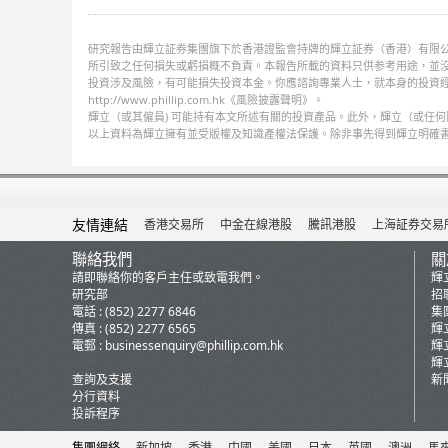
研究報告由輝立証券集團旗下於香港證監會持牌的輝立証券（香港）有限公
所引致之任何損失或虧損概不負責。本報告所載的資料只供参考用途，並
投資涉及風險，有可能損失投資本金。你應諮詢專業人士，就本身的投資
http://www.phillip.com.hk《風險披露聲明》。
輝立（或其僱員) 可能持有本文所述有關的投資產品。此外，輝立（或任
以上資料為輝立擁有並受版權及知識產權法保護。除非事先得到輝立明確
友情連結
香港交易所
中金在線港股
騰訊港股
上海証券交易
聯絡我們
關
請即聯絡你的客戶主任或致電我們。
輝
研究部
招
電話 : (852) 2277 6846
集
傳真 : (852) 2277 6565
輝
電郵 :
businessenquiry@phillip.com.hk
輝
輝
查詢及支援
新
分行資料
投訴程序
集團網絡
新加坡
香港
中國
美國
日本
英國
澳洲
馬