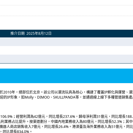
推介日期 2025年8月12日
立於2010年，總部位於北京。該公司以潮流玩具為核心，構建了覆蓋IP孵化與運營、
P形象，如Molly、DIMOO、SKULLPANDA等，並通過線上線下多種管道銷售
06.9%；經營利潤為42億元，同比增長237.6%，歸母淨利潤31億元，同比增長188
高毛利業務占比提升。按渠道劃分，中國內地業務收入為80億元，同比增長52.3%；其中
。機器人商店銷售收入7億元，同比增長26.4%。港澳臺及海外業務收入為51億元，同比增
同比增長834.0%。