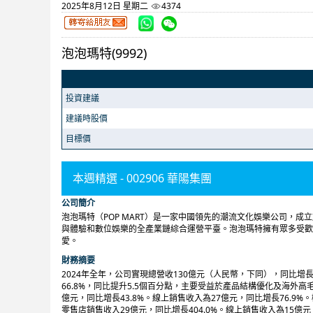
2025年8月12日 星期二
4374
泡泡瑪特(9992)
投資建議
建議時股價
目標價
本週精選 - 002906 華陽集團
公司簡介
泡泡瑪特（POP MART）是一家中國領先的潮流文化娛樂公司，成
與體驗和數位娛樂的全產業鏈綜合運營平臺。泡泡瑪特擁有眾多受歡迎的I
愛。
財務摘要
2024年全年，公司實現總營收130億元（人民幣，下同），同比增長1
66.8%，同比提升5.5個百分點，主要受益於產品結構優化及海外
億元，同比增長43.8%。線上銷售收入為27億元，同比增長76.9%
零售店銷售收入29億元，同比增長404.0%。線上銷售收入為15億元，