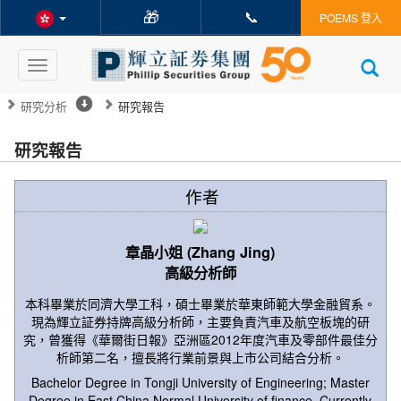
🎁
📞
POEMS 登入
Toggle
navigation
研究分析
研究報告
研究報告
作者
章晶小姐 (Zhang Jing)
高級分析師
本科畢業於同濟大學工科，碩士畢業於華東師範大學金融貿系。
現為輝立証券持牌高級分析師，主要負責汽車及航空板塊的研
究，曾獲得《華爾街日報》亞洲區2012年度汽車及零部件最佳分
析師第二名，擅長將行業前景與上市公司結合分析。
Bachelor Degree in Tongji University of Engineering; Master
Degree in East China Normal University of finance. Currently