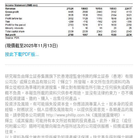
(現價截至2025年11月13日)
按此下載PDF版...
研究報告由輝立証券集團旗下於香港證監會持牌的輝立証券（香港）有限
公司及/ 或輝立商品有限公司（“輝立”）所發報。本文所包含的資料均為
輝立從相信為準確的來源搜集。輝立對有關報告所引致之任何損失或虧損
概不負責。本報告所載的資料只供参考用途，並沒有法律約束力，亦不構
成投資建議、邀約、購入、出售任何產品。
投資涉及風險，有可能損失投資本金。你應諮詢專業人士，就本身的投資
經驗、財務狀況、個人目標及風險取向，以提供投資意見。各類產品的風
險，請參閱本公司網頁 http://www.phillip.com.hk《風險披露聲明》。
輝立（或其僱員) 可能持有本文所述有關的投資產品。此外，輝立（或任
何附屬公司）隨時可能替向報告內容所述及的公司提供服務、招攬或業務
往來。
以上資料為輝立擁有並受版權及知識產權法保護。除非事先得到輝立明確