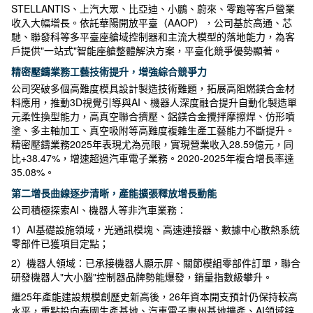
STELLANTIS、上汽大眾、比亞迪、小鵬、蔚來、零跑等客戶營業
收入大幅增長。依託華陽開放平臺（AAOP），公司基於高通、芯
馳、聯發科等多平臺座艙域控制器和主流大模型的落地能力，為客
戶提供"一站式"智能座艙整體解決方案，平臺化競爭優勢顯著。
精密壓鑄業務工藝技術提升，增強綜合競爭力
公司突破多個高難度模具設計製造技術難題，拓展高阻燃鎂合金材
料應用，推動3D視覺引導與AI、機器人深度融合提升自動化製造單
元柔性換型能力，高真空聯合擠壓、鋁鎂合金攪拌摩擦焊、仿形噴
塗、多主軸加工、真空吸附等高難度複雜生產工藝能力不斷提升。
精密壓鑄業務2025年表現尤為亮眼，實現營業收入28.59億元，同
比+38.47%，增速超過汽車電子業務。2020-2025年複合增長率達
35.08%。
第二增長曲線逐步清晰，產能擴張釋放增長動能
公司積極探索AI、機器人等非汽車業務：
1）AI基礎設施領域，光通訊模塊、高速連接器、數據中心散熱系統
零部件已獲項目定點；
2）機器人領域：已承接機器人顯示屏、關節模組零部件訂單，聯合
研發機器人"大小腦"控制器品牌勢能爆發，銷量指數級攀升。
繼25年產能建設規模創歷史新高後，26年資本開支預計仍保持較高
水平，重點投向泰國生產基地、汽車電子惠州基地擴產、AI領域鋅