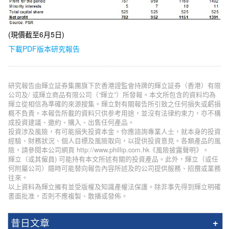
(現價截至6月5日)
下載PDF版本研究報告
研究報告由輝立証券集團旗下於香港證監會持牌的輝立証券（香港）有限
公司及/ 或輝立商品有限公司（“輝立”）所發報。本文所包含的資料均為
輝立從相信為準確的來源搜集。輝立對有關報告所引致之任何損失或虧損
概不負責。本報告所載的資料只供参考用途，並沒有法律約束力，亦不構
成投資建議、邀約、購入、出售任何產品。
投資涉及風險，有可能損失投資本金。你應諮詢專業人士，就本身的投資
經驗、財務狀況、個人目標及風險取向，以提供投資意見。各類產品的風
險，請參閱本公司網頁 http://www.phillip.com.hk《風險披露聲明》。
輝立（或其僱員) 可能持有本文所述有關的投資產品。此外，輝立（或任
何附屬公司）隨時可能替向報告內容所述及的公司提供服務、招攬或業務
往來。
以上資料為輝立擁有並受版權及知識產權法保護。除非事先得到輝立明確
書面批准，否則不應複製、散播或發佈。
昔日文章