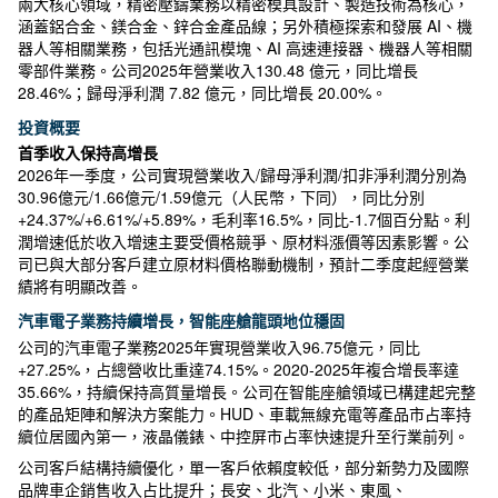
兩大核心領域，精密壓鑄業務以精密模具設計、製造技術為核心，
涵蓋鋁合金、鎂合金、鋅合金產品線；另外積極探索和發展 AI、機
器人等相關業務，包括光通訊模塊、AI 高速連接器、機器人等相關
零部件業務。公司2025年營業收入130.48 億元，同比增長
28.46%；歸母淨利潤 7.82 億元，同比增長 20.00%。
投資概要
首季收入保持高增長
2026年一季度，公司實現營業收入/歸母淨利潤/扣非淨利潤分別為
30.96億元/1.66億元/1.59億元（人民幣，下同），同比分別
+24.37%/+6.61%/+5.89%，毛利率16.5%，同比-1.7個百分點。利
潤增速低於收入增速主要受價格競爭、原材料漲價等因素影響。公
司已與大部分客戶建立原材料價格聯動機制，預計二季度起經營業
績將有明顯改善。
汽車電子業務持續增長，智能座艙龍頭地位穩固
公司的汽車電子業務2025年實現營業收入96.75億元，同比
+27.25%，占總營收比重達74.15%。2020-2025年複合增長率達
35.66%，持續保持高質量增長。公司在智能座艙領域已構建起完整
的產品矩陣和解決方案能力。HUD、車載無線充電等產品市占率持
續位居國內第一，液晶儀錶、中控屏市占率快速提升至行業前列。
公司客戶結構持續優化，單一客戶依賴度較低，部分新勢力及國際
品牌車企銷售收入占比提升；長安、北汽、小米、東風、