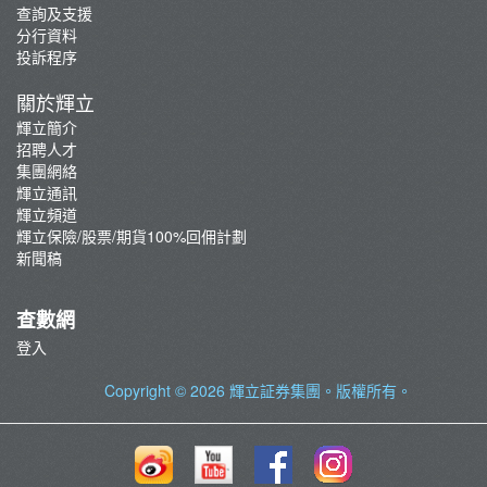
查詢及支援
分行資料
投訴程序
關於輝立
輝立簡介
招聘人才
集團網絡
輝立通訊
輝立頻道
輝立保險/股票/期貨100%回佣計劃
新聞稿
查數網
登入
Copyright © 2026
輝立証券集團
。版權所有。