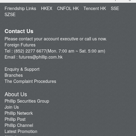
Market Brief
LME
Friendship Links
HKEX
CNFOL HK
Tencent HK
SSE
FAQ
SZSE
FTSE China A50 Index
Open an Account
Index Futures
Fund Management
Contact Us
Currency Futures
Please contact your account executive or call us now.
Our Service
Foreign Futures
Trading Platform
Tel : (852) 2277 6677(Mon. 7:00 am ~ Sat. 5:00 am)
Email :
futures@phillip.com.hk
Commentary
Important Notes
Enquiry & Support
Branches
Foreign Futures Promotions
The Complaint Procedures
CME News
About Us
Futures API
Phillip Securities Group
Join Us
Phillip Network
Phillip Post
Phillip Channel
Latest Promotion