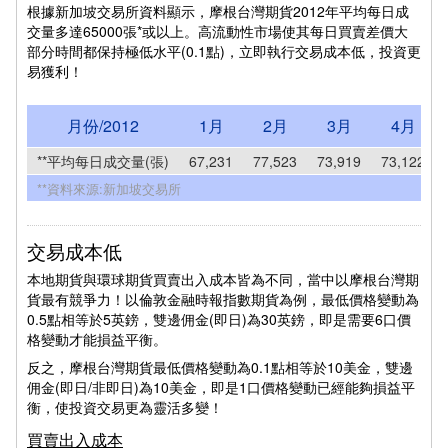
根據新加坡交易所資料顯示，摩根台灣期貨2012年平均每日成
交量多達65000張*或以上。高流動性市場使其每日買賣差價大
部分時間都保持極低水平(0.1點)，立即執行交易成本低，投資更
易獲利！
月份/2012
1月
2月
3月
4月
**平均每日成交量(張)
67,231
77,523
73,919
73,122
**資料來源:新加坡交易所
交易成本低
本地期貨與環球期貨買賣出入成本皆為不同，當中以摩根台灣期
貨最有競爭力！以倫敦金融時報指數期貨為例，最低價格變動為
0.5點相等於5英鎊，雙邊佣金(即日)為30英鎊，即是需要6口價
格變動才能損益平衡。
反之，摩根台灣期貨最低價格變動為0.1點相等於10美金，雙邊
佣金(即日/非即日)為10美金，即是1口價格變動已經能夠損益平
衡，使投資交易更為靈活多變！
買賣出入成本