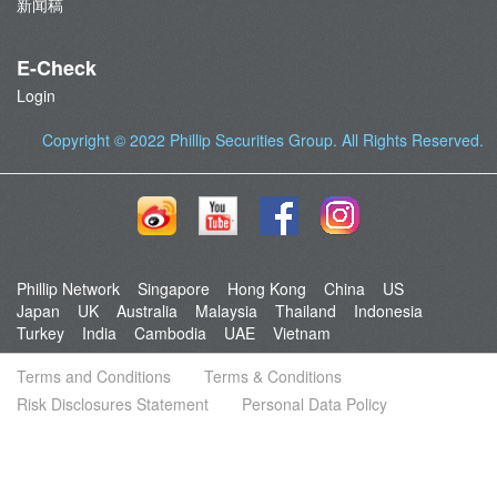
新闻稿
E-Check
Login
Copyright © 2022
Phillip Securities Group
. All Rights Reserved.
Phillip Network
Singapore
Hong Kong
China
US
Japan
UK
Australia
Malaysia
Thailand
Indonesia
Turkey
India
Cambodia
UAE
Vietnam
Terms and Conditions
Terms & Conditions
Risk Disclosures Statement
Personal Data Policy