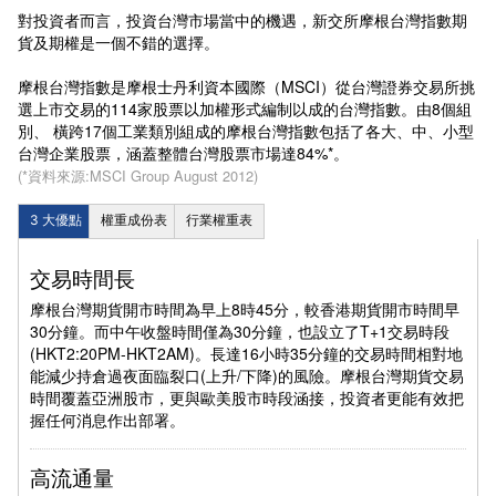
對投資者而言，投資台灣市場當中的機遇，新交所摩根台灣指數期
貨及期權是一個不錯的選擇。
摩根台灣指數是摩根士丹利資本國際（MSCI）從台灣證券交易所挑
選上市交易的114家股票以加權形式編制以成的台灣指數。由8個組
別、 橫跨17個工業類別組成的摩根台灣指數包括了各大、中、小型
台灣企業股票，涵蓋整體台灣股票市場達84%*。
(*資料來源:MSCI Group August 2012)
3 大優點
權重成份表
行業權重表
交易時間長
摩根台灣期貨開市時間為早上8時45分，較香港期貨開市時間早
30分鐘。而中午收盤時間僅為30分鐘，也設立了T+1交易時段
(HKT2:20PM-HKT2AM)。長達16小時35分鐘的交易時間相對地
能減少持倉過夜面臨裂口(上升/下降)的風險。摩根台灣期貨交易
時間覆蓋亞洲股市，更與歐美股市時段涵接，投資者更能有效把
握任何消息作出部署。
高流通量