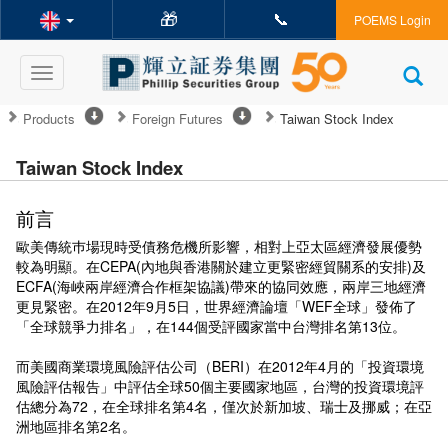
🎁
📞
POEMS Login
Toggle
navigation
Products
Foreign Futures
Taiwan Stock Index
Taiwan Stock Index
前言
歐美傳統巿場現時受債務危機所影響，相對上亞太區經濟發展優勢
較為明顯。在CEPA(內地與香港關於建立更緊密經貿關系的安排)及
ECFA(海峽兩岸經濟合作框架協議)帶來的協同效應，兩岸三地經濟
更見緊密。在2012年9月5日，世界經濟論壇「WEF全球」發佈了
「全球競爭力排名」，在144個受評國家當中台灣排名第13位。
而美國商業環境風險評估公司（BERI）在2012年4月的「投資環境
風險評估報告」中評估全球50個主要國家地區，台灣的投資環境評
估總分為72，在全球排名第4名，僅次於新加坡、瑞士及挪威；在亞
洲地區排名第2名。