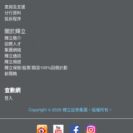
查詢及支援
分行資料
投訴程序
關於輝立
輝立簡介
招聘人才
集團網絡
輝立通訊
輝立頻道
輝立保險/股票/期貨100%回佣計劃
新聞稿
查數網
登入
Copyright © 2026
輝立証券集團
。版權所有。