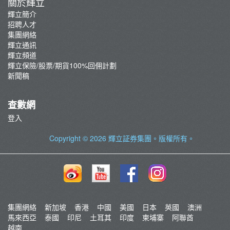
關於輝立
輝立簡介
招聘人才
集團網絡
輝立通訊
輝立頻道
輝立保險/股票/期貨100%回佣計劃
新聞稿
查數網
登入
Copyright © 2026
輝立証券集團
。版權所有。
集團網絡
新加坡
香港
中國
美國
日本
英國
澳洲
馬來西亞
泰國
印尼
土耳其
印度
柬埔寨
阿聯酋
越南