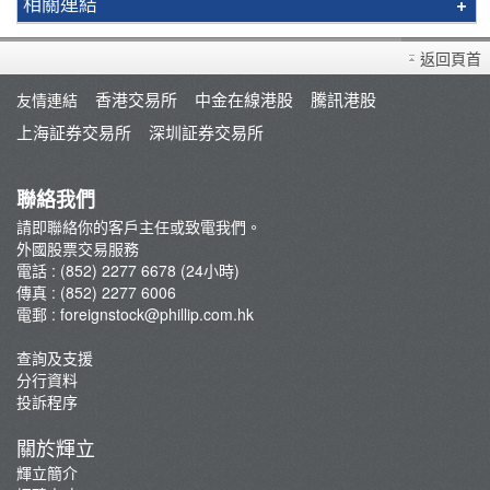
相關連結
日本股票0佣優惠
匯率參考
返回頁首
匯兌計算機
香港交易所
中金在線港股
騰訊港股
友情連結
交易佣金及收費
上海証券交易所
深圳証券交易所
聯絡我們
請即聯絡你的客戶主任或致電我們。
外國股票交易服務
電話 : (852) 2277 6678 (24小時)
傳真 : (852) 2277 6006
電郵 :
foreignstock@phillip.com.hk
查詢及支援
分行資料
投訴程序
關於輝立
輝立簡介