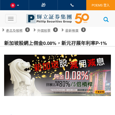
🎁
📞
POEMS 登入
Toggle
navigation
產品及服務
外國股票
最新推廣
新加坡股網上佣金0.08%，新元孖展年利率P-1%