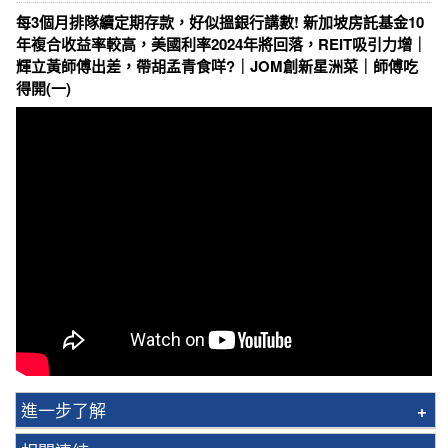
每3個月排隊續定期存款，好似搵銀行講數! 新加坡房託基金10
年複合收益率較高，美國利率2024年將回落，REIT吸引力增｜
輝立黃師傅出差，帶胡孟青食咩?｜JOM創新星洲菜｜師傅吃
得開(一)
進一步了解
韓國股票佣金顯著低於同行