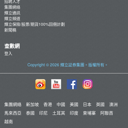
招聘人才
集團網絡
輝立通訊
輝立頻道
輝立保險/股票/期貨100%回佣計劃
新聞稿
查數網
登入
Copyright © 2026
輝立証券集團
。版權所有。
集團網絡
新加坡
香港
中國
美國
日本
英國
澳洲
馬來西亞
泰國
印尼
土耳其
印度
柬埔寨
阿聯酋
越南