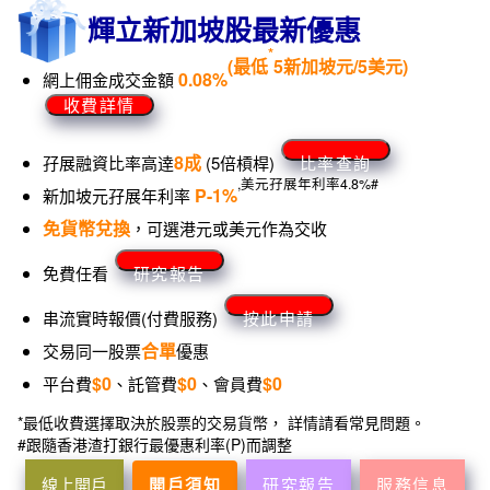
輝立新加坡股最新優惠
*
(最低
5新加坡元/5美元)
0.08%
網上佣金成交金額
收費詳情
8成
孖展融資比率高逹
(5倍槓桿)
比率查詢
,
美元孖展年利率
4.8%
#
P-1%
新加坡元孖展年利率
免貨幣兌換
，可選港元或美元作為交收
免費任看
研究報告
串流實時報價(付費服務)
按此申請
合單
交易同一股票
優惠
$0
$0
$0
平台費
、託管費
、會員費
*最低收費選擇取決於股票的交易貨幣， 詳情請看常見問題。
#跟隨香港渣打銀行最優惠利率(P)而調整
線上開戶
開戶須知
研究報告
服務信息