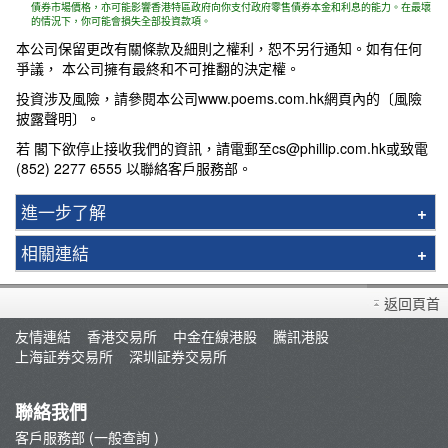
債券市場價格，亦可能影響香港特區政府向你支付政府零售債券本金和利息的能力。在最壞
的情況下，你可能會損失全部投資款項。
本公司保留更改有關條款及細則之權利，恕不另行通知。如有任何
爭議， 本公司擁有最終和不可推翻的決定權。
投資涉及風險，請參閱本公司www.poems.com.hk網頁內的〔風險
披露聲明〕。
若 閣下欲停止接收我們的資訊，請電郵至cs@phillip.com.hk或致電
(852) 2277 6555 以聯絡客戶服務部。
進一步了解
新股資訊
相關連結
輝立交易場
常見問題
已上市新股
返回頁首
新股視頻教程
擬上市新股
友情連結
香港交易所
中金在線港股
騰訊港股
上海証券交易所
深圳証券交易所
新聞發布
新股認購手續費回贈計劃
聯絡我們
最新推廣
客戶服務部 (一般查詢 )
綠色債券