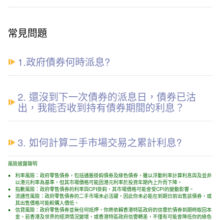
常見問題
1.政府債券何時派息?
2. 還沒到下一次債券的派息日，債券已沽
出，我能否收到持有債券期間的利息？
3. 如何計算二手市場交易之累計利息?
風險披露聲明
利率風險：政府零售債券，包括通脹掛鈎債券及綠色債券，雖以浮動利率計算利息與及並非
以港元利率為基準，但其市場價格可能因港元利率於投資年期內上升而下降。
指數風險：政府零售債券的利率與CPI掛鈎，其市場價格可能會受CPI的變動影響。
流通性風險：政府零售債券的二手市場未必活躍，因此你未必能在到期日前出售該債券，或
其出售價格可能較購入價低。
信貸風險：政府零售債券並無任何抵押，你將依賴香港特區政府的信譽於債券到期時取回本
金。若香港及世界的經濟情況變壞，或香港特區政府信譽轉差，不僅有可能會降低你的綠色