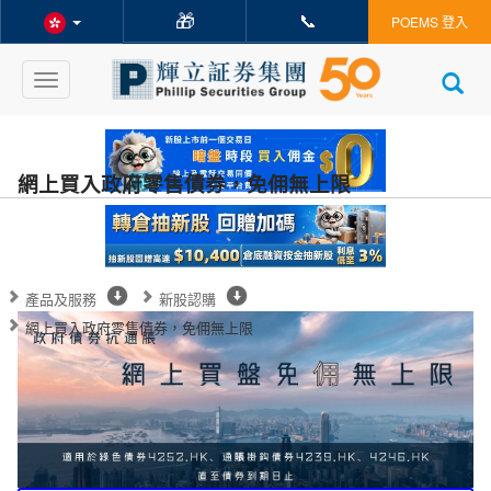
🎁
📞
POEMS 登入
Toggle
navigation
網上買入政府零售債券，免佣無上限
產品及服務
新股認購
網上買入政府零售債券，免佣無上限