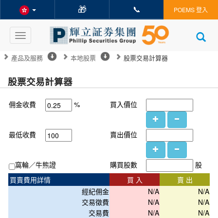
🎁
📞
POEMS 登入
Toggle
navigation
產品及服務
本地股票
股票交易計算器
股票交易計算器
%
佣金收費
買入價位
最低收費
賣出價位
股
窩輪／牛熊證
購買股數
買賣費用詳情
買 入
賣 出
經紀佣金
N/A
N/A
交易徵費
N/A
N/A
交易費
N/A
N/A