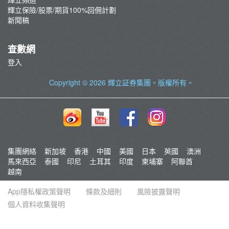
輝立保險/股票/期貨100%回佣計劃
新聞稿
查數網
登入
Copyright © 2026
輝立証券集團
。版權所有。
集團網絡
新加坡
香港
中國
美國
日本
英國
澳洲
馬來西亞
泰國
印尼
土耳其
印度
柬埔寨
阿聯酋
越南
App隱私權政策聲明
條款及細則
風險披露聲明
個人資料收集聲明