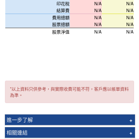
印花稅
N/A
N/A
結算費
N/A
N/A
費用總額
N/A
N/A
股票總額
N/A
N/A
股票淨值
N/A
N/A
*以上資料只供參考，與實際收費可能不符，客戶應以帳單資料
為準。
進一步了解
交易所買賣基金(ETF)
相關連結
人民幣證券