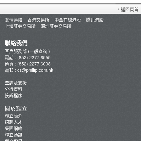
佣金及收費
月供投資計劃
返回頁首
開設戶口
重要通知
友情連結
香港交易所
中金在線港股
騰訊港股
上海証券交易所
深圳証券交易所
聯絡我們
客戶服務部 (一般查詢 )
電話 : (852) 2277 6555
傳真 : (852) 2277 6008
電郵 :
cs@phillip.com.hk
查詢及支援
分行資料
投訴程序
關於輝立
輝立簡介
招聘人才
集團網絡
輝立通訊
輝立頻道