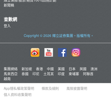
輝立保險/股票/期貨100%回佣計劃
新聞稿
查數網
登入
Copyright © 2026
輝立証券集團
。版權所有。
集團網絡
新加坡
香港
中國
美國
日本
英國
澳洲
馬來西亞
泰國
印尼
土耳其
印度
柬埔寨
阿聯酋
越南
App隱私權政策聲明
條款及細則
風險披露聲明
個人資料收集聲明