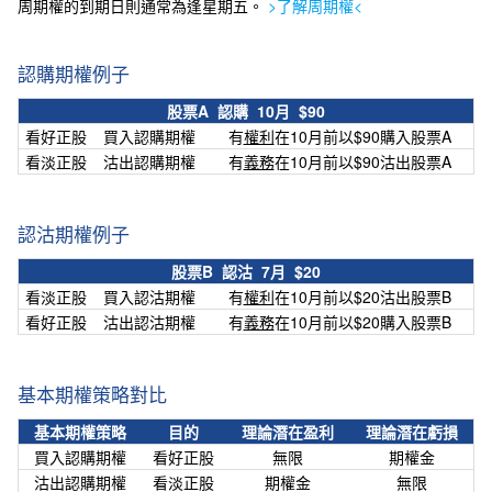
周期權的到期日則通常為逢星期五。
>了解
周期權<
認購期權例子
股票A 認購 10月 $90
看好正股
買入認購期權
有
權利
在10月前以$90購入股票A
看淡正股
沽出認購期權
有
義務
在10月前以$90沽出股票A
認沽期權例子
股票B 認沽 7月 $20
看淡正股
買入認沽期權
有
權利
在10月前以$20沽出股票B
看好正股
沽出認沽期權
有
義務
在10月前以$20購入股票B
基本期權策略對比
基本期權策略
目的
理論潛在盈利
理論潛在虧損
買入認購期權
看好正股
無限
期權金
沽出認購期權
看淡正股
期權金
無限