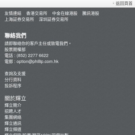
期權計算機
返回頁首
開設戶口
友情連結
香港交易所
中金在線港股
騰訊港股
存款/提款/賬戶轉賬
上海証券交易所
深圳証券交易所
電子成交單及月結單
OATS期權易
聯絡我們
期權課程
請即聯絡你的客戶主任或致電我們。
股票期權部
交易所按金要求
電話 : (852) 2277 6622
電郵 :
option@phillip.com.hk
查詢及支援
分行資料
投訴程序
關於輝立
輝立簡介
招聘人才
集團網絡
輝立通訊
輝立頻道