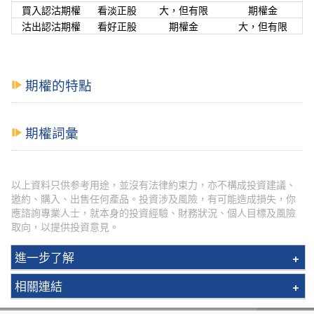
買入認沽期權
看淡正股
大，但有限
期權金
沽出認沽期權
看好正股
期權金
大，但有限
期權的特點
期權詞彙
以上資料只供参考用途，並沒有法律約束力，亦不構成投資建議、
邀約、購入、出售任何產品。投資涉及風險，有可能造成損失，你
應諮詢專業人士，就本身的投資經驗、財務狀況、個人目標及風險
取向，以提供投資意見。
進一步了解
教學影片
相關連結
買賣需知及常見問題
輝立股票期權客戶手冊