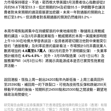
力市場保持穩定。不過，密西根大學美國3月消費者信心指數卻從2
月的56.6下降至53.3，低於預期的54及初值55.5。伊朗戰爭也讓消
費者對未來預期的通貨膨脹更加悲觀。未來一年對通脹的預期向上
修訂至3.8%，但消費者對長期通脹的預測仍然維持3.2%。
本周市場焦點將集中在持續緊張的中東地緣局勢、聯儲局主席鮑威
爾的講話，以及3月非農就業報告。鮑威爾將於本周一美國東部時間
上午10:30在哈佛大學發表談話，投資者將密切關注他對中東衝突引
發的「通脹衝擊」及利率前景的最新看法。市場預計3月非農就業人
數將增加約
4.8
萬至
5.7
萬人
（較2月的意外下滑明顯反彈），失業率
預計維持在
4.4%-4.5%
。 另外，3月ISM製造業（4月1日公布）及
服務業PMI（4月3日公布）將揭示高能源成本是否已實質性拖累經
濟活動。
說回港股，恆指上周一創出24203點年內新低後，上周三最高回升
至25390點，補回周一的下跌裂口，可視為技術性反彈和跌破250天
移動平均線的後抽。短期料於24500點和25300點之間波動，觀望地
緣政治局勢變化。
研究報告由輝立証券集團旗下於香港證監會持牌的輝立証券（香港）有限
公司及/ 或輝立商品有限公司（“輝立”）所發報。本文所包含的資料均為