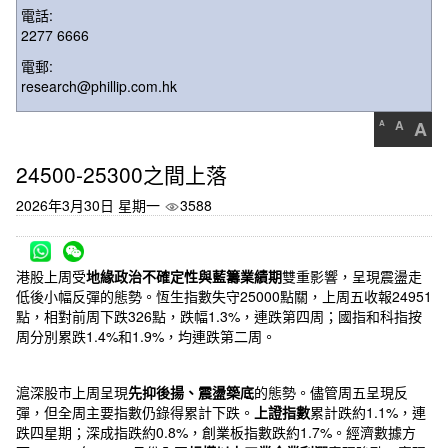
電話:
2277 6666
電郵:
research@phillip.com.hk
A
A
A
24500-25300之間上落
2026年3月30日 星期一
3588
港股上周受
地緣政治不確定性與藍籌業績期
雙重影響，呈現震盪走
低後小幅反彈的態勢。恆生指數失守25000點關，上周五收報24951
點，相對前周下跌326點，跌幅1.3%，連跌第四周；國指和科指按
周分別累跌1.4%和1.9%，均連跌第二周。
滬深股市上周呈現
先抑後揚、震盪築底
的態勢。儘管周五呈現反
彈，但全周主要指數仍錄得累計下跌。
上證指數
累計跌約1.1%，連
跌四星期；深成指跌約0.8%，創業板指數跌約1.7%。經濟數據方