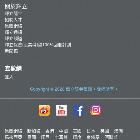
關於輝立
輝立簡介
招聘人才
集團網絡
輝立通訊
輝立頻道
輝立保險/股票/期貨100%回佣計劃
新聞稿
查數網
登入
Copyright © 2026
輝立証券集團
。版權所有。
集團網絡
新加坡
香港
中國
美國
日本
英國
澳洲
馬來西亞
泰國
印尼
土耳其
印度
柬埔寨
阿聯酋