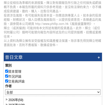
輝立從相信為準確的來源搜集。輝立對有關報告所引致之任何損失或虧損
概不負責。本報告所載的資料只供参考用途，並沒有法律約束力，亦不構
成投資建議、邀約、購入、出售任何產品。
投資涉及風險，有可能損失投資本金。你應諮詢專業人士，就本身的投資
經驗、財務狀況、個人目標及風險取向，以提供投資意見。各類產品的風
險，請參閱本公司網頁 http://www.phillip.com.hk《風險披露聲明》。
輝立（或其僱員) 可能持有本文所述有關的投資產品。此外，輝立（或任
何附屬公司）隨時可能替向報告內容所述及的公司提供服務、招攬或業務
往來。
以上資料為輝立擁有並受版權及知識產權法保護。除非事先得到輝立明確
書面批准，否則不應複製、散播或發佈。
昔日文章
類別
資本管理
市況評論
交易員評論
作者
2026年(59)