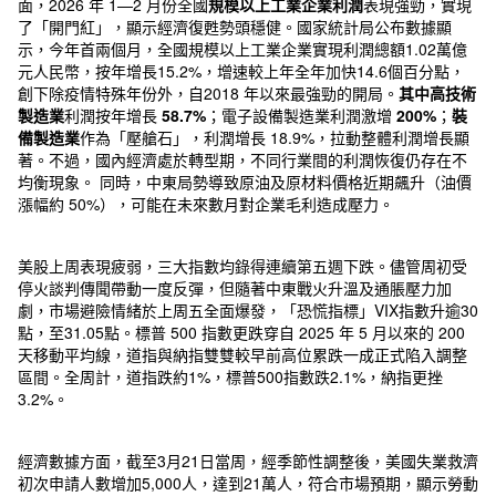
面，2026 年 1—2 月份全國
規模以上工業企業利潤
表現強勁，實現
了「開門紅」，顯示經濟復甦勢頭穩健。國家統計局公布數據顯
示，今年首兩個月，全國規模以上工業企業實現利潤總額1.02萬億
元人民幣，按年增長15.2%，增速較上年全年加快14.6個百分點，
創下除疫情特殊年份外，自2018 年以來最強勁的開局。
其中高技術
製造業
利潤按年增長
58.7%
；電子設備製造業利潤激增
200%
；
裝
備製造業
作為「壓艙石」，利潤增長 18.9%，拉動整體利潤增長顯
著。不過，國內經濟處於轉型期，不同行業間的利潤恢復仍存在不
均衡現象。 同時，中東局勢導致原油及原材料價格近期飆升（油價
漲幅約 50%），可能在未來數月對企業毛利造成壓力。
美股上周表現疲弱，三大指數均錄得連續第五週下跌。儘管周初受
停火談判傳聞帶動一度反彈，但隨著中東戰火升溫及通脹壓力加
劇，市場避險情緒於上周五全面爆發，「恐慌指標」VIX指數升逾30
點，至31.05點。標普 500 指數更跌穿自 2025 年 5 月以來的 200
天移動平均線，道指與納指雙雙較早前高位累跌一成正式陷入調整
區間。全周計，道指跌約1%，標普500指數跌2.1%，納指更挫
3.2%。
經濟數據方面，截至3月21日當周，經季節性調整後，美國失業救濟
初次申請人數增加5,000人，達到21萬人，符合市場預期，顯示勞動