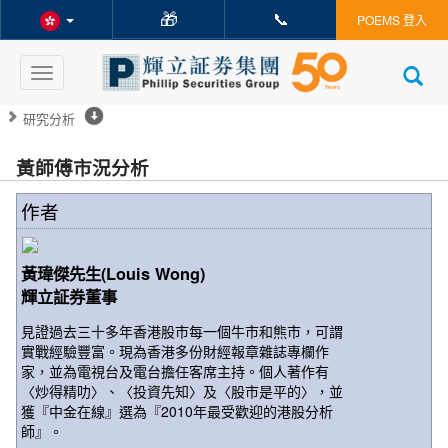
🎁
📞
POEMS 登入
Toggle
navigation
研究分析
黃師傅市況分析
作者
黃瑋傑先生(Louis Wong)
輝立証券董事
見證過去三十多年香港股市每一個牛市和熊市，可謂
實戰經驗豐富。現為香港多份財經報章雜誌專欄作
家，並為電視台及電台擔任客席主持。個人著作有
〈炒得精叻〉、〈投資先知〉及〈股市是平的〉，並
獲『中金在線』選為『2010年最受歡迎的港股分析
師』。